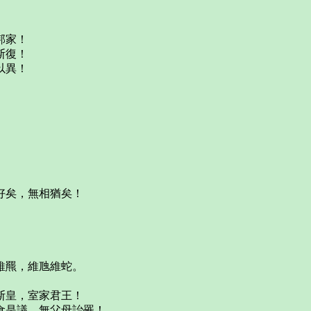
邦家！
斯復！
以異！
好矣，無相猶矣！
維羆，維虺維蛇。
斯皇，室家君王！
食是議，無父母詒罹！