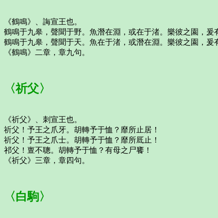
《鶴鳴》、誨宣王也。
鶴鳴于九皋，聲聞于野。魚潛在淵，或在于渚。樂彼之園，爰
鶴鳴于九皋，聲聞于天。魚在于渚，或潛在淵。樂彼之園，爰
《鶴鳴》二章，章九句。
〈祈父〉
《祈父》、刺宣王也。
祈父！予王之爪牙。胡轉予于恤？靡所止居！
祈父！予王之爪士。胡轉予于恤？靡所厎止！
祁父！亶不聰。胡轉予于恤？有母之尸饔！
《祈父》三章，章四句。
〈白駒〉