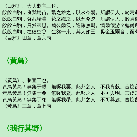
《白駒》、大夫刺宣王也。
皎皎白駒，食我場苗。縶之維之，以永今朝。所謂伊人，於焉
皎皎白駒，食我場藿。縶之維之，以永今夕。所謂伊人，於焉
皎皎白駒，賁然來思。爾公爾侯，逸豫無期。慎爾優游？勉爾
皎皎白駒，在彼空谷。生芻一束，其人如玉。毋金玉爾音，而
《白駒》四章，章六句。
〈黃鳥〉
《黃鳥》、刺宣王也。
黃鳥黃鳥！無集于穀，無啄我粟。此邦之人，不我肯穀。言旋
黃鳥黃鳥！無集于桑，無啄我粱。此邦之人，不可與明。言旋
黃鳥黃鳥！無集于栩，無啄我黍。此邦之人，不可與處。言旋
《黃鳥》三章，章七句。
〈我行其野〉