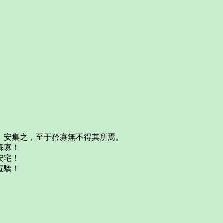
、安集之，至于矜寡無不得其所焉。
鰥寡！
安宅！
宣驕！