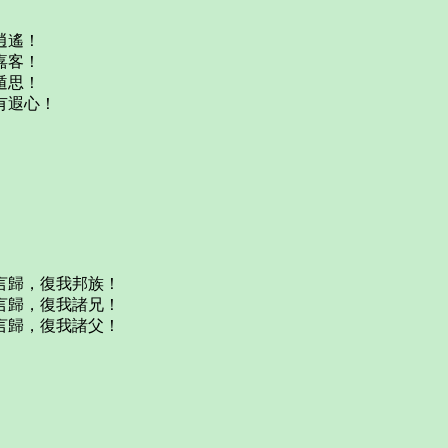
逍遙！
嘉客！
遁思！
有遐心！
言歸，復我邦族！
言歸，復我諸兄！
言歸，復我諸父！