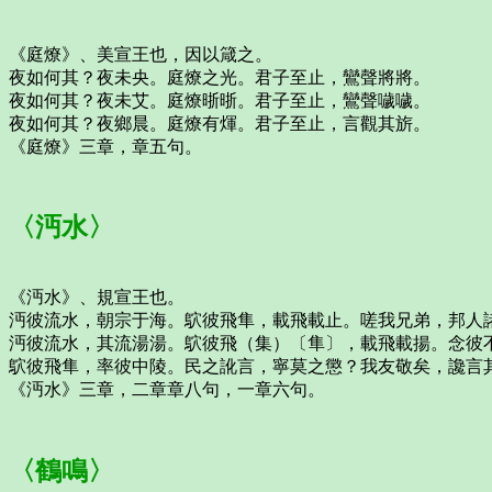
《庭燎》、美宣王也，因以箴之。
夜如何其？夜未央。庭燎之光。君子至止，鸞聲將將。
夜如何其？夜未艾。庭燎晣晣。君子至止，鸞聲噦噦。
夜如何其？夜鄉晨。庭燎有煇。君子至止，言觀其旂。
《庭燎》三章，章五句。
〈沔水〉
《沔水》、規宣王也。
沔彼流水，朝宗于海。鴥彼飛隼，載飛載止。嗟我兄弟，邦人
沔彼流水，其流湯湯。鴥彼飛（集）〔隼〕，載飛載揚。念彼
鴥彼飛隼，率彼中陵。民之訛言，寧莫之懲？我友敬矣，讒言
《沔水》三章，二章章八句，一章六句。
〈鶴鳴〉