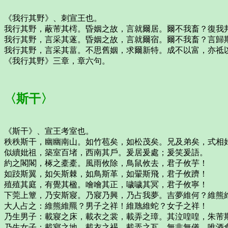
《我行其野》、刺宣王也。
我行其野，蔽芾其樗。昏姻之故，言就爾居。爾不我畜？復我
我行其野，言采其蓫。昏姻之故，言就爾宿。爾不我畜？言歸
我行其野，言采其葍。不思舊姻，求爾新特。成不以富，亦祗
《我行其野》三章，章六句。
〈斯干〉
《斯干》、宣王考室也。
秩秩斯干，幽幽南山。如竹苞矣，如松茂矣。兄及弟矣，式相
似續妣祖，築室百堵，西南其戶。爰居爰處；爰笑爰語。
約之閣閣，椓之橐橐。風雨攸除，鳥鼠攸去，君子攸芋！
如跂斯翼，如矢斯棘，如鳥斯革，如翬斯飛，君子攸躋！
殖殖其庭，有覺其楹。噲噲其正，噦噦其冥，君子攸寧！
下莞上簟，乃安斯寢。乃寢乃興，乃占我夢。吉夢維何？維熊
大人占之：維熊維羆？男子之祥！維虺維蛇？女子之祥！
乃生男子：載寢之床，載衣之裳，載弄之璋。其泣喤喤，朱芾
乃生女子：載寢之地，載衣之裼，載弄之瓦。無非無儀，唯酒