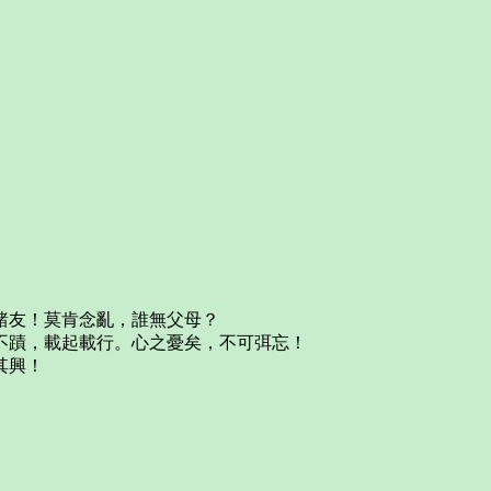
諸友！莫肯念亂，誰無父母？
不蹟，載起載行。心之憂矣，不可弭忘！
其興！