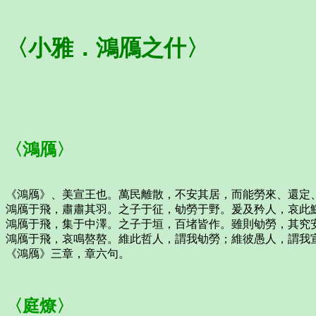
〈小雅．鴻鴈之什〉
〈鴻鴈〉
《鴻鴈》、美宣王也。萬民離散，不安其居，而能勞來、還定
鴻鴈于飛，肅肅其羽。之子于征，劬勞于野。爰及矜人，哀此
鴻鴈于飛，集于中澤。之子于垣，百堵皆作。雖則劬勞，其究
鴻鴈于飛，哀鳴嗸嗸。維此哲人，謂我劬勞；維彼愚人，謂我
《鴻鴈》三章，章六句。
〈庭燎〉