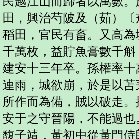
民越江山而歸者以萬數。
田，興治芍陂及（茹）〔
稻田，官民有畜。又高為
千萬枚，益貯魚膏數千斛
建安十三年卒。孫權率十
連雨，城欲崩，於是以苫
所作而為備，賊以破走。
安于之守晉陽，不能過也
馥子靖，黃初中從黃門侍