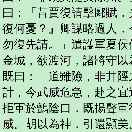
曰：「昔賈復請擊郾賦，
復何憂？』卿謀略過人，
勿復先請。」遣護軍夏侯
金城，欲渡河，諸將守以
既曰：「道雖險，非井陘
計，今武威危急，赴之宜
拒軍於鸇陰口，既揚聲軍
威。胡以為神，引還顯美