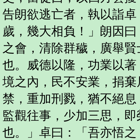
告朗欲逃亡者，執以詣卓
歲，幾大相負！」朗因曰
之會，清除群穢，廣舉賢
也。威德以隆，功業以著
境之內，民不安業，捐棄
禁，重加刑戮，猶不絕息
監觀往事，少加三思，即
也。」卓曰：「吾亦悟之