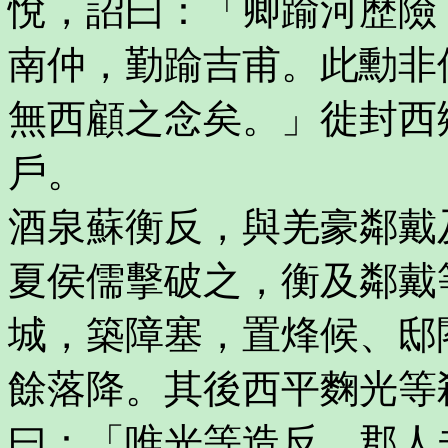
悅，詔曰：「卿踰河歷險
南仲，勤踰吉甫。此勳非
無西顧之念矣。」徙封西
戶。
酒泉蘇衡反，與羌豪鄰戴
夏侯儒擊破之，衡及鄰戴
城，築障塞，置烽候、邸
餘落降。其後西平麴光等
曰：「唯光等造反，郡人