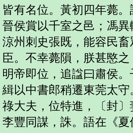
皆有名位。黃初四年薨。
晉侯賞以千室之邑；馮異
涼州刺史張既，能容民畜
臣。不幸薨隕，朕甚愍之
明帝即位，追諡曰肅侯。
緝以中書郎稍遷東莞太守
祿大夫，位特進，〔封〕
李豐同謀，誅。語在《夏