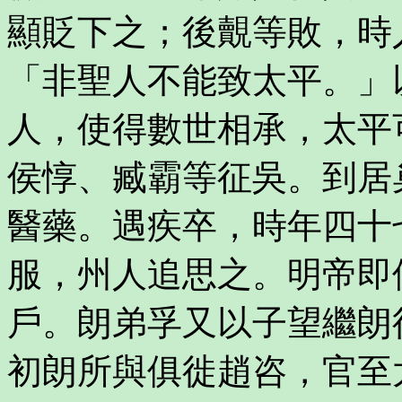
顯貶下之；後覿等敗，時
「非聖人不能致太平。」
人，使得數世相承，太平
侯惇、臧霸等征吳。到居
醫藥。遇疾卒，時年四十
服，州人追思之。明帝即
戶。朗弟孚又以子望繼朗
初朗所與俱徙趙咨，官至