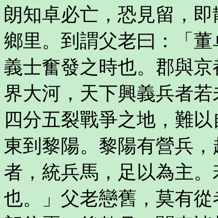
朗知卓必亡，恐見留，即
鄉里。到謂父老曰：「董
義士奮發之時也。郡與京
界大河，天下興義兵者若
四分五裂戰爭之地，難以
東到黎陽。黎陽有營兵，
者，統兵馬，足以為主。
也。」父老戀舊，莫有從