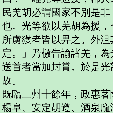
民羌胡必謂國家不別是非
也。光等欲以羌胡為援，
所虜獲者皆以畀之。外沮
定。」乃檄告諭諸羌，為
送首者當加封賞。於是光
故。
既臨二州十餘年，政惠著
楊阜、安定胡遵、酒泉龐