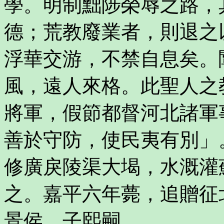
學。明制黜陟榮辱之路，
德；荒教廢業者，則退之
浮華交游，不禁自息矣。
風，遠人來格。此聖人之
將軍，假節都督河北諸軍
善於守防，使民夷有別」
修廣戾陵渠大堨，水溉灌
之。嘉平六年薨，追贈征
景侯。子熙嗣。