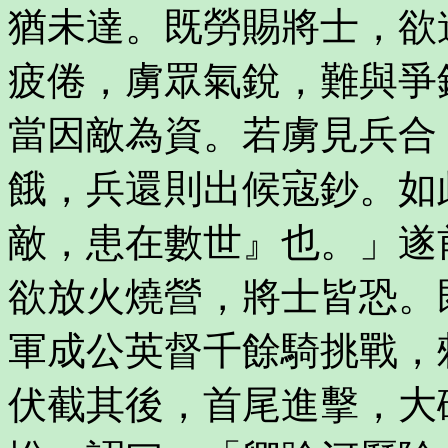
猶未達。既勞賜將士，欲
疲倦，虜眾氣銳，難與爭
當因敵為資。若虜見兵合
餓，兵還則出候寇鈔。如
敵，患在數世』也。」遂
欲放火燒營，將士皆恐。
軍成公英督千餘騎挑戰，
伏截其後，首尾進擊，大