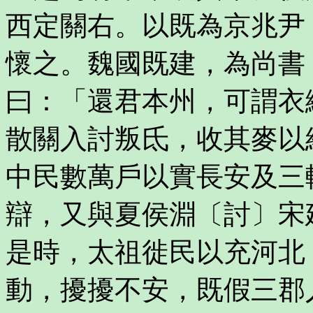
西定關右。以既為京兆尹
懷之。魏國既建，為尚書
曰：「還君本州，可謂衣
散關入討叛氐，收其麥以
中民數萬戶以實長安及三
辯，又與夏侯淵〔討〕宋
是時，太祖徙民以充河北
動，擾擾不安，既假三郡