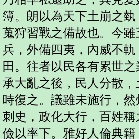
簿。朗以為天下土崩之埶
蒐狩習戰之備故也。今雖
兵，外備四夷，內威不軌
田。往者以民各有累世之
承大亂之後，民人分散，
時復之。議雖未施行，然
刺史，政化大行，百姓稱
儉以率下。雅好人倫典籍