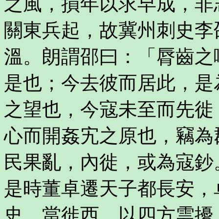
之風，損年以求早成，非
關東兵起，故冀州刺史李
溫。朗謂邵曰：「脣齒之
是也；今去彼而居此，是
之望也，今寇未至而先徙
心而開姦宄之原也，竊為
民果亂，內徙，或為寇鈔
是時董卓遷天子都長安，
史，當徙西，以四方雲擾