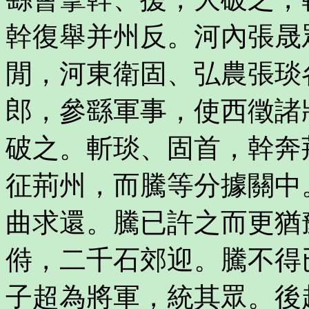
幹復舉并州反。河內張晟
閒，河東衛固、弘農張琰
郎，參繇軍事，使西徵諸
破之。斬琰、固首，幹奔
征荊州，而騰等分據關中
曲求還。騰已許之而更猶
偫，二千石郊迎。騰不得
子超為將軍，統其眾。後