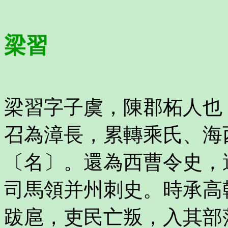
梁習
梁習字子虞，陳郡柘人也
召為漳長，累轉乘氏、海
〔名〕。還為西曹令史，
司馬領并州刺史。時承高
跋扈，吏民亡叛，入其部