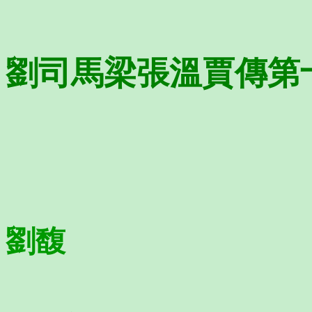
劉司馬梁張溫賈傳第
劉馥