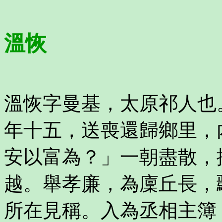
溫恢
溫恢字曼基，太原祁人也
年十五，送喪還歸鄉里，
安以富為？」一朝盡散，
越。舉孝廉，為廩丘長，
所在見稱。入為丞相主簿