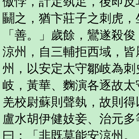
傲悖，計定埶足，後即反
鬭之，猶卞莊子之刺虎，
「善。」歲餘，鸞遂殺俊
涼州，自三輔拒西域，皆
州，以安定太守鄒岐為刺
岐，黃華、麴演各逐故太
羌校尉蘇則聲埶，故則得
盧水胡伊健妓妾、治元多
曰：「非既莫能安涼州。