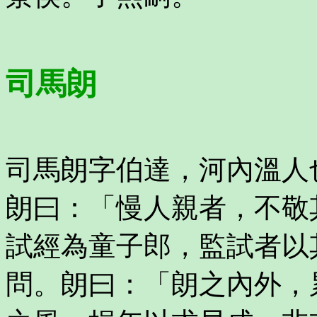
司馬朗
司馬朗字伯達，河內溫人
朗曰：「慢人親者，不敬
試經為童子郎，監試者以
問。朗曰：「朗之內外，