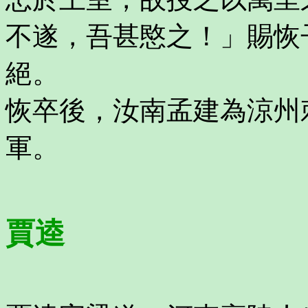
不遂，吾甚愍之！」賜恢
絕。
恢卒後，汝南孟建為涼州
軍。
賈逵