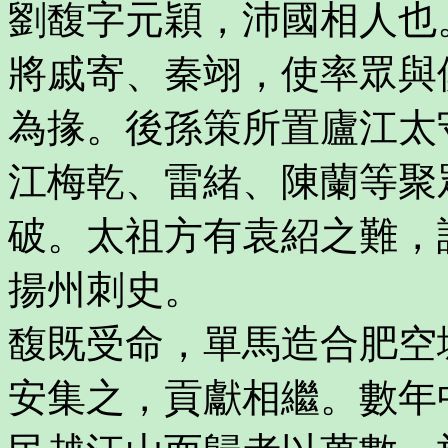
劉馥字元穎，沛國相人也
將戚寄、秦翊，使率眾與
為掾。後孫策所置廬江太
江梅乾、雷緒、陳蘭等聚
破。太祖方有袁紹之難，
揚州刺史。
馥既受命，單馬造合肥空
安集之，貢獻相繼。數年