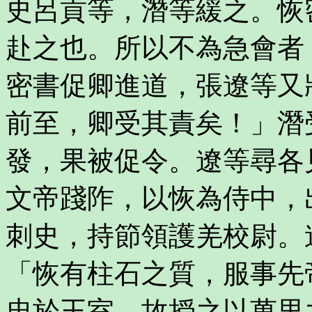
史呂貢等，潛等緩之。恢
赴之也。所以不為急會者
密書促卿進道，張遼等又
前至，卿受其責矣！」潛
發，果被促令。遼等尋各
文帝踐阼，以恢為侍中，
刺史，持節領護羌校尉。
「恢有柱石之質，服事先
忠於王室，故授之以萬里