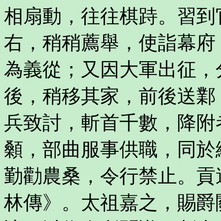
相扇動，往往棋跱。習到
右，稍稍薦舉，使詣幕府
為義從；又因大軍出征，
後，稍移其家，前後送鄴
兵致討，斬首千數，降附
顙，部曲服事供職，同於
勤勸農桑，令行禁止。貢
林傳》。太祖嘉之，賜爵