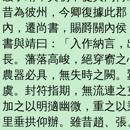
昔為彼州，今卿復據此郡
內，遷尚書，賜爵關內侯
書與靖曰：「入作納言，
長。藩落高峻，絕穿窬之
農器必具，無失時之闕。
虞。封符指期，無流連之
加之以明擿幽微，重之以
里垂拱仰辦。雖昔趙、張