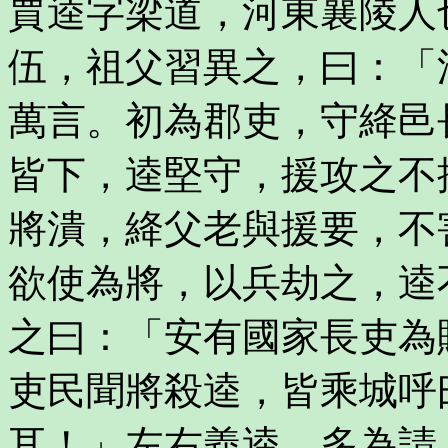
賈逵字梁道，河東襄陵人
伍，祖父習異之，曰：「
萬言。初為郡吏，守絳邑
皆下，逵堅守，援攻之不
將潰，絳父老與援要，不
欲使為將，以兵劫之，逵
之曰：「安有國家長吏為
吏民聞將殺逵，皆乘城呼
耳！」左右義逵，多為請