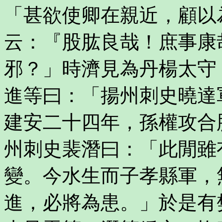
「甚欲使卿在親近，顧以
云：『股肱良哉！庶事康
邪？」時濟見為丹楊太守
進等曰：「揚州刺史曉達
建安二十四年，孫權攻合
州刺史裴潛曰：「此閒雖
變。今水生而子孝縣軍，
進，必將為患。」於是有