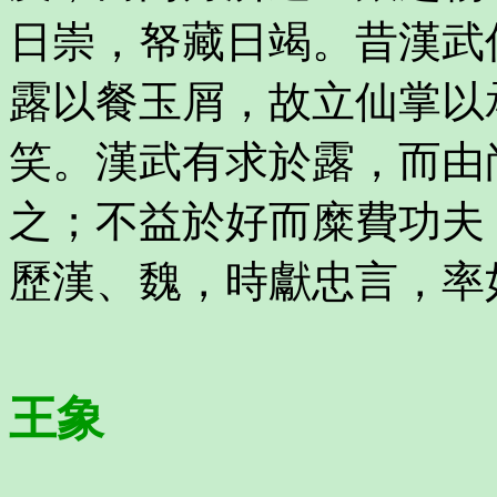
日崇，帑藏日竭。昔漢武
露以餐玉屑，故立仙掌以
笑。漢武有求於露，而由
之；不益於好而糜費功夫
歷漢、魏，時獻忠言，率
王象