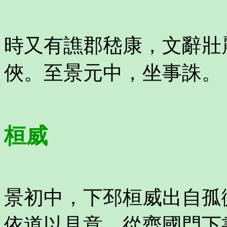
時又有譙郡嵇康，文辭壯
俠。至景元中，坐事誅。
桓威
景初中，下邳桓威出自孤
依道以見意。從齊國門下