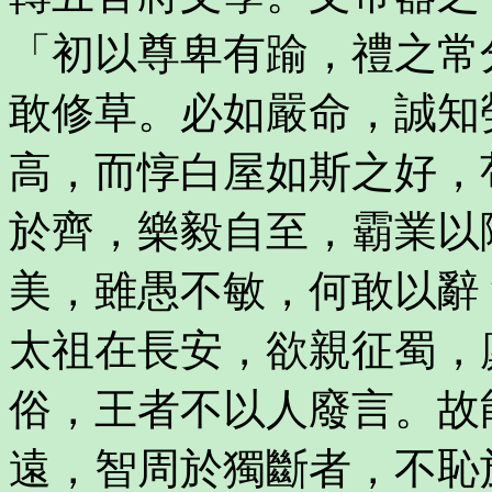
「初以尊卑有踰，禮之常
敢修草。必如嚴命，誠知
高，而惇白屋如斯之好，
於齊，樂毅自至，霸業以
美，雖愚不敏，何敢以辭
太祖在長安，欲親征蜀，
俗，王者不以人廢言。故
遠，智周於獨斷者，不恥