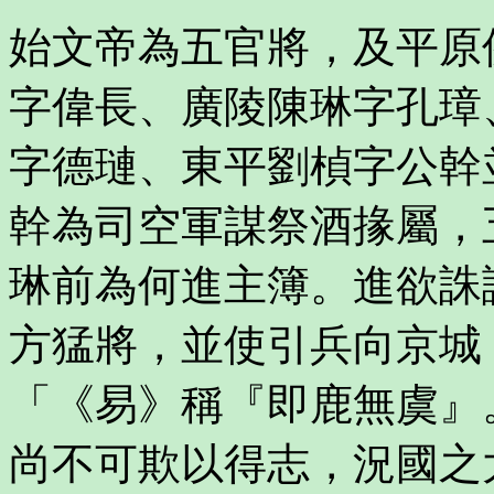
始文帝為五官將，及平原
字偉長、廣陵陳琳字孔璋
字德璉、東平劉楨字公幹
幹為司空軍謀祭酒掾屬，
琳前為何進主簿。進欲誅
方猛將，並使引兵向京城
「《易》稱『即鹿無虞』
尚不可欺以得志，況國之