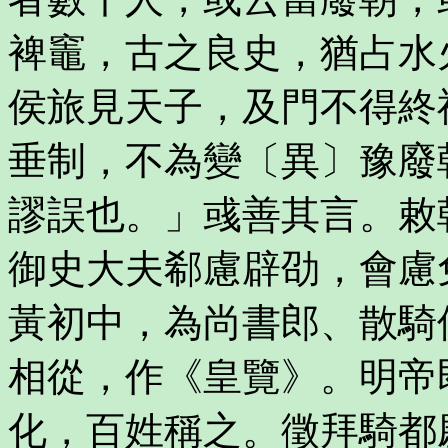
裨竈，古之良史，猶占水
侯旅見天子，及門不得終
垂制，不為變〔異〕豫廢
謬誤也。」彧善其言。敕
御史大夫郗慮辟劭，會慮
黃初中，為尚書郎、散騎
相從，作《皇覽》。明帝
化，百姓稱之。徵拜騎都