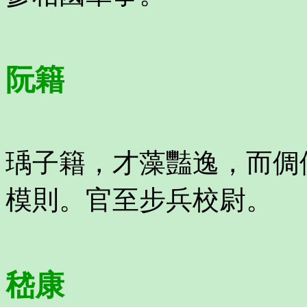
阮籍
瑀子籍，才藻豔逸，而倜
模則。官至步兵校尉。
嵇康