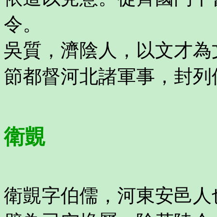
令。
吳質，濟陰人，以文才為
節都督河北諸軍事，封列
衛覬
衛覬字伯儒，河東安邑人