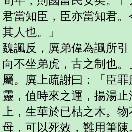
旬年，則國富民安矣。」
君當知臣，臣亦當知君。
其人也。」
魏諷反，廙弟偉為諷所引
向不坐弟虎，古之制也。
屬。廙上疏謝曰：「臣罪
靈，值時來之運，揚湯止
上，生華於已枯之木。物
母，可以死效，難用筆陳