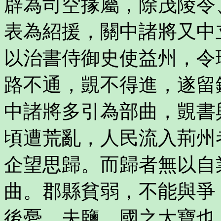
辟為司空掾屬，除茂陵令
表為紹援，關中諸將又中
以治書侍御史使益州，令
路不通，覬不得進，遂留
中諸將多引為部曲，覬書
頃遭荒亂，人民流入荊州
企望思歸。而歸者無以自
曲。郡縣貧弱，不能與爭
後憂。夫鹽，國之大寶也