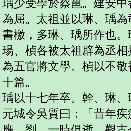
瑀少受學於蔡邕。建安中
為屈。太祖並以琳、瑀為
書檄，多琳、瑀所作也。
瑒、楨各被太祖辟為丞相
為五官將文學。楨以不敬
十篇。
瑀以十七年卒。幹、琳、
元城令吳質曰：「昔年疾
應、劉，一時俱逝。觀古