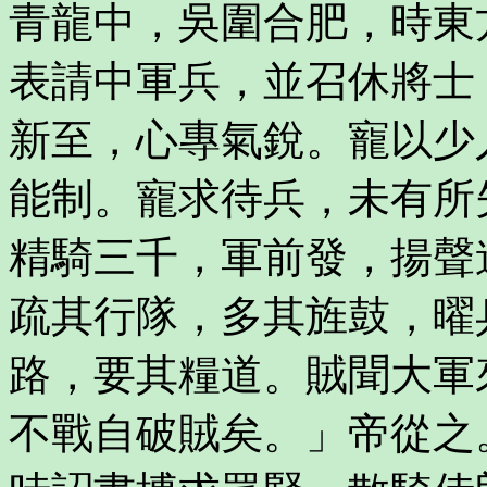
青龍中，吳圍合肥，時東
表請中軍兵，並召休將士
新至，心專氣銳。寵以少
能制。寵求待兵，未有所
精騎三千，軍前發，揚聲
疏其行隊，多其旌鼓，曜
路，要其糧道。賊聞大軍
不戰自破賊矣。」帝從之