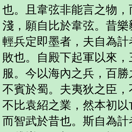
也。且韋弦非能言之物，
淺，願自比於韋弦。昔樂
輕兵定即墨者，夫自為計
敗也。自殿下起軍以來，
服。今以海內之兵，百勝
不賓於蜀。夫夷狄之臣，
不比袁紹之業，然本初以
而智武於昔也。斯自為計