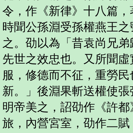
令，作《新律》十八篇，
時聞公孫淵受孫權燕王之
之。劭以為「昔袁尚兄弟
先世之效忠也。又所聞虛
服，修德而不征，重勞民
新。」後淵果斬送權使張
明帝美之，詔劭作《許都
旅，內營宮室，劭作二賦