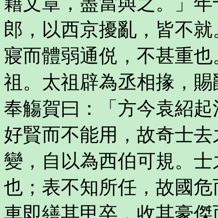
籍文章，盡當與之。」年
郎，以西京擾亂，皆不就
寢而體弱通侻，不甚重也
祖。太祖辟為丞相掾，賜
奉觴賀曰：「方今袁紹起
好賢而不能用，故奇士去
變，自以為西伯可規。士
也；表不知所任，故國危
車即繕其甲卒，收其豪傑