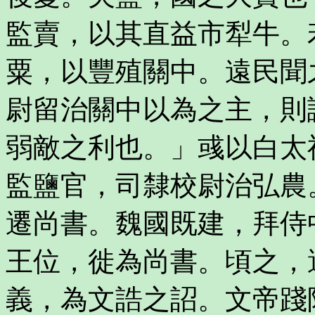
監賣，以其直益市犁牛。
粟，以豐殖關中。遠民聞
尉留治關中以為之主，則
弱敵之利也。」彧以白太
監鹽官，司隸校尉治弘農
遷尚書。魏國既建，拜侍
王位，徙為尚書。頃之，
義，為文誥之詔。文帝踐