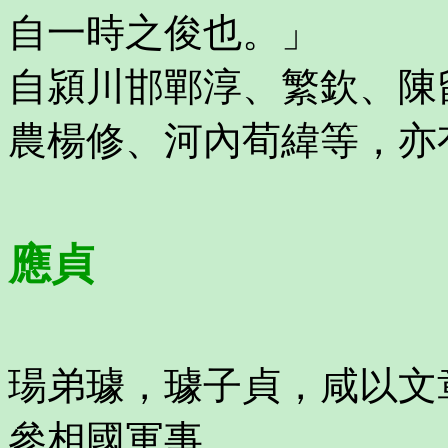
自一時之俊也。」
自潁川邯鄲淳、繁欽、陳
農楊修、河內荀緯等，亦
應貞
瑒弟璩，璩子貞，咸以文
參相國軍事。