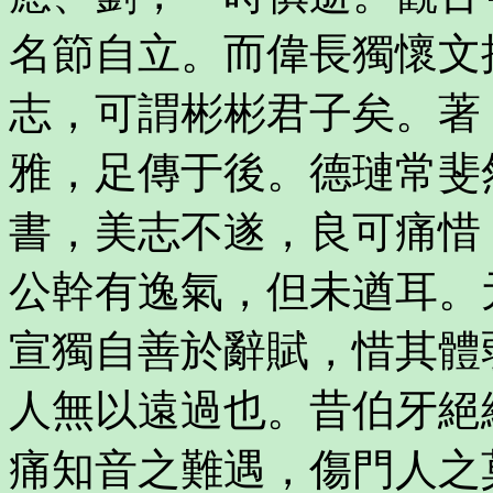
名節自立。而偉長獨懷文
志，可謂彬彬君子矣。著
雅，足傳于後。德璉常斐
書，美志不遂，良可痛惜
公幹有逸氣，但未遒耳。
宣獨自善於辭賦，惜其體
人無以遠過也。昔伯牙絕
痛知音之難遇，傷門人之