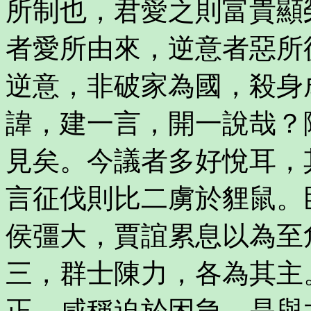
所制也，君愛之則富貴顯
者愛所由來，逆意者惡所
逆意，非破家為國，殺身
諱，建一言，開一說哉？
見矣。今議者多好悅耳，
言征伐則比二虜於貍鼠。
侯彊大，賈誼累息以為至
三，群士陳力，各為其主
正，咸稱迫於困急，是與