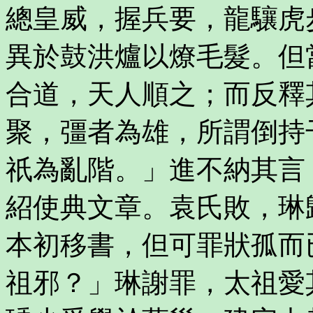
總皇威，握兵要，龍驤虎
異於鼓洪爐以燎毛髮。但
合道，天人順之；而反釋
聚，彊者為雄，所謂倒持
祇為亂階。」進不納其言
紹使典文章。袁氏敗，琳
本初移書，但可罪狀孤而
祖邪？」琳謝罪，太祖愛