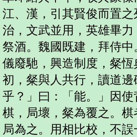
江、漢，引其賢俊而置之
治，文武並用，英雄畢力
祭酒。魏國既建，拜侍中
儀廢馳，興造制度，粲恆
初，粲與人共行，讀道邊
乎？」曰：「能。」因使
棋，局壞，粲為覆之。棋
局為之。用相比校，不誤