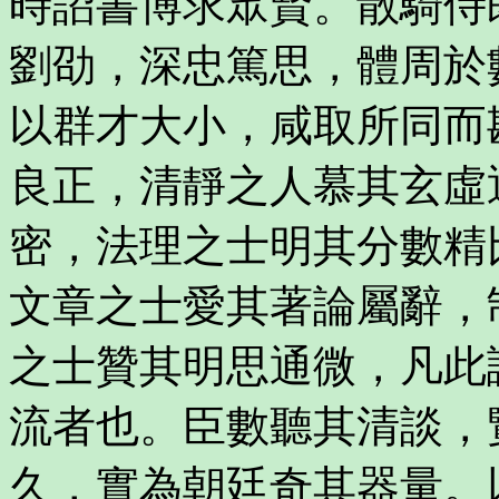
時詔書博求眾賢。散騎侍
劉劭，深忠篤思，體周於
以群才大小，咸取所同而
良正，清靜之人慕其玄虛
密，法理之士明其分數精
文章之士愛其著論屬辭，
之士贊其明思通微，凡此
流者也。臣數聽其清談，
久，實為朝廷奇其器量。