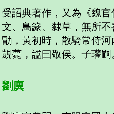
受詔典著作，又為《魏官
文、鳥篆、隸草，無所不
勖，黃初時，散騎常侍河
覬薨，諡曰敬侯。子瓘嗣
劉廙