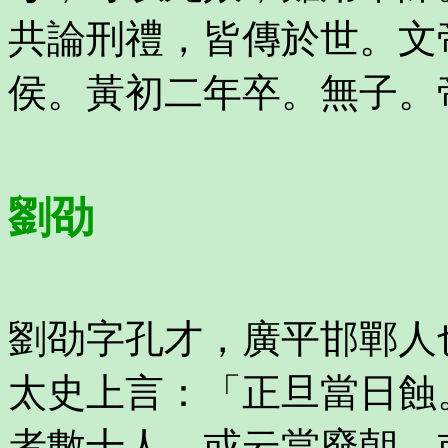
共論刑禮，皆傳於世。文
侯。黃初二年卒。無子。
劉劭
劉劭字孔才，廣平邯鄲人
太史上言：「正旦當日蝕
者數十人，或云當廢朝，