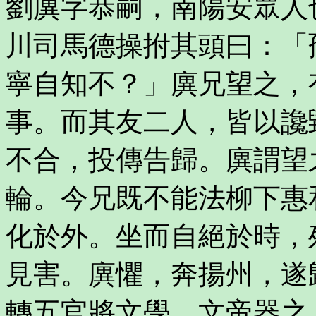
劉廙字恭嗣，南陽安眾人
川司馬德操拊其頭曰：「
寧自知不？」廙兄望之，
事。而其友二人，皆以讒
不合，投傳告歸。廙謂望
輪。今兄既不能法柳下惠
化於外。坐而自絕於時，
見害。廙懼，奔揚州，遂
轉五官將文學。文帝器之