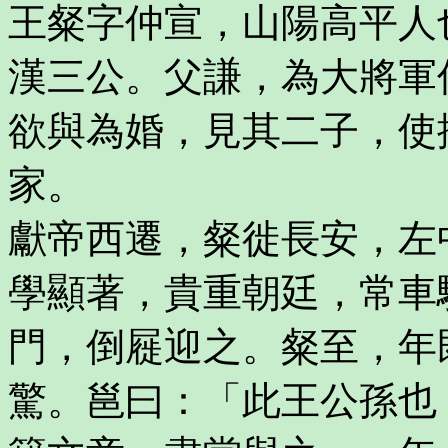
王粲字仲宣，山陽高平人
漢三公。父謙，為大將軍
欲與為婚，見其二子，使
家。
獻帝西遷，粲徙長安，左
學顯著，貴重朝廷，常車
門，倒屣迎之。粲至，年
驚。邕曰：「此王公孫也