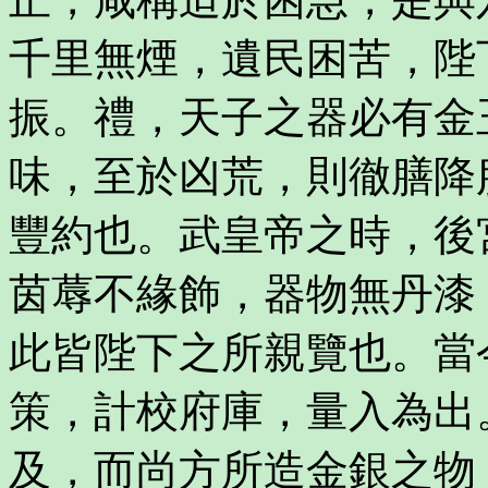
千里無煙，遺民困苦，陛
振。禮，天子之器必有金
味，至於凶荒，則徹膳降
豐約也。武皇帝之時，後
茵蓐不緣飾，器物無丹漆
此皆陛下之所親覽也。當
策，計校府庫，量入為出
及，而尚方所造金銀之物