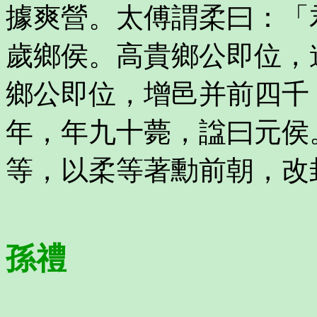
據爽營。太傅謂柔曰：「
歲鄉侯。高貴鄉公即位，
鄉公即位，增邑并前四千
年，年九十薨，諡曰元侯
等，以柔等著勳前朝，改
孫禮