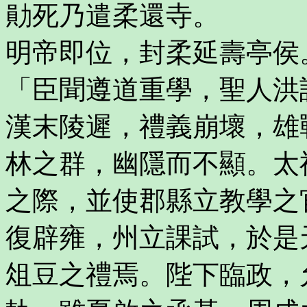
勛死乃遣柔還寺。
明帝即位，封柔延壽亭侯
「臣聞遵道重學，聖人洪
漢末陵遲，禮義崩壞，雄
林之群，幽隱而不顯。太
之際，並使郡縣立教學之
復辟雍，州立課試，於是
俎豆之禮焉。陛下臨政，