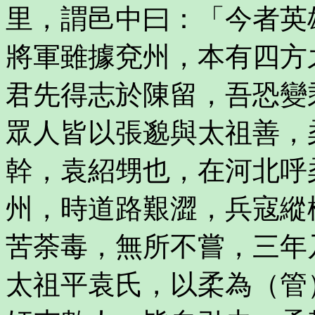
里，謂邑中曰：「今者英
將軍雖據兗州，本有四方
君先得志於陳留，吾恐變
眾人皆以張邈與太祖善，
幹，袁紹甥也，在河北呼
州，時道路艱澀，兵寇縱
苦荼毒，無所不嘗，三年
太祖平袁氏，以柔為（管