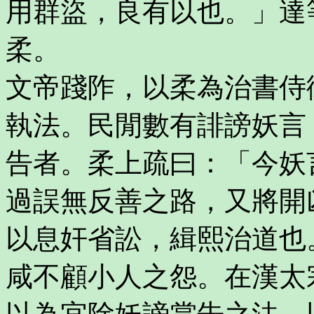
用群盜，良有以也。」達
柔。
文帝踐阼，以柔為治書侍
執法。民閒數有誹謗妖言
告者。柔上疏曰：「今妖
過誤無反善之路，又將開
以息奸省訟，緝熙治道也
咸不顧小人之怨。在漢太