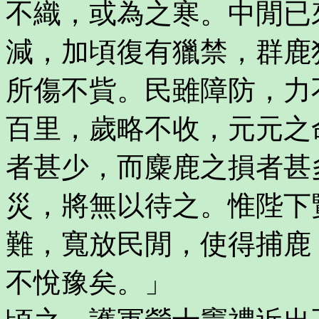
不織，或為之寒。中閒已
減，加頃復有獵禁，群鹿
所傷不貲。民雖障防，力
百里，歲略不收，元元之
者甚少，而麋鹿之損者甚
災，將無以待之。惟陛下
難，寬放民閒，使得捕鹿
不悅豫矣。」