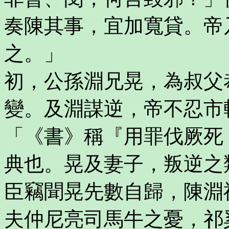
奏陳其事，宜加寬貸。帝
之。」
初，公孫淵兄晃，為叔父
變。及淵謀逆，帝不忍市
「《書》稱『用罪伐厥死
典也。晃及妻子，叛逆之
臣竊聞晃先數自歸，陳淵
夫仲尼亮司馬牛之憂，祁