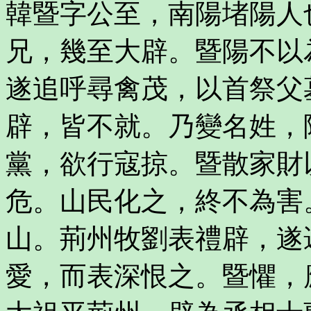
韓暨字公至，南陽堵陽人
兄，幾至大辟。暨陽不以
遂追呼尋禽茂，以首祭父
辟，皆不就。乃變名姓，
黨，欲行寇掠。暨散家財
危。山民化之，終不為害
山。荊州牧劉表禮辟，遂
愛，而表深恨之。暨懼，