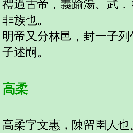
禮過古帝，義踰湯、武，
非族也。」
明帝又分林邑，封一子列
子述嗣。
高柔
高柔字文惠，陳留圉人也