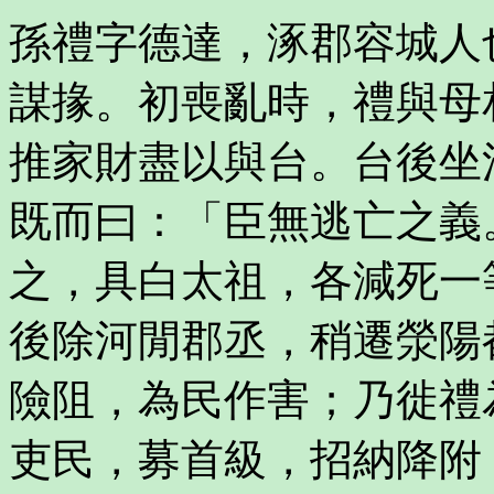
孫禮字德達，涿郡容城人
謀掾。初喪亂時，禮與母
推家財盡以與台。台後坐
既而曰：「臣無逃亡之義
之，具白太祖，各減死一
後除河閒郡丞，稍遷滎陽
險阻，為民作害；乃徙禮
吏民，募首級，招納降附