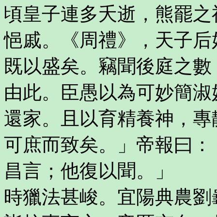
頃皇子連多夭逝，熊罷之
悒戚。《周禮》，天子后
既以盛矣。竊聞後庭之數
由此。臣愚以為可妙簡淑
還家。且以育精養神，專
可庶而致矣。」帝報曰：
昌言；他復以聞。」
時獵法甚峻。宜陽典農劉