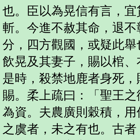
也。臣以為晃信有言，宜
斬。今進不赦其命，退不
分，四方觀國，或疑此舉
飲晃及其妻子，賜以棺、
是時，殺禁地鹿者身死，
賜。柔上疏曰：「聖王之
為資。夫農廣則穀積，用
之虞者，未之有也。古者