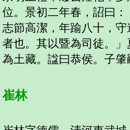
位。景初二年春，詔曰：
志節高潔，年踰八十，守
者也。其以暨為司徒。」
為土藏。諡曰恭侯。子肇
崔林