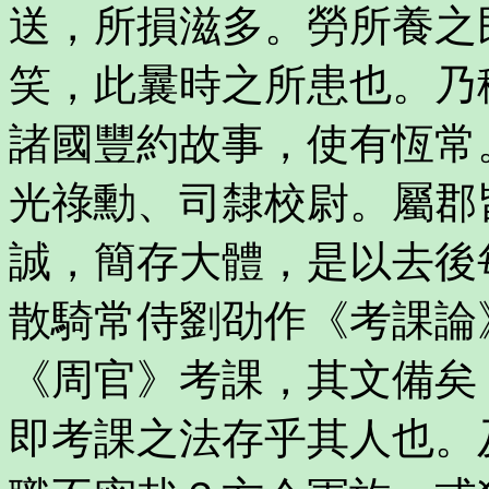
送，所損滋多。勞所養之
笑，此曩時之所患也。乃
諸國豐約故事，使有恆常
光祿勳、司隸校尉。屬郡
誠，簡存大體，是以去後
散騎常侍劉劭作《考課論
《周官》考課，其文備矣
即考課之法存乎其人也。