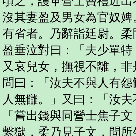
頃之，護軍營士竇禮近出
沒其妻盈及男女為官奴婢
有省者。乃辭詣廷尉。柔
盈垂泣對曰：「夫少單特
又哀兒女，撫視不離，非
問曰：「汝夫不與人有怨
人無讎。」又曰：「汝夫
「嘗出錢與同營士焦子文
繫獄，柔乃見子文，問所