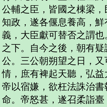
公輔之臣，皆國之棟梁，
知政，遂各偃息養高，鮮
義，大臣獻可替否之謂也
之下。自今之後，朝有疑
公。三公朝朔望之日，又
情，庶有裨起天聽，弘益
帝以宿嫌，欲枉法誅治書
命。帝怒甚，遂召柔詣臺