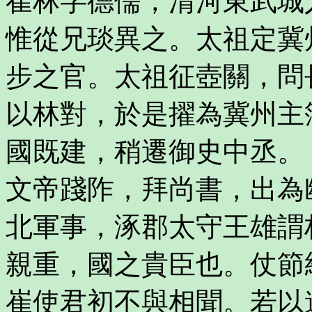
崔林字德儒，清河東武城
惟從兄琰異之。太祖定冀
步之官。太祖征壺關，問
以林對，於是擢為冀州主
國既建，稍遷御史中丞。
文帝踐阼，拜尚書，出為
北軍事，涿郡太守王雄謂
親重，國之貴臣也。仗節
崔使君初不與相聞。若以