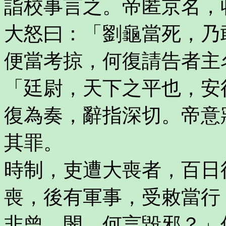
詣校事言之。帝匿京名，
大怒曰：「劉龜當死，乃
便當考掠，何復請告者主
「廷尉，天下之平也，安
復為奏，辭指深切。帝意
其罪。
時制，吏遭大喪者，百日
喪，後有軍事，受敕當行
非曾、閔，何言毀邪？」