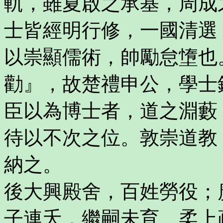
軌，雖夏啟之承基，周成
士皆經明行修，一國清選
以崇顯儒術，帥勵怠墯也
勸』，故楚禮申公，學士
臣以為博士者，道之淵藪
待以不次之位。敦崇道教
納之。
後大興殿舍，百姓勞役；
子連夭，繼嗣未育。柔上