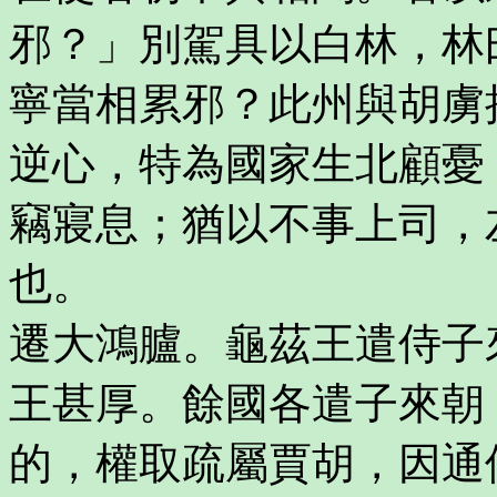
邪？」別駕具以白林，林
寧當相累邪？此州與胡虜
逆心，特為國家生北顧憂
竊寢息；猶以不事上司，
也。
遷大鴻臚。龜茲王遣侍子
王甚厚。餘國各遣子來朝
的，權取疏屬賈胡，因通