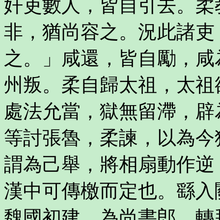
奸吏數人，皆自引去。柔
非，猶尚容之。況此諸吏
之。」咸還，皆自勵，咸
州叛。柔自歸太祖，太祖
處法允當，獄無留滯，辟
等討張魯，柔諫，以為今
謂為己舉，將相扇動作逆
漢中可傳檄而定也。繇入
魏國初建，為尚書郎。轉