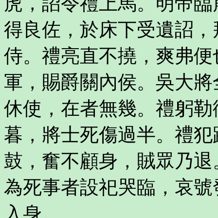
虎，詔令禮上馬。明帝臨
得良佐，於床下受遺詔，
侍。禮亮直不撓，爽弗便
軍，賜爵關內侯。吳大將
休使，在者無幾。禮躬勒
暮，將士死傷過半。禮犯
鼓，奮不顧身，賊眾乃退
為死事者設祀哭臨，哀號
入身。