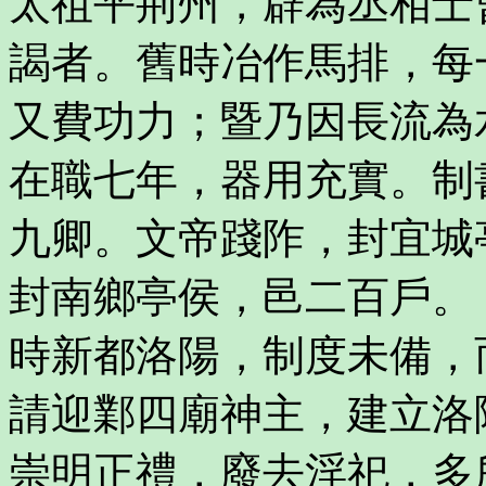
太祖平荊州，辟為丞相士
謁者。舊時冶作馬排，每
又費功力；暨乃因長流為
在職七年，器用充實。制
九卿。文帝踐阼，封宜城
封南鄉亭侯，邑二百戶。
時新都洛陽，制度未備，
請迎鄴四廟神主，建立洛
崇明正禮，廢去淫祀，多