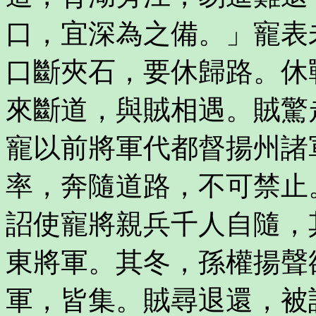
口，宜深為之備。」寵表
口斷夾石，要休歸路。休
來斷道，與賊相遇。賊驚
寵以前將軍代都督揚州諸
率，奔隨道路，不可禁止
詔使寵將親兵千人自隨，
東將軍。其冬，孫權揚聲
軍，皆集。賊尋退還，被