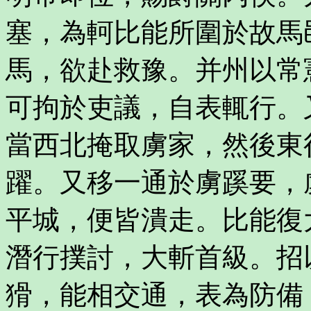
塞，為軻比能所圍於故馬
馬，欲赴救豫。并州以常
可拘於吏議，自表輒行。
當西北掩取虜家，然後東
躍。又移一通於虜蹊要，
平城，便皆潰走。比能復
潛行撲討，大斬首級。招
猾，能相交通，表為防備