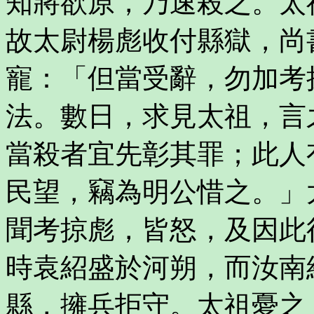
知將欲原，乃速殺之。太
故太尉楊彪收付縣獄，尚
寵：「但當受辭，勿加考
法。數日，求見太祖，言
當殺者宜先彰其罪；此人
民望，竊為明公惜之。」
聞考掠彪，皆怒，及因此
時袁紹盛於河朔，而汝南
縣，擁兵拒守。太祖憂之