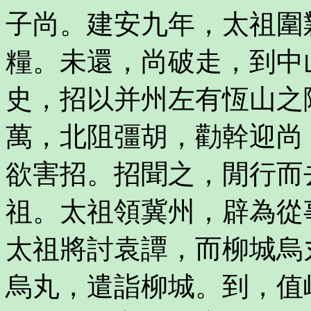
子尚。建安九年，太祖圍
糧。未還，尚破走，到中
史，招以并州左有恆山之
萬，北阻彊胡，勸幹迎尚
欲害招。招聞之，閒行而
祖。太祖領冀州，辟為從
太祖將討袁譚，而柳城烏
烏丸，遣詣柳城。到，值