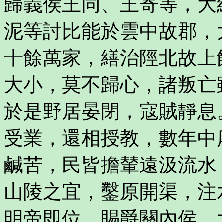
歸義侯王同、王寄等，大
泥等討比能於雲中故郡，
十餘萬家，繕治陘北故上
大小，莫不歸心，諸叛亡
於是野居晏閉，寇賊靜息
受業，還相授教，數年中
鹹苦，民皆擔輦遠汲流水
山陵之宜，鑿原開渠，注
明帝即位，賜爵關內侯。