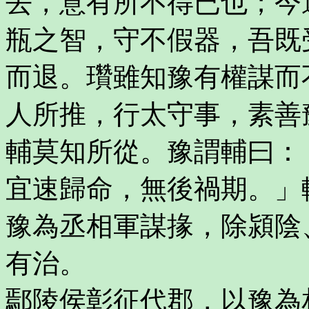
去，意有所不得已也；今
瓶之智，守不假器，吾既
而退。瓚雖知豫有權謀而
人所推，行太守事，素善
輔莫知所從。豫謂輔曰：
宜速歸命，無後禍期。」
豫為丞相軍謀掾，除潁陰
有治。
鄢陵侯彰征代郡，以豫為