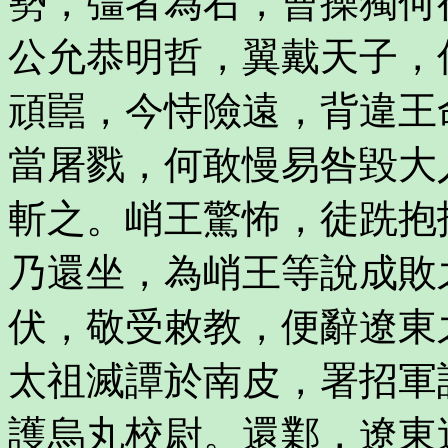
勢，彊者為右，曹操獨何
公允恭明哲，翼戴天子，
頑嚚，今恃險遠，背違王
當屠戮，何敢慢易咎毀大
斬之。峭王驚怖，徒跣抱
乃還坐，為峭王等說成敗
伏，敬受敕教，便辭遼東
太祖滅譚於南皮，署招軍
護烏丸校尉。還鄴，遼東