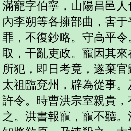
滿寵字伯寧，山陽昌邑人
內李朔等各擁部曲，害于
罪，不復鈔略。守高平令
取，干亂吏政。寵因其來
所犯，即日考竟，遂棄官
太祖臨兗州，辟為從事。
許令。時曹洪宗室親貴，
之。洪書報寵，寵不聽。