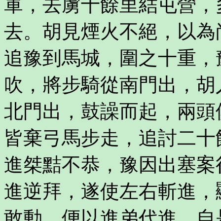
軍，去虜十餘里結屯營，
去。胡見煙火不絕，以為
追豫到馬城，圍之十重，
吹，將步騎從南門出，胡
北門出，鼓譟而起，兩頭
皆棄弓馬步走，追討二十
進桀黠不恭，豫因出塞案
進逆拜，遂使左右斬進，
敢動，便以進弟代進。自