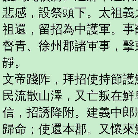
悲感，設祭頭下。太祖義
祖還，留招為中護軍。事
督青、徐州郡諸軍事，擊
靜。
文帝踐阼，拜招使持節護
民流散山澤，又亡叛在鮮
信，招誘降附。建義中郎
歸命；使還本郡。又懷來