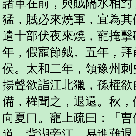
諸軍在前，與賊隔水相對
猛，賊必來燒軍，宜為其
遣十部伏夜來燒，寵掩擊
年，假寵節鉞。五年，拜
侯。太和二年，領豫州刺
揚聲欲詣江北獵，孫權欲
備，權聞之，退還。秋，
向夏口。寵上疏曰：「曹
道，背湖旁江，易進難退