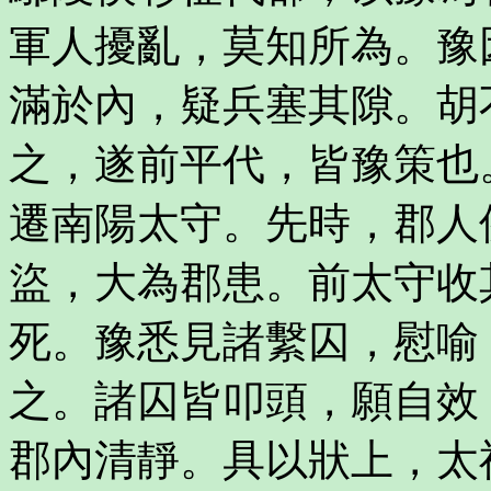
軍人擾亂，莫知所為。豫
滿於內，疑兵塞其隙。胡
之，遂前平代，皆豫策也
遷南陽太守。先時，郡人
盜，大為郡患。前太守收
死。豫悉見諸繫囚，慰喻
之。諸囚皆叩頭，願自效
郡內清靜。具以狀上，太