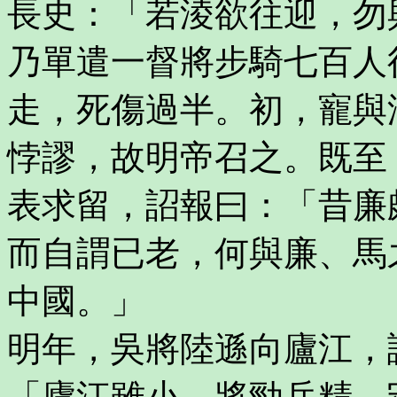
長史：「若淩欲往迎，勿
乃單遣一督將步騎七百人
走，死傷過半。初，寵與
悖謬，故明帝召之。既至
表求留，詔報曰：「昔廉
而自謂已老，何與廉、馬
中國。」
明年，吳將陸遜向廬江，
「廬江雖小，將勁兵精，