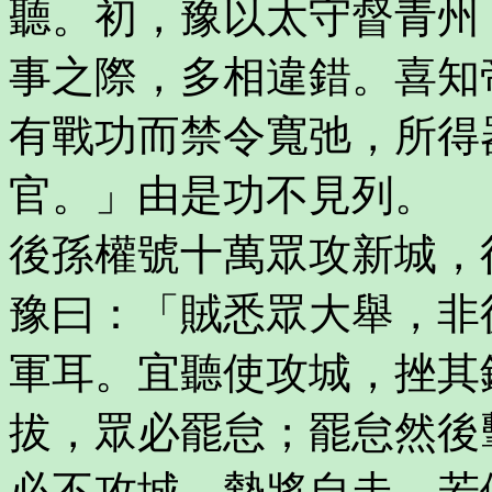
聽。初，豫以太守督青州
事之際，多相違錯。喜知
有戰功而禁令寬弛，所得
官。」由是功不見列。
後孫權號十萬眾攻新城，
豫曰：「賊悉眾大舉，非
軍耳。宜聽使攻城，挫其
拔，眾必罷怠；罷怠然後
必不攻城，勢將自走。若