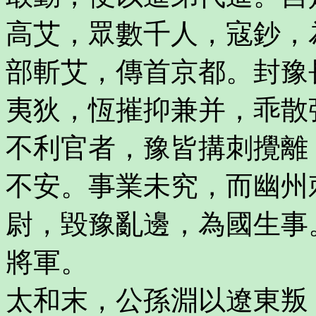
高艾，眾數千人，寇鈔，
部斬艾，傳首京都。封豫
夷狄，恆摧抑兼并，乖散
不利官者，豫皆搆刺攪離
不安。事業未究，而幽州
尉，毀豫亂邊，為國生事
將軍。
太和末，公孫淵以遼東叛