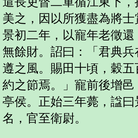
遣長吏督二軍循江東下，
美之，因以所獲盡為將士
景初二年，以寵年老徵還
無餘財。詔曰：「君典兵
遵之風。賜田十頃，穀五
約之節焉。」寵前後增邑
亭侯。正始三年薨，諡曰
名，官至衛尉。