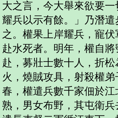
大之言，今大舉來欲要一
耀兵以示有餘。」乃潛遣
之。權果上岸耀兵，寵伏
赴水死者。明年，權自將
赴，募壯士數十人，折松
火，燒賊攻具，射殺權弟
春，權遣兵數千家佃於江
熟，男女布野，其屯衛兵