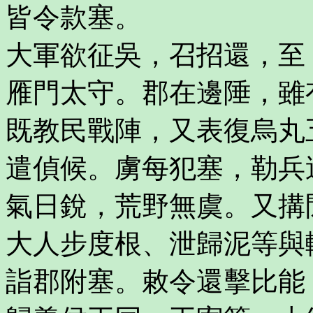
皆令款塞。
大軍欲征吳，召招還，至
雁門太守。郡在邊陲，雖
既教民戰陣，又表復烏丸
遣偵候。虜每犯塞，勒兵
氣日銳，荒野無虞。又搆
大人步度根、泄歸泥等與
詣郡附塞。敕令還擊比能