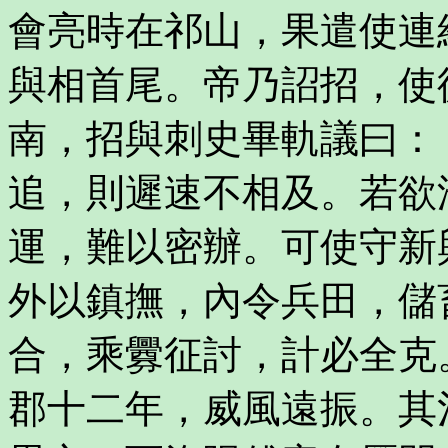
會亮時在祁山，果遣使連
與相首尾。帝乃詔招，使
南，招與刺史畢軌議曰：
追，則遲速不相及。若欲
運，難以密辦。可使守新
外以鎮撫，內令兵田，儲
合，乘釁征討，計必全克
郡十二年，威風遠振。其