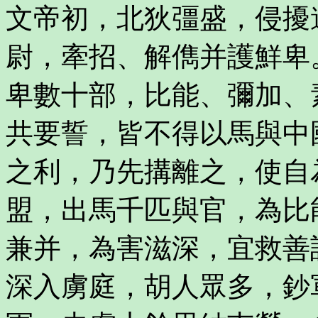
文帝初，北狄彊盛，侵擾
尉，牽招、解儁并護鮮卑
卑數十部，比能、彌加、
共要誓，皆不得以馬與中
之利，乃先搆離之，使自
盟，出馬千匹與官，為比
兼并，為害滋深，宜救善
深入虜庭，胡人眾多，鈔