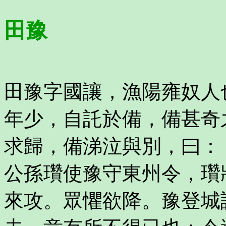
田豫
田豫字國讓，漁陽雍奴人
年少，自託於備，備甚奇
求歸，備涕泣與別，曰：
公孫瓚使豫守東州令，瓚
來攻。眾懼欲降。豫登城