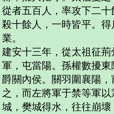
從者五百人，率攻下二十
殺十餘人，一時皆平。得
業。
建安十三年，從太祖征荊
軍，屯當陽。孫權數擾東
爵關內侯。關羽圍襄陽，
之，而左將軍于禁等軍以
城，樊城得水，往往崩壞