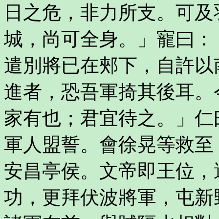
日之危，非力所支。可及
城，尚可全身。」寵曰：
遣別將已在郟下，自許以
進者，恐吾軍掎其後耳。
家有也；君宜待之。」仁
軍人盟誓。會徐晃等救至
安昌亭侯。文帝即王位，
功，更拜伏波將軍，屯新