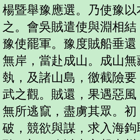
楊暨舉豫應選。乃使豫以
之。會吳賊遣使與淵相結
豫使罷軍。豫度賊船垂還
無岸，當赴成山。成山無
埶，及諸山島，徼截險要
武之觀。賊還，果遇惡風
無所逃竄，盡虜其眾。初
破，競欲與謀，求入海鉤