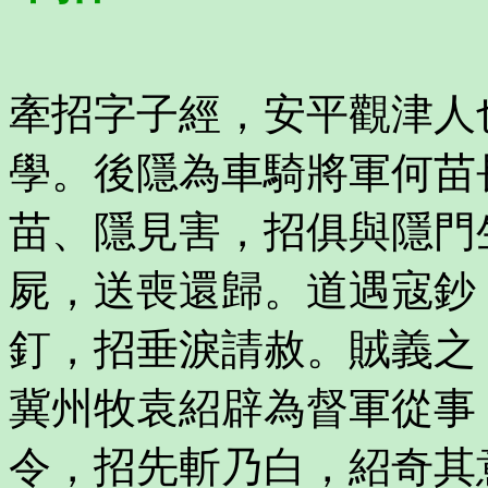
牽招字子經，安平觀津人
學。後隱為車騎將軍何苗
苗、隱見害，招俱與隱門
屍，送喪還歸。道遇寇鈔
釘，招垂淚請赦。賊義之
冀州牧袁紹辟為督軍從事
令，招先斬乃白，紹奇其