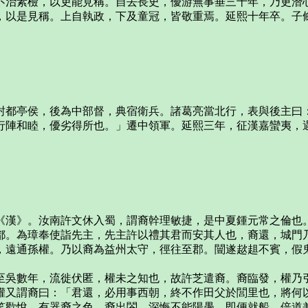
不治素檢，以吏能見稱。自去長史，優游無事垂三十年，乃更潛
，以是見稱。上自執政，下及童冠，皆敬重焉。延熙十年卒。子
封都亭侯，後為中部督，典宿衛兵。諸葛亮當北行，表與後主曰
行陣和睦，優劣得所也。」遷中領軍。延熙三年，征漢嘉蠻夷，
《漢》。汝南許文休入蜀，謂裔幹理敏捷，是中夏鍾元常之倫也
都。為璋奉使詣先主，先主許以禮其君而安其人也，裔還，城門
，遠通孫權。乃以裔為益州太守，徑往至郡。闓遂趑趄不賓，假
至吳數年，流徙伏匿，權未之知也，故許芝遣裔。裔臨發，權乃
權又謂裔曰：「君還，必用事西朝，終不作田父於閭里也，將何
笑歡悅，有器裔之色。裔出閤，深悔不能陽愚，即便就船，倍道