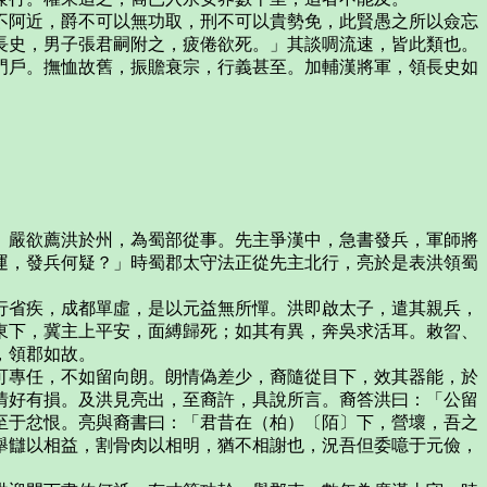
不阿近，爵不可以無功取，刑不可以貴勢免，此賢愚之所以僉忘
長史，男子張君嗣附之，疲倦欲死。」其談啁流速，皆此類也。
門戶。撫恤故舊，振贍衰宗，行義甚至。加輔漢將軍，領長史如
。嚴欲薦洪於州，為蜀部從事。先主爭漢中，急書發兵，軍師將
運，發兵何疑？」時蜀郡太守法正從先主北行，亮於是表洪領蜀
行省疾，成都單虛，是以元益無所憚。洪即啟太子，遣其親兵，
東下，冀主上平安，面縛歸死；如其有異，奔吳求活耳。敕曶、
，領郡如故。
可專任，不如留向朗。朗情偽差少，裔隨從目下，效其器能，於
情好有損。及洪見亮出，至裔許，具說所言。裔答洪曰：「公留
至于忿恨。亮與裔書曰：「君昔在（柏）〔陌〕下，營壞，吾之
舉讎以相益，割骨肉以相明，猶不相謝也，況吾但委噫于元儉，