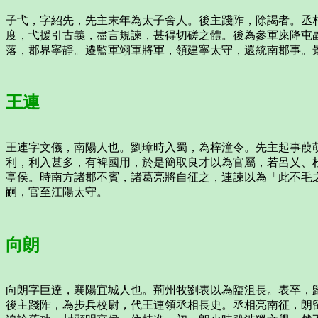
子弋，字紹先，先主末年為太子舍人。後主踐阼，除謁者。丞
度，弋援引古義，盡言規諫，甚得切磋之體。後為參軍庲降屯
落，郡界寧靜。遷監軍翊軍將軍，領建寧太守，還統南郡事。
王連
王連字文儀，南陽人也。劉璋時入蜀，為梓潼令。先主起事葭
利，利入甚多，有裨國用，於是簡取良才以為官屬，若呂乂、
亭侯。時南方諸郡不賓，諸葛亮將自征之，連諫以為「此不毛
嗣，官至江陽太守。
向朗
向朗字巨達，襄陽宜城人也。荊州牧劉表以為臨沮長。表卒，
後主踐阼，為步兵校尉，代王連領丞相長史。丞相亮南征，朗