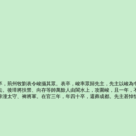
卒，荊州牧劉表令峻攝其眾。表卒，峻率眾歸先主，先主以峻為
去。後璋將扶禁、向存等帥萬餘人由閬水上，攻圍峻，且一年，
梓潼太守、裨將軍。在官三年，年四十卒，還葬成都。先主甚悼