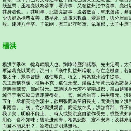
既至蜀，丞相亮以為參軍，署府事，又領益州治中從事。亮出
其身者也。」其明年，北詣亮諮事，送者數百，車乘盈路，裔
少與犍為楊恭友善，恭早死，遺孤未數歲，裔迎留，與分屋而
故。建興八年卒。子毣嗣，歷三郡守監軍。毣弟郁，太子中庶
楊洪
楊洪字季休，犍為武陽人也。劉璋時歷部諸郡。先主定蜀，太
軍諸葛亮以問洪，洪曰：「漢中則益州咽喉，存亡之機會，若
郡太守，眾事皆辦，遂使即真。頃之，轉為益州治中從事。
先主既稱尊號，征吳不克，還住永安。漢嘉太守黃元素為諸葛
使將軍陳曶、鄭綽討元。眾議以為元若不能圍成都，當由越嶲
綽但于南安峽口遮即便得矣。」曶、綽承洪言，果生獲元。洪
五年，丞相亮北住漢中，欲用張裔為留府長史，問洪何如？洪
事兩善。」初，裔少與洪親善。裔流放在吳，洪臨裔郡，裔子
我了矣，明府不能止。」時人或疑洪意自欲作長史，或疑洪知
用心，食不知味；後流迸南海，相為悲歎，寢不安席；及其來
而君不能忍邪？」論者由是明洪無私。