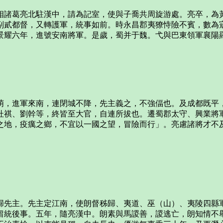
相諸葛亮北駐漢中，請為記室，使與子喬共周旋游處。亮卒，為
副貳都督，又轉護軍，統事如前。時永昌郡夷獠恃險不賓，數為
景耀六年，進號安南將軍。是歲，蜀并于魏。弋與巴東領軍襄陽
萌，進軍來南，連閉城不降，先主義之，不強偪也。及成都既平
杜祺、劉幹等，終皆至大官，自連所拔也。遷蜀郡太守、興業將
之地，疫癘之鄉，不宜以一國之望，冒險而行」。亮慮諸將才不
歸先主。先主定江南，使朗督秭歸、夷道、巫（山）、夷陵四縣
留統後事。五年，隨亮漢中。朗素與馬謖善，謖逃亡，朗知情不