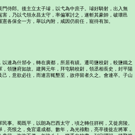
黃門侍郎。後主立太子璿，以弋為中庶子。璿好騎射，出入無
寇害，乃以弋領永昌太守，率偏軍討之，遂斬其豪帥，破壞邑
羅憲各保全一方，舉以內附，咸因仍前任，寵待有加。
，以連為什邡令，轉在廣都，所居有績。遷司鹽校尉，較鹽鐵之
軍，領鹽府如故。建興元年，拜屯騎校尉，領丞相長史，封平陽
及己，意欲必往，而連言輒墾至，故停留者久之。會連卒。子山
軍民事。蜀既平，以朗為巴西太守，頃之轉任牂柯，又徙房陵。
舉，亮恨之，免官還成都。數年，為光祿勳，亮卒後徙左將軍，