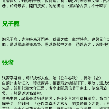
追論舊功，封顯明亭侯，位特進。初，朗少時雖涉獵文學，然
卷，於時最多。開門接賓，誘納後進，但講論古義，不干時事
兄子寵
朗兄子寵，先主時為牙門將。秭歸之敗，寵營特完。建興元年
能，是以眾論舉寵為督。愚以為營中之事，悉以咨之，必能使
張裔
張裔字君嗣，蜀郡成都人也。治《公羊春秋》，博涉《史》、
自荊州由墊江入，璋授裔兵，拒張飛於德陽陌下，軍敗，還成
先是，益州郡殺太守正昂，耆率雍闓恩信著于南土，使命周旋
吳。」於是遂送裔於權。
會先主薨，諸葛亮遣鄧芝使吳，亮令芝言次可從權請裔。裔自
爾乎？」裔對曰：「愚以為卓氏之寡女，猶賢於買臣之妻。」
首領，五十八已前父母之年也，自此已後大王之賜也。」權言