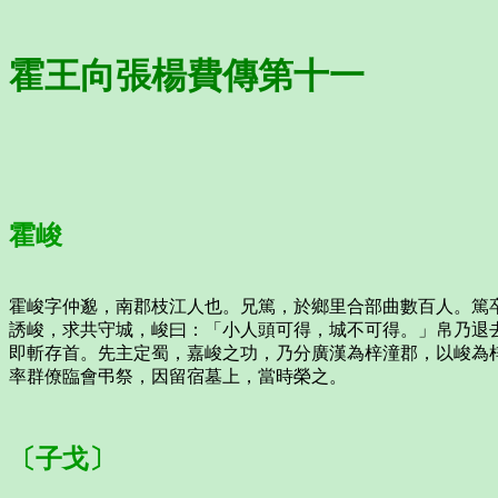
霍王向張楊費傳第十一
霍峻
霍峻字仲邈，南郡枝江人也。兄篤，於鄉里合部曲數百人。篤
誘峻，求共守城，峻曰：「小人頭可得，城不可得。」帛乃退
即斬存首。先主定蜀，嘉峻之功，乃分廣漢為梓潼郡，以峻為
率群僚臨會弔祭，因留宿墓上，當時榮之。
〔子戈〕