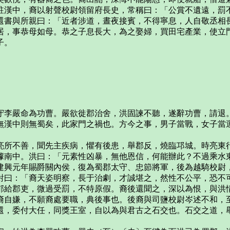
駐漢中，裔以射聲校尉領留府長史，常稱曰：「公賞不遺遠，罰
還書與所親曰：「近者涉道，晝夜接賓，不得寧息，人自敬丞相
居，事恭母如母。恭之子息長大，為之娶婦，買田宅產業，使立
子。
守李嚴命為功曹。嚴欲徙郡治舍，洪固諫不聽，遂辭功曹，請退
無漢中則無蜀矣，此家門之禍也。方今之事，男子當戰，女子當
亮所不善，聞先主疾病，懼有後患，舉郡反，燒臨邛城。時亮東
據南中。洪曰：「元素性凶暴，無他恩信，何能辦此？不過乘水
建興元年賜爵關內侯，復為蜀郡太守、忠節將軍，後為越騎校尉
對曰：「裔天姿明察，長于治劇，才誠堪之，然性不公平，恐不
郁給郡吏，微過受罰，不特原假。裔後還聞之，深以為恨，與洪
裔自嫌，不願裔處要職，典後事也。後裔與司鹽校尉岑述不和，
還，委付大任，同獎王室，自以為與君古之石交也。石交之道，