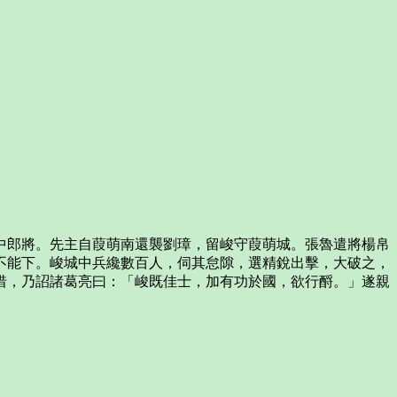
中郎將。先主自葭萌南還襲劉璋，留峻守葭萌城。張魯遣將楊帛
不能下。峻城中兵纔數百人，伺其怠隙，選精銳出擊，大破之，
惜，乃詔諸葛亮曰：「峻既佳士，加有功於國，欲行酹。」遂親