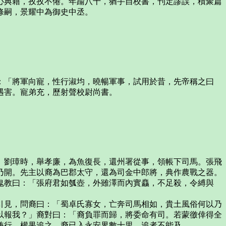
心典籍，孜孜不倦。年踰八十，猶手自校書，刊定謬誤，積聚篇
條嗣，景耀中為御史中丞。
：「將軍向寵，性行淑均，曉暢軍事，試用於昔，先帝稱之曰
遇害。寵弟充，歷射聲校尉尚書。
。劉璋時，舉孝廉，為魚復長，還州署從事，領帳下司馬。張飛
乃開。先主以裔為巴郡太守，還為司金中郎將，典作農戰之器。
鬼教曰：「張府君如瓠壺，外雖澤而內實麤，不足殺，令縛與
引見，問裔曰：「蜀卓氏寡女，亡奔司馬相如，貴土風俗何以乃
以報我？」裔對曰：「裔負罪而歸，將委命有司。若蒙徼倖得全
兼行。權果追之，裔已入永安界數十里，追者不能及。