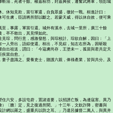
陣斬溺，死者千餘。權嘉桓功，封嘉興侯，遷奮武將軍，領彭城
休。休知見欺，當引軍還，自負眾盛，徼於一戰。桓進計曰：
休可生虜，臣請將所部以斷之。若蒙天威，得以休自效，便可乘
既至，事露，軍當引還。城外有溪水，去城一里所，廣三十餘
後，卒不敢出，其見憚如此。
往見琮，問行意，感激發怒，與琮校計。琮欲自解，因曰：「上
有一人旁出，語綜使還。桓出，不見綜，知左右所為，因斫殺
權自出祖送，謂曰：「今寇虜尚存，王塗未一，孤當與君共定天
臣疾當自愈。」
，妻子盡識之。愛養吏士，贍護六親，俸祿產業，皆與共分。及
營住六安，多設屯砦，置諸道要，以招誘亡叛，為邊寇害。異乃
懀）〔膽〕定，見之復過所聞。」十三年，文欽詐降，密書與
設計網以羅之，盛重兵以防之耳。」乃遣呂據督二萬人，與異并