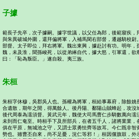
子據
範長子先卒，次子據嗣。據字世議，以父任為郎，後範寢疾，
與朱異破城外圍，還拜偏將軍，入補馬閑右部督，遷越騎校尉
部督。太子即位，拜右將軍。魏出東興，據赴討有功。明年，
魏，未及淮，聞孫峻死，以從弟綝自代，據大怒，引軍還，欲
曰：「恥為叛臣。」遂自殺。夷三族。
朱桓
朱桓字休穆，吳郡吳人也。孫權為將軍，桓給事幕府，除餘姚
合遺散，期年之閒，得萬餘人。後丹陽、鄱陽山賊蜂起，攻沒
後代周泰為濡須督。黃武元年，魏使大司馬曹仁步騎數萬向濡
未到而仁奄至。時桓手下及所部兵，在者五千人，諸將業業，
俱在平原，無城池之守，又謂士眾勇怯齊等故耳。今仁既非智
勢也。雖曹丕自來，尚不足憂，況仁等邪！」桓因偃旗鼓，外