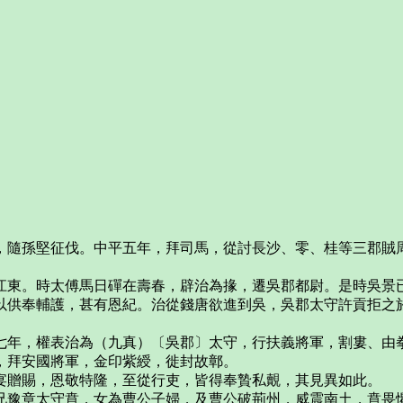
，隨孫堅征伐。中平五年，拜司馬，從討長沙、零、桂等三郡賊
江東。時太傅馬日磾在壽春，辟治為掾，遷吳郡都尉。是時吳景
以供奉輔護，甚有恩紀。治從錢唐欲進到吳，吳郡太守許貢拒之
七年，權表治為（九真）〔吳郡〕太守，行扶義將軍，割婁、由
，拜安國將軍，金印紫綬，徙封故鄣。
宴贈賜，恩敬特隆，至從行吏，皆得奉贄私覿，其見異如此。
兄豫章太守賁，女為曹公子婦，及曹公破荊州，威震南土，賁畏