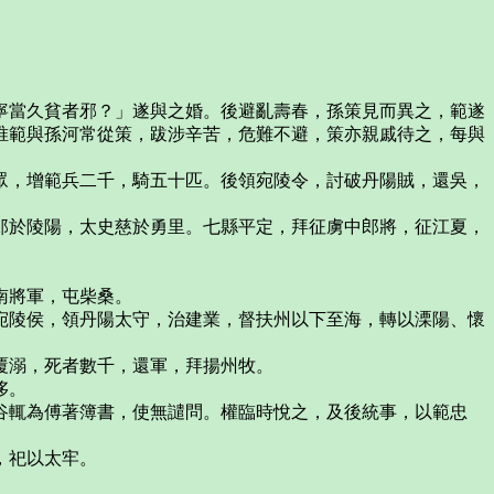
寧當久貧者邪？」遂與之婚。後避亂壽春，孫策見而異之，範遂
唯範與孫河常從策，跋涉辛苦，危難不避，策亦親戚待之，每與
眾，增範兵二千，騎五十匹。後領宛陵令，討破丹陽賊，還吳，
郎於陵陽，太史慈於勇里。七縣平定，拜征虜中郎將，征江夏，
南將軍，屯柴桑。
宛陵侯，領丹陽太守，治建業，督扶州以下至海，轉以溧陽、懷
覆溺，死者數千，還軍，拜揚州牧。
侈。
谷輒為傅著簿書，使無譴問。權臨時悅之，及後統事，以範忠
，祀以太牢。