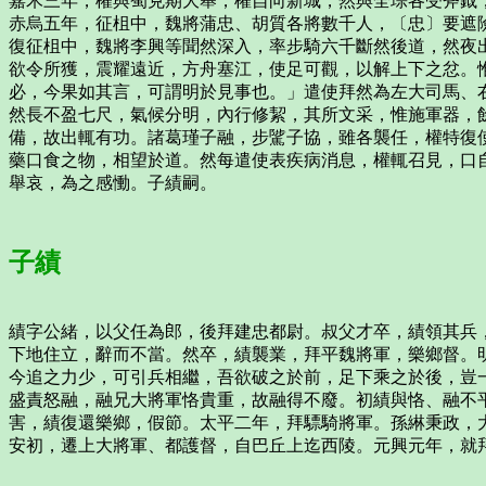
嘉禾三年，權與蜀克期大舉，權自向新城，然與全琮各受斧鉞
赤烏五年，征柤中，魏將蒲忠、胡質各將數千人，〔忠〕要遮
復征柤中，魏將李興等聞然深入，率步騎六千斷然後道，然夜
欲令所獲，震耀遠近，方舟塞江，使足可觀，以解上下之忿。
必，今果如其言，可謂明於見事也。」遣使拜然為左大司馬、
然長不盈七尺，氣候分明，內行修絜，其所文采，惟施軍器，
備，故出輒有功。諸葛瑾子融，步騭子協，雖各襲任，權特復
藥口食之物，相望於道。然每遣使表疾病消息，權輒召見，口
舉哀，為之感慟。子績嗣。
子績
績字公緒，以父任為郎，後拜建忠都尉。叔父才卒，績領其兵
下地住立，辭而不當。然卒，績襲業，拜平魏將軍，樂鄉督。
今追之力少，可引兵相繼，吾欲破之於前，足下乘之於後，豈
盛責怒融，融兄大將軍恪貴重，故融得不廢。初績與恪、融不
害，績復還樂鄉，假節。太平二年，拜驃騎將軍。孫綝秉政，
安初，遷上大將軍、都護督，自巴丘上迄西陵。元興元年，就