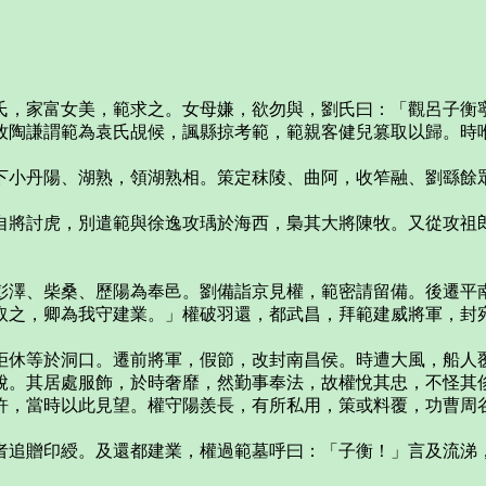
氏，家富女美，範求之。女母嫌，欲勿與，劉氏曰：「觀呂子衡
牧陶謙謂範為袁氏覘候，諷縣掠考範，範親客健兒篡取以歸。時
下小丹陽、湖熟，領湖熟相。策定秣陵、曲阿，收笮融、劉繇餘
自將討虎，別遣範與徐逸攻瑀於海西，梟其大將陳牧。又從攻祖
彭澤、柴桑、歷陽為奉邑。劉備詣京見權，範密請留備。後遷平
取之，卿為我守建業。」權破羽還，都武昌，拜範建威將軍，封
拒休等於洞口。遷前將軍，假節，改封南昌侯。時遭大風，船人
脫。其居處服飾，於時奢靡，然勤事奉法，故權悅其忠，不怪其
許，當時以此見望。權守陽羨長，有所私用，策或料覆，功曹周
者追贈印綬。及還都建業，權過範墓呼曰：「子衡！」言及流涕