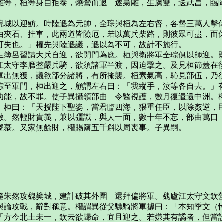
雕等，桓等身自拒泰，燒營而退，遂梟雕，生虜雙，送武昌，臨
皖城以迎魴。時陸遜為元帥，全琮與桓為左右督，各督三萬人擊
由夾石、挂車，此兩道皆險厄，若以萬兵柴路，則彼眾可盡，而
可失也。」權先與陸遜議，遜以為不可，故計不施行。
主簿呂習請大兵自迎，欲開門為應。桓與衛將軍全琮俱以師迎。
江太守李膺整嚴兵騎，欲須諸軍半渡，因迫擊之。及見桓節蓋在
軍出無獲，議欲部分諸將，有所掩襲。桓素氣高，恥見部伍，乃
綜至軍門，桓出迎之，顧謂左右曰：「我縱手，汝等各自去。」
功能，故不罪。使子異攝領部曲，令醫視護，數月復遣還中洲。
」桓曰：「天授陛下聖姿，當君臨四海，猥重任臣，以除姦逆，
激。然輕財貴義，兼以彊識，與人一面，數十年不忘，部曲萬口
號慕。又家無餘財，權賜鹽五千斛以周喪事。子異嗣。
隨朱然攻魏樊城，建計破其外圍，還拜偏將軍。魏廬江太守文欽
與論攻戰，辭對稱意。權謂異從父驃騎將軍據曰：「本知季文（
「方今北土未一，欽云欲歸命，宜且迎之。若嫌其有譎者，但當