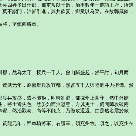
及吳四姓多出仕郡，郡吏常以千數，治率數年一遣詣王府，所遣
，莫不詣門，治皆引進，與共飲宴，鄉黨以為榮。在故鄣歲餘，
為將，至鎮西將軍。
。
川郡，然為太守，授兵一千人。會山賊盛起，然平討，旬月而
。
。黃武元年，劉備舉兵攻宜都，然督五千人與陸遜并力拒備。然
郃渡兵攻盛，盛不能拒，即時卻退，郃據州上圍守，然中外斷
注，將士皆失色，然晏如而無恐意，方厲吏士，伺閒隙攻破兩
事覺，然治戮泰。尚等不能克，乃徹攻退還。由是然名震於敵
。黃龍元年，拜車騎將軍、右護軍，領兗州牧。頃之，以兗州在