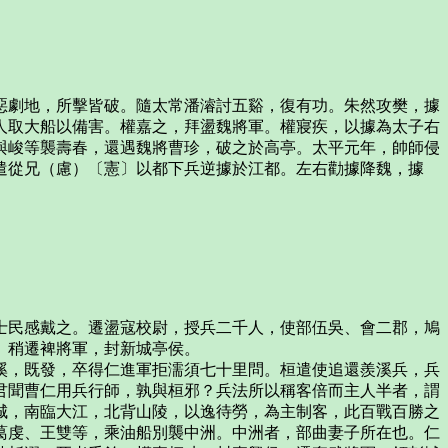
惡劇地，所擊皆破。隨太常潘濬討五谿，復有功。朱然攻樊，據
人取大船以備害。權嘉之，拜盪魏將軍。權寢疾，以據為太子右
與峻等襲壽春，還遇魏將曹珍，破之於高亭。太平元年，帥師侵
遣從兄（慮）〔憲〕以都下兵逆據於江都。左右勸據降魏，據
士民感戴之。遷盪寇校尉，授兵二千人，使部伍吳、會二郡，鳩
。稍遷裨將軍，封新城亭侯。
溪，既發，卒得仁進軍拒濡須七十里問。桓遣使追還羨溪兵，兵
君聞曹仁用兵行師，孰與桓邪？兵法所以稱客倍而主人半者，謂
城，南臨大江，北背山陵，以逸待勞，為主制客，此百戰百勝之
葛虔、王雙等，乘油船別襲中洲。中洲者，部曲妻子所在也。仁