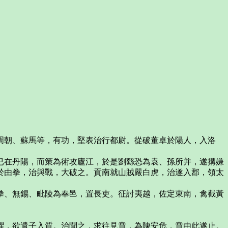
周朝、蘇馬等，有功，堅表治行都尉。從破董卓於陽人，入洛
已在丹陽，而策為術攻廬江，於是劉繇恐為袁、孫所并，遂搆嫌
於由拳，治與戰，大破之。貢南就山賊嚴白虎，治遂入郡，領太
拳、無錫、毗陵為奉邑，置長吏。征討夷越，佐定東南，禽截黃
懼，欲遣子入質。治聞之，求往見賁，為陳安危，賁由此遂止。