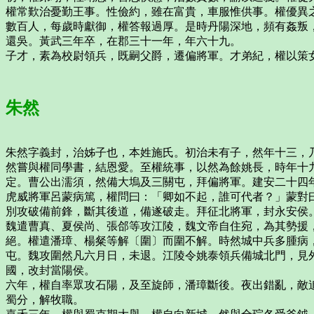
權常歎治憂勤王事。性儉約，雖在富貴，車服惟供事。權優異
數百人，每歲時獻御，權答報過厚。是時丹陽深地，頻有姦叛
還吳。黃武三年卒，在郡三十一年，年六十九。
子才，素為校尉領兵，既嗣父爵，遷偏將軍。才弟紀，權以策
朱然
朱然字義封，治姊子也，本姓施氏。初治未有子，然年十三，
然嘗與權同學書，結恩愛。至權統事，以然為餘姚長，時年十
定。曹公出濡須，然備大塢及三關屯，拜偏將軍。建安二十四
虎威將軍呂蒙病篤，權問曰：「卿如不起，誰可代者？」蒙對
別攻破備前鋒，斷其後道，備遂破走。拜征北將軍，封永安侯
魏遣曹真、夏侯尚、張郃等攻江陵，魏文帝自住宛，為其勢援
絕。權遣潘璋、楊粲等解〔圍〕而圍不解。時然城中兵多腫病
屯。魏攻圍然凡六月日，未退。江陵令姚泰領兵備城北門，見
國，改封當陽侯。
六年，權自率眾攻石陽，及至旋師，潘璋斷後。夜出錯亂，敵
蜀分，解牧職。