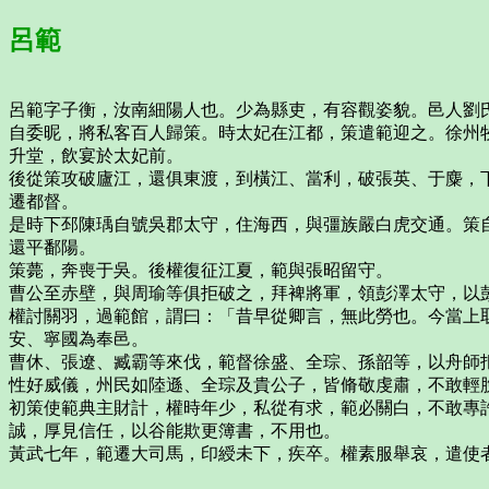
呂範
呂範字子衡，汝南細陽人也。少為縣吏，有容觀姿貌。邑人劉
自委昵，將私客百人歸策。時太妃在江都，策遣範迎之。徐州
升堂，飲宴於太妃前。
後從策攻破廬江，還俱東渡，到橫江、當利，破張英、于麋，
遷都督。
是時下邳陳瑀自號吳郡太守，住海西，與彊族嚴白虎交通。策
還平鄱陽。
策薨，奔喪于吳。後權復征江夏，範與張昭留守。
曹公至赤壁，與周瑜等俱拒破之，拜裨將軍，領彭澤太守，以
權討關羽，過範館，謂曰：「昔早從卿言，無此勞也。今當上
安、寧國為奉邑。
曹休、張遼、臧霸等來伐，範督徐盛、全琮、孫韶等，以舟師
性好威儀，州民如陸遜、全琮及貴公子，皆脩敬虔肅，不敢輕
初策使範典主財計，權時年少，私從有求，範必關白，不敢專
誠，厚見信任，以谷能欺更簿書，不用也。
黃武七年，範遷大司馬，印綬未下，疾卒。權素服舉哀，遣使