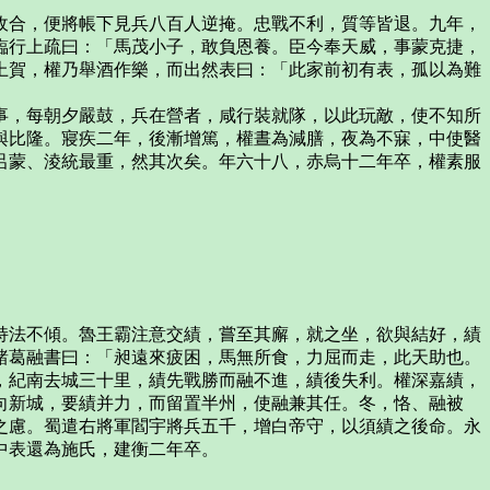
收合，便將帳下見兵八百人逆掩。忠戰不利，質等皆退。九年，
臨行上疏曰：「馬茂小子，敢負恩養。臣今奉天威，事蒙克捷，
上賀，權乃舉酒作樂，而出然表曰：「此家前初有表，孤以為難
事，每朝夕嚴鼓，兵在營者，咸行裝就隊，以此玩敵，使不知所
與比隆。寢疾二年，後漸增篤，權晝為減膳，夜為不寐，中使醫
呂蒙、淩統最重，然其次矣。年六十八，赤烏十二年卒，權素服
持法不傾。魯王霸注意交績，嘗至其廨，就之坐，欲與結好，績
諸葛融書曰：「昶遠來疲困，馬無所食，力屈而走，此天助也。
，紀南去城三十里，績先戰勝而融不進，績後失利。權深嘉績，
向新城，要績并力，而留置半州，使融兼其任。冬，恪、融被
之慮。蜀遣右將軍閻宇將兵五千，增白帝守，以須績之後命。永
中表還為施氏，建衡二年卒。