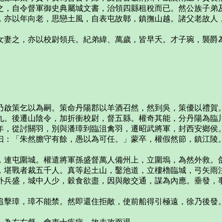
之，自令督軍御史典屬城文書，治領四縣租稅而已。然公族子弟
，亦以年向老，思戀土風，自表屯故鄣，鎮撫山越。諸父老故人
女妻之，亦以校尉領兵。紀弟緯、萬歲，皆早夭。才子琬，襲爵
乃啟策乞以為嗣。策命丹陽郡以羊酒召然，然到吳，策優以禮賀
九。後遷山陰令，加折衝校尉，督五縣。權奇其能，分丹陽為臨
年，從討關羽，別與潘璋到臨沮禽羽，遷昭武將軍，封西安鄉侯
曰：「朱然膽守有餘，愚以為可任。」蒙卒，權假然節，鎮江陵
。
，連屯圍城。權遣將軍孫盛督萬人備州上，立圍塢，為然外救。
，堪戰者裁五千人。真等起土山，鑿池道，立樓櫓臨城，弓矢雨
外兵盛，城中人少，穀食欲盡，因與敵交通，謀為內應。垂發，
追擊璋，璋不能禁。然即還住拒敵，使前船得引極遠，徐乃後發