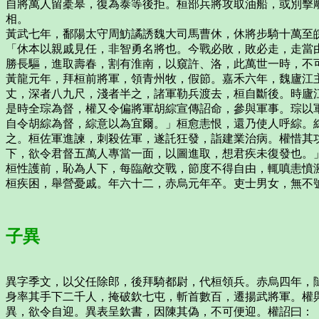
自將萬人留橐皋，復為泰等後拒。桓部兵將攻取油船，或別擊
相。
黃武七年，鄱陽太守周魴譎誘魏大司馬曹休，休將步騎十萬至
「休本以親戚見任，非智勇名將也。今戰必敗，敗必走，走當
勝長驅，進取壽春，割有淮南，以窺許、洛，此萬世一時，不
黃龍元年，拜桓前將軍，領青州牧，假節。嘉禾六年，魏廬江
丈，深者八九尺，淺者半之，諸軍勒兵渡去，桓自斷後。時廬
是時全琮為督，權又令偏將軍胡綜宣傳詔命，參與軍事。琮以
自令胡綜為督，綜意以為宜爾。」桓愈恚恨，還乃使人呼綜。
之。桓佐軍進諫，刺殺佐軍，遂託狂發，詣建業治病。權惜其
下，欲令君督五萬人專當一面，以圖進取，想君疾未復發也。
桓性護前，恥為人下，每臨敵交戰，節度不得自由，輒嗔恚憤
桓疾困，舉營憂戚。年六十二，赤烏元年卒。吏士男女，無不
子異
異字季文，以父任除郎，後拜騎都尉，代桓領兵。赤烏四年，
身率其手下二千人，掩破欽七屯，斬首數百，遷揚武將軍。權
異，欲令自迎。異表呈欽書，因陳其偽，不可便迎。權詔曰：