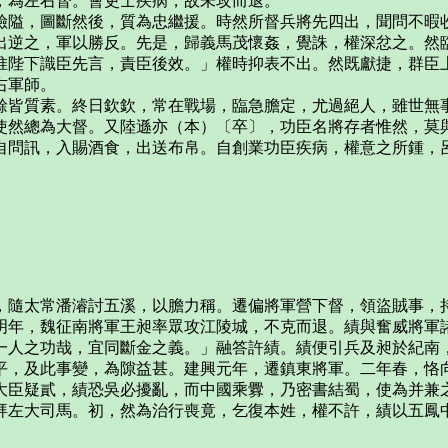
，為左右督。會吏士疾病，故未攻而退。
險隘，圖斷然後，質為忠繼援。時然所督兵將先四出，聞問不暇
出逆之，軍以勝反。先是，歸義馬茂懷姦，覺誅，權深忿之。然
惟陛下識臣先言，責臣後效。」權時抑表不出。然既獻捷，群臣
右軍師。
餘皆質素。終日欽欽，常在戰場，臨急膽定，尤過絕人，雖世無
使然總為大督。又陸遜亦（本）〔卒〕，功臣名將存者惟然，莫
自問訊，入賜酒食，出送布帛。自創業功臣疾病，權意之所鍾，
，隨太常潘濬討五溪，以膽力稱。遷偏將軍營下督，領盜賊事，
明年，魏征南將軍王昶率眾攻江陵城，不克而退。績與奮威將軍
一人之功哉，宜同斷金之義。」融答許績。績便引兵及昶於紀南
平，及此事變，為隙益甚。建興元年，遷鎮東將軍。二年春，恪
大臣疑貳，績恐吳必擾亂，而中國乘釁，乃密書結蜀，使為并兼
拜左大司馬。初，然為治行喪竟，乞復本姓，權不許，績以五鳳