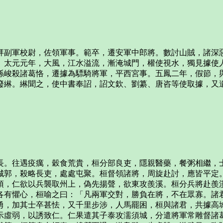
拜副軍校尉，佐領軍事。範卒，遷安軍中郎將。數討山賊，諸深
。太元元年，大風，江水溢流，漸淹城門，權使視水，獨見據使
孫峻殺諸葛恪，遷據為驃騎將軍，平西宮事。五鳳二年，假節，
廢綝。綝聞之，使中書奉詔，詔文欽、劉纂、唐咨等使取據，又
長。往遇疫癘，穀食荒貴，桓分部良吏，隱親醫藥，餐粥相繼，
城郭，殺略長吏，處處屯聚。桓督領諸將，周旋赴討，應皆平定
須，仁欲以兵襲取州上，偽先揚聲，欲東攻羨溪。桓分兵將赴羨
各有懼心，桓喻之曰：「凡兩軍交對，勝負在將，不在眾寡。諸
勇，加其士卒甚怯，又千里步涉，人馬罷困，桓與諸君，共據高
示虛弱，以誘致仁。仁果遣其子泰攻濡須城，分遣將軍常雕督諸