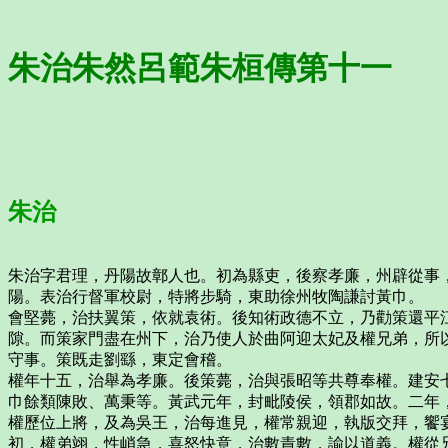
朱治朱然呂範朱桓傳第十一
朱治
朱治字君理，丹陽故鄣人也。初為縣吏，後察孝廉，州辟從事
陽。表治行督軍校尉，特將步騎，東助徐州牧陶謙討黃巾。
會堅薨，治扶翼策，依就袁術。後知術政德不立，乃勸策還平
隙。而策家門盡在州下，治乃使人於曲阿迎太妃及權兄弟，所
守事。策既走劉繇，東定會稽。
權年十五，治舉為孝廉。後策薨，治與張昭等共尊奉權。建安
巾餘類陳敗、萬秉等。黃武元年，封毗陵侯，領郡如故。二年
權歷位上將，及為吳王，治每進見，權常親迎，執版交拜，饗
初，權弟翊，性峭急，喜怒快意，治數責數，諭以道義。權從