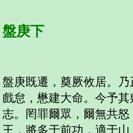
盤庚下
盤庚既遷，奠厥攸居。乃
戲怠，懋建大命。今予其
志。罔罪爾眾，爾無共怒
王，將多于前功，適于山