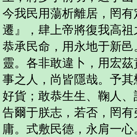
今我民用蕩析離居，罔有
遷』，肆上帝將復我高祖
恭承民命，用永地于新邑
靈。各非敢違卜，用宏茲
事之人，尚皆隱哉。予其
好貨；敢恭生生、鞠人、
告爾于朕志，若否，罔有
庸。式敷民德，永肩一心