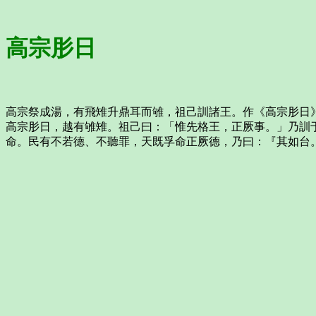
高宗肜日
高宗祭成湯，有飛雉升鼎耳而雊，祖己訓諸王。作《高宗肜日
高宗肜日，越有雊雉。祖己曰：「惟先格王，正厥事。」乃訓
命。民有不若德、不聽罪，天既孚命正厥德，乃曰：『其如台