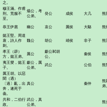
之。
穆王滿。作甫
煬公，考
刑。荒服不
癸公
成侯
大几
熊
公弟。
至。
恭王伊扈
幽公
哀公
厲侯
大駱
熊
懿王堅。周道
衰，詩人作
魏公
胡公
靖侯
非子
熊
刺。
孝王（辟）
獻公弒胡
厲公
秦侯
熊
方，懿王弟。
公。
夷王燮，懿王
獻公，厲
武公
公伯
熊
子。
公弟。
厲王胡。以惡
聞（遇）
熊
〔過〕亂，出
真公
秦仲
弟
奔，遂死于
彘。
共和，二伯行
武公，真
熊
政。
公弟。