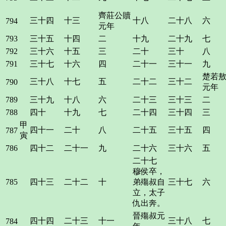
齊莊公贖
三十四
十三
十八
二十八
六
794
元年
793
三十五
十四
二
十九
二十九
七
792
三十六
十五
三
二十
三十
八
791
三十七
十六
四
二十一
三十一
九
楚若
三十八
十七
五
二十二
三十二
790
元年
789
三十九
十八
六
二十三
三十三
二
788
四十
十九
七
二十四
三十四
三
甲
四十一
二十
八
二十五
三十五
四
787
寅
786
四十二
二十一
九
二十六
三十六
五
二十七
穆侯卒，
785
四十三
二十二
十
弟殤叔自
三十七
六
立，太子
仇出奔。
晉殤叔元
四十四
二十三
十一
三十八
七
784