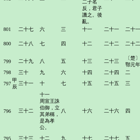
二子名
反，君子
譏之。後
亂。
801
二十七
六
三
十一
二十一
二十
800
二十八
七
四
十二
二十二
二十
〔楚
二十九
八
五
十三
二十三
799
鄂元
798
三十
九
六
十四
二十四
二
甲
三十一
十
七
十五
二十五
三
797
辰
十一
周宣王誅
伯御，立
三十二
八
十六
二十六
四
796
其弟稱，
是為孝
公。
三十三
十二
九
十七
二十七
五
795