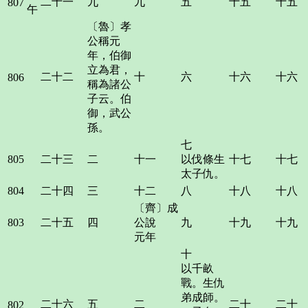
二十一
九
九
五
十五
十五
807
午
〔魯〕孝
公稱元
年，伯御
立為君，
二十二
十
六
十六
十六
806
稱為諸公
子云。伯
御，武公
孫。
七
805
二十三
二
十一
以伐條生
十七
十七
太子仇。
804
二十四
三
十二
八
十八
十八
〔齊〕成
803
二十五
四
公說
九
十九
十九
元年
十
以千畝
戰。生仇
弟成師。
二十六
五
二
二十
二十
802