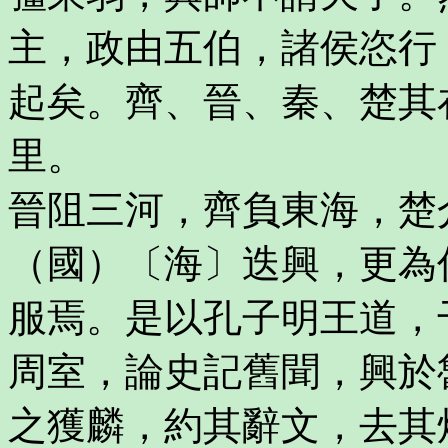
主，政由五伯，諸侯恣行
起矣。齊、晉、秦、楚其
里。
晉阻三河，齊負東海，楚
（國）〔海〕迭興，更為
服焉。是以孔子明王道，
周室，論史記舊聞，興於
之獲麟，約其辭文，去其