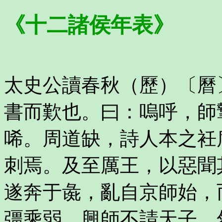
《十二諸侯年表》
太史公讀春秋（歷）〔曆
書而歎也。曰：嗚呼，師
唏。周道缺，詩人本之衽
刺焉。及至厲王，以惡聞
遂奔于彘，亂自京師始，
彊乘弱，興師不請天子。