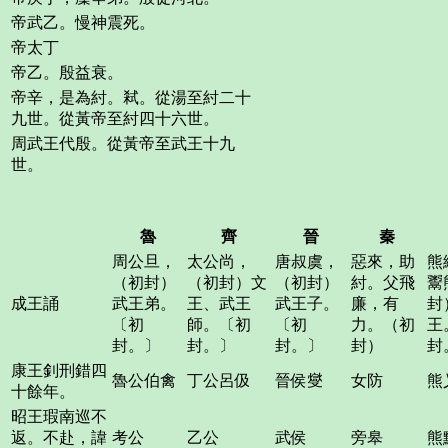
帝武乙。慢神震死。
帝太丁
帝乙。殷益衰。
帝辛，是為紂。弒。從湯至紂二十
九世。從黃帝至紂四十六世。
周武王代殷。從黃帝至武王十九
世。
魯
齊
晉
秦
周公旦，
太公尚，
唐叔虞，
惡來，助
熊
（初封）
（初封）文
（初封）
紂。父飛
鬻
成王誦
武王弟。
王、武王
武王子。
廉，有
封
〔初
師。〔初
〔初
力。（初
王
封。〕
封。〕
封。〕
封）
封
康王釗刑錯四
魯公伯禽
丁公呂伋
晉侯燮
女防
熊
十餘年。
昭王瑕南巡不
返。不赴，諱
考公
乙公
武侯
旁皋
熊