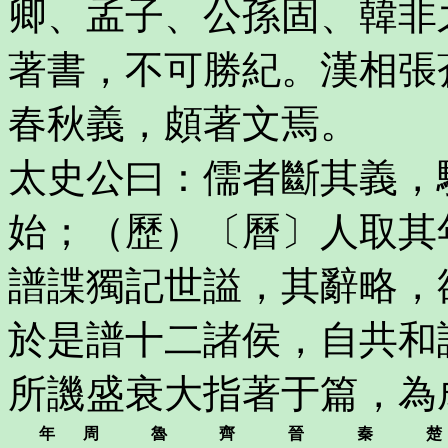
卿、孟子、公孫固、韓非
著書，不可勝紀。漢相張
春秋義，頗著文焉。
太史公曰：儒者斷其義，
始；（歷）〔曆〕人取其
譜諜獨記世謚，其辭略，
於是譜十二諸侯，自共和
所譏盛衰大指著于篇，為
年
周
魯
齊
晉
秦
楚