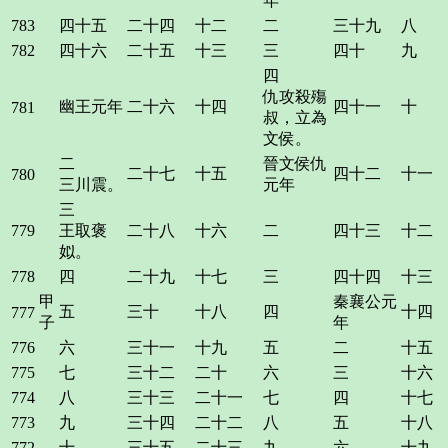
年
783
四十五
二十四
十二
二
三十九
八
782
四十六
二十五
十三
三
四十
九
四
仇攻殺殤
幽王元年
二十六
十四
四十一
十
781
叔，立為
文侯。
二
晉文侯仇
二十七
十五
四十二
十一
780
三川震。
元年
三
779
王取褒
二十八
十六
二
四十三
十二
姒。
778
四
二十九
十七
三
四十四
十三
甲
秦襄公元
五
三十
十八
四
十四
777
子
年
776
六
三十一
十九
五
二
十五
775
七
三十二
二十
六
三
十六
774
八
三十三
二十一
七
四
十七
773
九
三十四
二十二
八
五
十八
772
十
三十五
二十三
九
六
十九