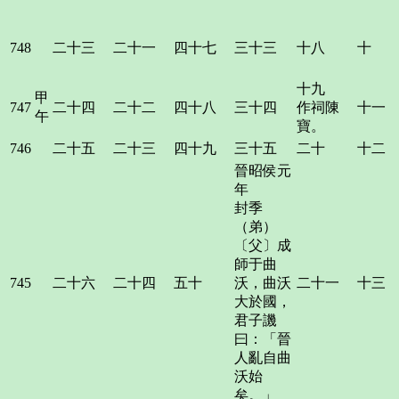
748
二十三
二十一
四十七
三十三
十八
十
十九
甲
747
二十四
二十二
四十八
三十四
作祠陳
十一
午
寶。
746
二十五
二十三
四十九
三十五
二十
十二
晉昭侯元
年
封季
（弟）
〔父〕成
師于曲
745
二十六
二十四
五十
沃，曲沃
二十一
十三
大於國，
君子譏
曰：「晉
人亂自曲
沃始
矣。」