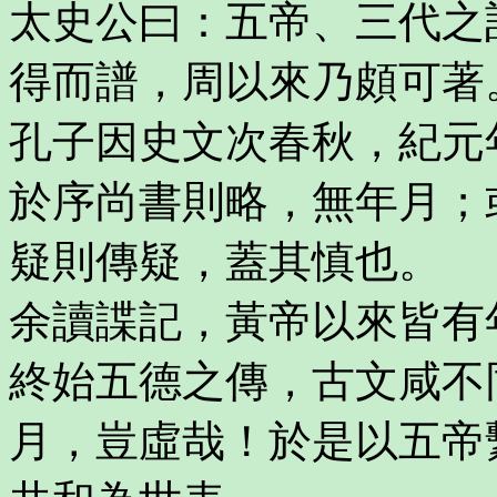
太史公曰：五帝、三代之
得而譜，周以來乃頗可著
孔子因史文次春秋，紀元
於序尚書則略，無年月；
疑則傳疑，蓋其慎也。
余讀諜記，黃帝以來皆有
終始五德之傳，古文咸不
月，豈虛哉！於是以五帝