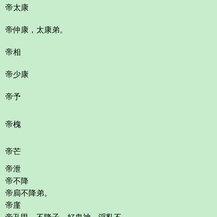
帝太康
帝仲康，太康弟。
帝相
帝少康
帝予
帝槐
帝芒
帝泄
帝不降
帝扃不降弟。
帝廑