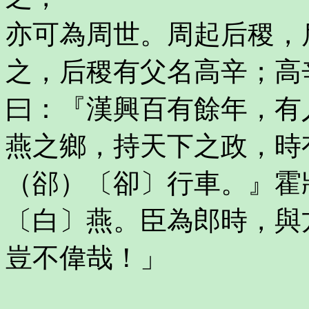
亦可為周世。周起后稷，
之，后稷有父名高辛；高
曰：『漢興百有餘年，有
燕之鄉，持天下之政，時
（郤）〔卻〕行車。』霍
〔白〕燕。臣為郎時，與
豈不偉哉！」