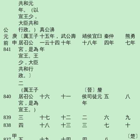
共和元
年。（以
宣王少，
大臣共和
行政。）
真公濞
公
庚
〔厲王子
十五年，
武公壽
靖侯宜臼
秦仲
熊勇
元
申
居召公
一云十四
十年
十八年
四年
七年
前
841
宮，是為
年
宣王。王
少，大臣
共和行
政。〕
二
（厲王子
〔晉〕釐
840
居召公
十六
十一
侯司徒元
五
八
宮，是為
年
宣王。）
839
三
十七
十二
二
六
九
838
四
十八
十三
三
七
十
甲
〔楚
837
五
十九
十四
四
八