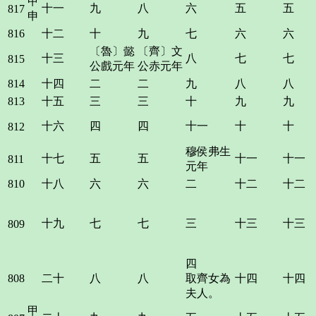
甲
十一
九
八
六
五
五
817
申
816
十二
十
九
七
六
六
〔魯〕懿
〔齊〕文
十三
八
七
七
815
公戲元年
公赤元年
814
十四
二
二
九
八
八
813
十五
三
三
十
九
九
十六
四
四
十一
十
十
812
穆侯弗生
十七
五
五
十一
十一
811
元年
810
十八
六
六
二
十二
十二
十九
七
七
三
十三
十三
809
四
808
二十
八
八
取齊女為
十四
十四
夫人。
甲