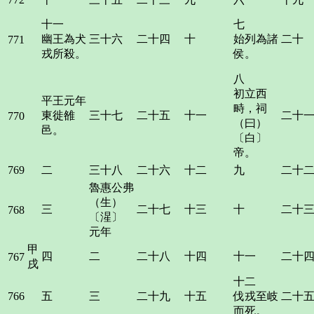
十一
七
幽王為犬
三十六
二十四
十
始列為諸
二十
771
戎所殺。
侯。
八
初立西
平王元年
畤，祠
東徙雒
三十七
二十五
十一
二十
770
（曰）
邑。
〔白〕
帝。
769
二
三十八
二十六
十二
九
二十
魯惠公弗
（生）
三
二十七
十三
十
二十
768
〔湦〕
元年
甲
四
二
二十八
十四
十一
二十
767
戌
十二
766
五
三
二十九
十五
伐戎至岐
二十
而死。