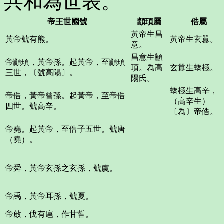
共和為世表。
帝王世國號
顓頊屬
俈屬
黃帝生昌
黃帝號有熊。
黃帝生玄囂。
意。
昌意生顓
帝顓頊，黃帝孫。起黃帝，至顓頊
頊。為高
玄囂生蟜極。
三世，〔號高陽〕。
陽氏。
蟜極生高辛，
帝俈，黃帝曾孫。起黃帝，至帝俈
（高辛生）
四世。號高辛。
〔為〕帝俈。
帝堯。起黃帝，至俈子五世。號唐
（堯）。
帝舜，黃帝玄孫之玄孫，號虞。
帝禹，黃帝耳孫，號夏。
帝啟，伐有扈，作甘誓。