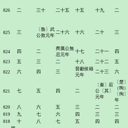
826
二
三十
二十五
十五
十九
二
〔魯〕武
三
二十六
十六
二十
三
825
公敖元年
齊厲公無
四
二
十七
二十一
四
824
忌元年
823
五
三
二
十八
二十二
五
晉獻侯籍
六
四
三
二十三
六
822
元年
〔楚
〔秦〕莊
（狥
七
五
四
二
公〔其〕
821
〔徇
元年
年
820
八
六
五
三
二
二
819
九
七
六
四
三
三
818
十
八
七
五
四
四