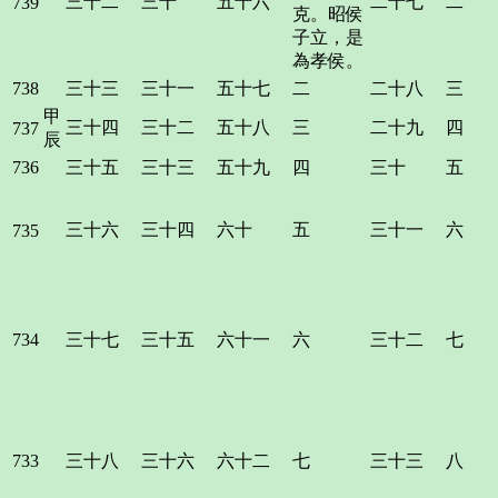
三十二
三十
五十六
二十七
二
739
克。昭侯
子立，是
為孝侯。
738
三十三
三十一
五十七
二
二十八
三
甲
三十四
三十二
五十八
三
二十九
四
737
辰
736
三十五
三十三
五十九
四
三十
五
三十六
三十四
六十
五
三十一
六
735
734
三十七
三十五
六十一
六
三十二
七
733
三十八
三十六
六十二
七
三十三
八