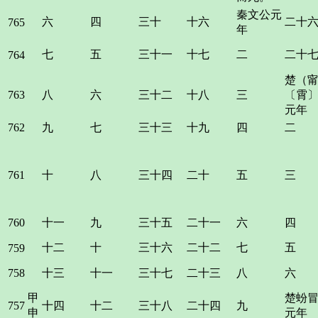
秦文公元
六
四
三十
十六
二十
765
年
七
五
三十一
十七
二
二十
764
楚（
763
八
六
三十二
十八
三
〔霄
元年
762
九
七
三十三
十九
四
二
761
十
八
三十四
二十
五
三
760
十一
九
三十五
二十一
六
四
十二
十
三十六
二十二
七
五
759
758
十三
十一
三十七
二十三
八
六
甲
楚蚡
757
十四
十二
三十八
二十四
九
申
元年