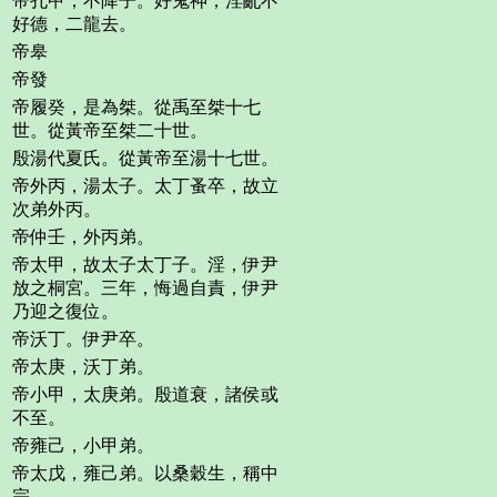
帝孔甲，不降子。好鬼神，淫亂不
好德，二龍去。
帝皋
帝發
帝履癸，是為桀。從禹至桀十七
世。從黃帝至桀二十世。
殷湯代夏氏。從黃帝至湯十七世。
帝外丙，湯太子。太丁蚤卒，故立
次弟外丙。
帝仲壬，外丙弟。
帝太甲，故太子太丁子。淫，伊尹
放之桐宮。三年，悔過自責，伊尹
乃迎之復位。
帝沃丁。伊尹卒。
帝太庚，沃丁弟。
帝小甲，太庚弟。殷道衰，諸侯或
不至。
帝雍己，小甲弟。
帝太戊，雍己弟。以桑穀生，稱中
宗。