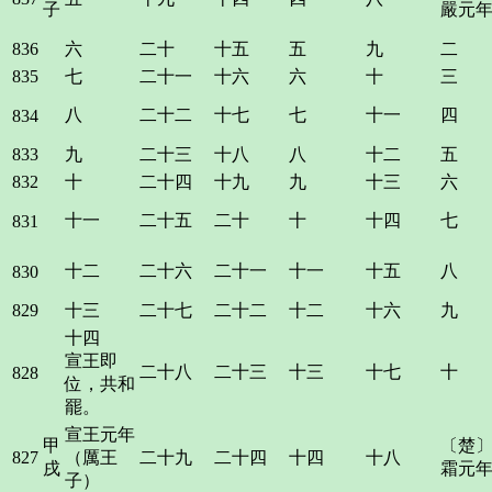
子
嚴元
836
六
二十
十五
五
九
二
835
七
二十一
十六
六
十
三
八
二十二
十七
七
十一
四
834
833
九
二十三
十八
八
十二
五
832
十
二十四
十九
九
十三
六
十一
二十五
二十
十
十四
七
831
十二
二十六
二十一
十一
十五
八
830
829
十三
二十七
二十二
十二
十六
九
十四
宣王即
二十八
二十三
十三
十七
十
828
位，共和
罷。
宣王元年
甲
〔楚
827
（厲王
二十九
二十四
十四
十八
戌
霜元
子）