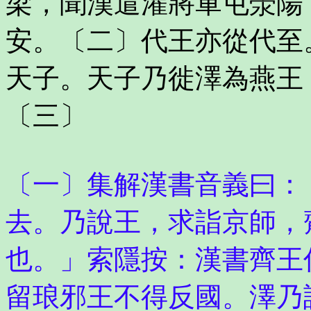
梁，聞漢遣灌將軍屯滎陽
安。〔二〕代王亦從代至
天子。天子乃徙澤為燕王
〔三〕
〔一〕集解漢書音義曰：
去。乃說王，求詣京師，
也。」索隱按：漢書齊王
留琅邪王不得反國。澤乃