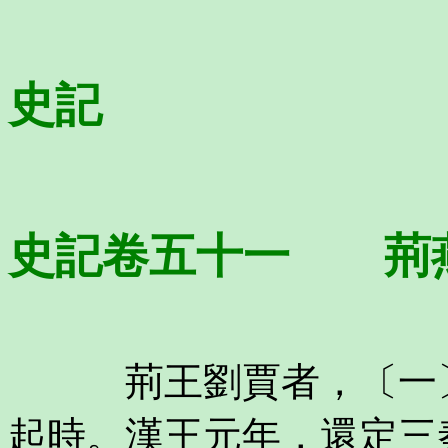
史記
史記卷五十一 荊
荊王劉賈者，〔一〕
起時。漢王元年，還定三