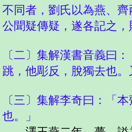
不同者，劉氏以為燕、齊
公聞疑傳疑，遂各記之，
〔二〕集解漢書音義曰：
跳，他彫反，脫獨去也。
〔三〕集解李奇曰：「本
也。」
澤王燕二年，薨，謚為