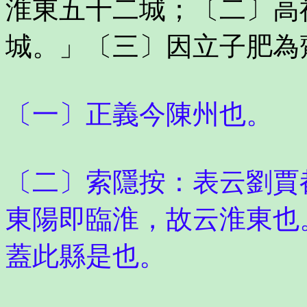
淮東五十二城；〔二〕高
城。」〔三〕因立子肥為
〔一〕正義今陳州也。
〔二〕索隱按：表云劉賈
東陽即臨淮，故云淮東也
蓋此縣是也。