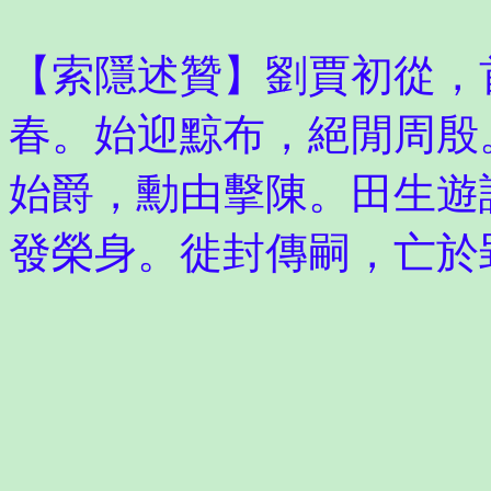
【索隱述贊】劉賈初從，
春。始迎黥布，絕閒周殷
始爵，勳由擊陳。田生遊
發榮身。徙封傳嗣，亡