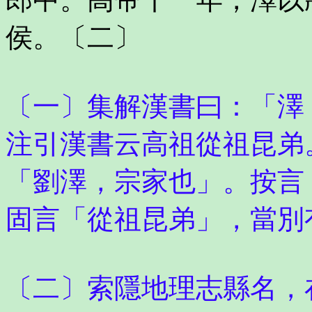
侯。〔二〕
〔一〕集解漢書曰：「澤
注引漢書云高祖從祖昆弟
「劉澤，宗家也」。按言
固言「從祖昆弟」，當別
〔二〕索隱地理志縣名，