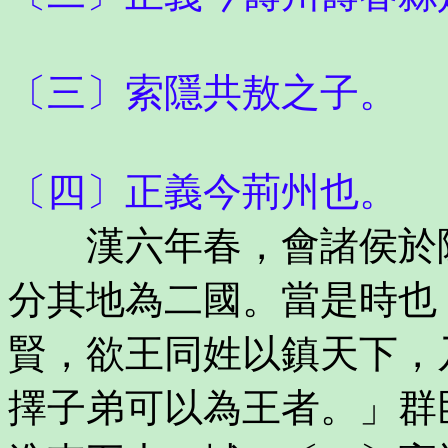
〔三〕索隱共敖之子。
〔四〕正義今荊州也。
漢六年春，會諸侯於陳
分其地為二國。當是時也
賢，欲王同姓以鎮天下，
擇子弟可以為王者。」群