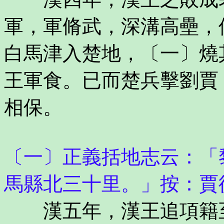
軍，軍脩武，深溝高壘，
白馬津入楚地，〔一〕燒
王軍食。已而楚兵擊劉賈
相保。
〔一〕正義括地志云：「
馬縣北三十里。」按：賈
漢五年，漢王追項籍至