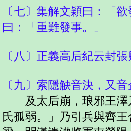
〔七〕集解文穎曰：「欲
曰：「重難發事。」
〔八〕正義高后紀云封張
〔九〕索隱觖音決，又音
及太后崩，琅邪王澤乃
氏孤弱。」乃引兵與齊王