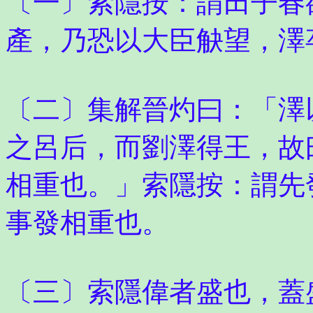
〔一〕索隱按：謂田子春
產，乃恐以大臣觖望，澤
〔二〕集解晉灼曰：「澤
之呂后，而劉澤得王，故
相重也。」索隱按：謂先
事發相重也。
〔三〕索隱偉者盛也，蓋