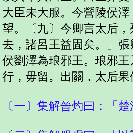
大臣未大服。今營陵侯澤
望。〔九〕今卿言太后，
去，諸呂王益固矣。」張
侯劉澤為琅邪王。琅邪王
行，毋留。出關，太后果
〔一〕集解晉灼曰：「楚