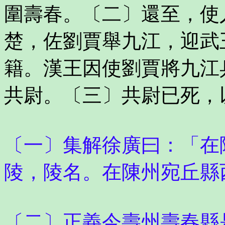
圍壽春。〔二〕還至，使
楚，佐劉賈舉九江，迎武
籍。漢王因使劉賈將九江
共尉。〔三〕共尉已死，
〔一〕集解徐廣曰：「在
陵，陵名。在陳州宛丘縣
〔二〕正義今壽州壽春縣