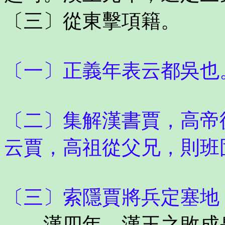
〔三〕從東擊項籍。
〔一〕正義年表云都吳也
〔二〕集解漢書賈，高帝
云賈，高祖從父兄，則班
〔三〕索隱賈將兵定塞地
漢四年，漢王之敗成皋