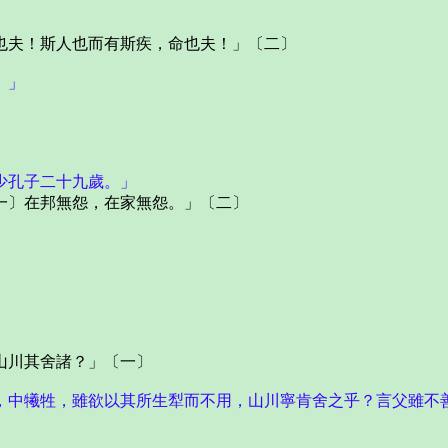
夫！斯人也而有斯疾，命也夫！」〔二〕
。」
少孔子二十九歲。」
〕在邦無怨，在家無怨。」〔二〕
川其舍諸？」〔一〕
，中犧牲，雖欲以其所生犁而不用，山川寧肯舍之乎？言父雖不