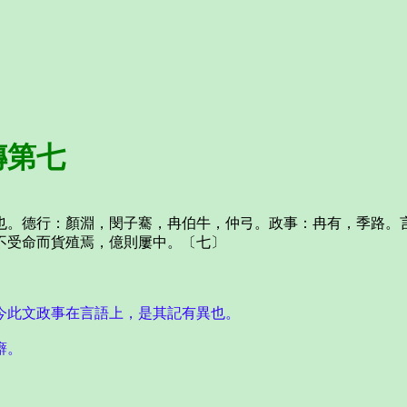
傳第七
德行：顏淵，閔子騫，冉伯牛，仲弓。政事：冉有，季路。言
不受命而貨殖焉，億則屢中。〔七〕
。
今此文政事在言語上，是其記有異也。
癖。