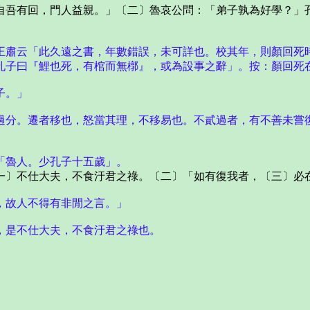
吾有回，門人益親。」〔二〕魯哀公問：「弟子孰為好學？」孔
王肅云「此久遠之書，年數錯誤，未可詳也。校其年，則顏回死
孔子曰『鯉也死，有棺而無槨』，或為設事之辭」。按：顏回死
子。」
過分。遷者移也，怒當其理，不移易也。不貳過者，有不善未嘗
「魯人。少孔子十五歲」。
〕不仕大夫，不食汙君之祿。〔二〕「如有復我者，〔三〕必
，故人不得有非閒之言。」
，是不仕大夫，不食汙君之祿也。