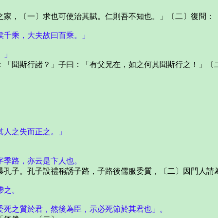
家，〔一〕求也可使治其賦。仁則吾不知也。」〔二〕復問：
侯千乘，大夫故曰百乘。」
。」
「聞斯行諸？」子曰：「有父兄在，如之何其聞斯行之！」〔二
其人之失而正之。」
字季路，亦云是卞人也。
孔子。孔子設禮稍誘子路，子路後儒服委質，〔二〕因門人請
帶之。
委死之質於君，然後為臣，示必死節於其君也」。