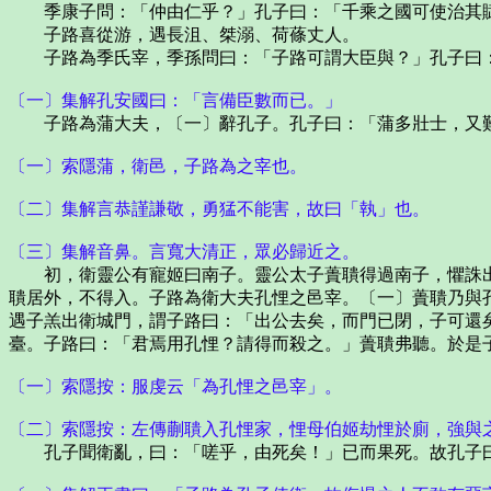
季康子問：「仲由仁乎？」孔子曰：「千乘之國可使治其
子路喜從游，遇長沮、桀溺、荷蓧丈人。
子路為季氏宰，季孫問曰：「子路可謂大臣與？」孔子曰：
〔一〕集解孔安國曰：「言備臣數而已。」
子路為蒲大夫，〔一〕辭孔子。孔子曰：「蒲多壯士，又難
〔一〕索隱蒲，衛邑，子路為之宰也。
〔二〕集解言恭謹謙敬，勇猛不能害，故曰「執」也。
〔三〕集解音鼻。言寬大清正，眾必歸近之。
初，衛靈公有寵姬曰南子。靈公太子蕢聵得過南子，懼誅出
聵居外，不得入。子路為衛大夫孔悝之邑宰。〔一〕蕢聵乃與
遇子羔出衛城門，謂子路曰：「出公去矣，而門已閉，子可還
臺。子路曰：「君焉用孔悝？請得而殺之。」蕢聵弗聽。於是
〔一〕索隱按：服虔云「為孔悝之邑宰」。
〔二〕索隱按：左傳蒯聵入孔悝家，悝母伯姬劫悝於廁，強與
孔子聞衛亂，曰：「嗟乎，由死矣！」已而果死。故孔子曰