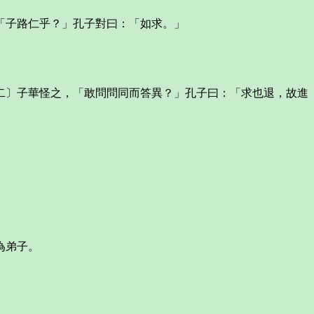
「子路仁乎？」孔子對曰：「如求。」
〕子華怪之，「敢問問同而答異？」孔子曰：「求也退，故進
為弟子。