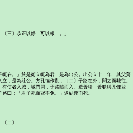
；〔三〕恭正以靜，可以報上。」
輒在。」於是衛立輒為君，是為出公。出公立十二年，其父蕢
入立，是為莊公。方孔悝作亂，〔二〕子路在外，聞之而馳往。
。有使者入城，城門開，子路隨而入。造蕢聵，蕢聵與孔悝登
子路曰：「君子死而冠不免。」遂結纓而死。
。〔二〕