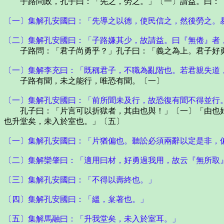
子路問政，孔子曰：「先之，勞之。」〔一〕請益。曰：
〔一〕集解孔安國曰：「先導之以德，使民信之，然後勞之。
〔二〕集解孔安國曰：「子路嫌其少，故請益。曰『無倦』者
子路問：「君子尚勇乎？」孔子曰：「義之為上。君子好勇
〔一〕集解李充曰：「既稱君子，不職為亂階也。若君親失道
子路有聞，未之能行，唯恐有聞。〔一〕
〔一〕集解孔安國曰：「前所聞未及行，故恐復有聞不得並行
孔子曰：「片言可以折獄者，其由也與！」〔一〕「由也好
也升堂矣，未入於室也。」〔五〕
〔一〕集解孔安國曰：「片猶偏也。聽訟必須兩辭以定是非，
〔二〕集解欒肇曰：「適用曰材，好勇過我用，故云『無所取
〔三〕集解孔安國曰：「不得以壽終也。」
〔四〕集解孔安國曰：「縕，枲著也。」
〔五〕集解馬融曰：「升我堂矣，未入於室耳。」