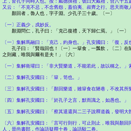
上，皆孔子同時人也。按：戴德撰禮，號曰大戴禮，合八十五
又云：「不克不忌，不念舊怨，蓋伯夷、叔齊之行。思天而敬
顏回者，魯人也，字子淵。少孔子三十歲。〔一〕
〔一〕正義少，戍妙反。
顏淵問仁，孔子曰：「克己復禮，天下歸仁焉。」〔一〕
〔一〕集解馬融曰：「克己，約身也。」孔安國曰：「復，反
孔子曰：「賢哉回也！〔一〕一簞食，一瓢飲，〔二〕在陋
之則藏，唯我與爾有是夫！」〔六〕
〔一〕集解衛瓘曰：「非大賢樂道，不能若此，故以稱之。」
〔二〕集解孔安國曰：「簞，笥也。」
〔三〕集解孔安國曰：「顏回樂道，雖簞食在陋巷，不改其所
〔四〕集解孔安國曰：「於孔子之言，默而識之，如愚也。」
〔五〕集解孔安國曰：「察其退還與二三子說釋道義，發明大
〔六〕集解孔安國曰：「言可行則行，可止則止，唯我與顏回
人，晉尚書郎，作論語疑釋十卷，論語駮二卷。