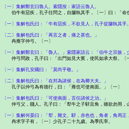
〔一〕集解鄭玄曰魯人。索隱按：家語云魯人。
伯牛有惡疾，孔子往問之，自牖執其手，〔一〕曰：「命也
〔一〕集解包氏曰：「牛有惡疾，不欲見人，孔子從牖執其手
〔二〕集解包氏曰：「再言之者，痛之甚也。」
冉雍字仲弓。〔一〕
〔一〕集解鄭玄曰：「魯人。」索隱家語云：「伯牛之宗族，
仲弓問政，孔子曰：「出門如見大賓，使民如承大祭。〔一
〔一〕集解孔安國曰：「莫尚乎敬。」
〔二〕集解包氏曰：「在邦為諸侯，在為卿大夫。」
孔子以仲弓為有德行，曰：「雍也可使南面。」〔一〕
〔一〕集解包氏曰：「可使南面，言任諸侯之治。」
仲弓父，賤人。孔子曰：「犁牛之子騂且角，雖欲勿用，山
〔一〕集解何晏曰：「犁，雜文。騂，赤色也，角者，角周正
冉求字子有，〔一〕少孔子二十九歲。為季氏宰。