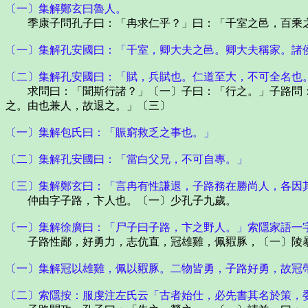
〔一〕集解鄭玄曰魯人。
季康子問孔子曰：「冉求仁乎？」曰：「千室之邑，百乘之
〔一〕集解孔安國曰：「千室，卿大夫之邑。卿大夫稱家。諸
〔二〕集解孔安國曰：「賦，兵賦也。仁道至大，不可全名也
求問曰：「聞斯行諸？」〔一〕子曰：「行之。」子路問：
之。由也兼人，故退之。」〔三〕
〔一〕集解包氏曰：「賑窮救乏之事也。」
〔二〕集解孔安國曰：「當白父兄，不可自專。」
〔三〕集解鄭玄曰：「言冉有性謙退，子路務在勝尚人，各因
仲由字子路，卞人也。〔一〕少孔子九歲。
〔一〕集解徐廣曰：「尸子曰子路，卞之野人。」索隱家語一
子路性鄙，好勇力，志伉直，冠雄雞，佩豭豚，〔一〕陵暴
〔一〕集解冠以雄雞，佩以豭豚。二物皆勇，子路好勇，故冠
〔二〕索隱按：服虔注左氏云「古者始仕，必先書其名於策，