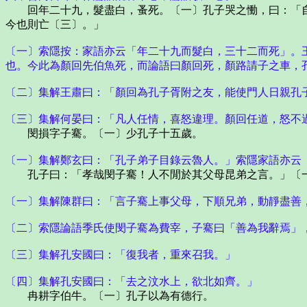
回年二十九，髮盡白，蚤死。〔一〕孔子哭之慟，曰：「自
今也則亡〔三〕。」
〔一〕索隱按：家語亦云「年二十九而髮白，三十二而死」。
也。今此為顏回先伯魚死，而論語曰顏回死，顏路請子之車，
〔二〕集解王肅曰：「顏回為孔子胥附之友，能使門人日親孔
〔三〕集解何晏曰：「凡人任情，喜怒違理。顏回任道，怒不
閔損字子騫。〔一〕少孔子十五歲。
〔一〕集解鄭玄曰：「孔子弟子目錄云魯人。」索隱家語亦云
孔子曰：「孝哉閔子騫！人不閒於其父母昆弟之言。」〔一
〔一〕集解陳群曰：「言子騫上事父母，下順兄弟，動靜盡善
〔二〕索隱論語季氏使閔子騫為費宰，子騫曰「善為我辭焉」
〔三〕集解孔安國曰：「復我者，重來召我。」
〔四〕集解孔安國曰：「去之汶水上，欲北如齊。」
冉耕字伯牛。〔一〕孔子以為有德行。