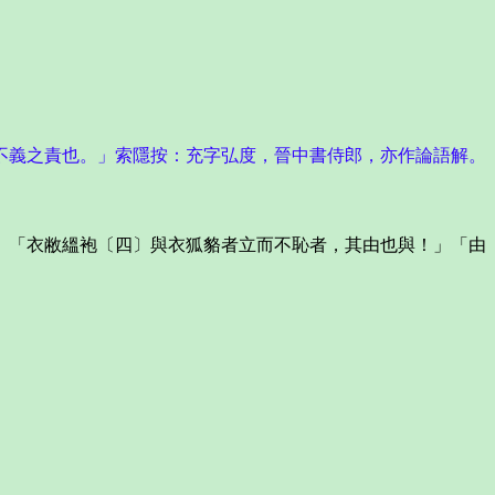
不義之責也。」索隱按：充字弘度，晉中書侍郎，亦作論語解。
「衣敝縕袍〔四〕與衣狐貉者立而不恥者，其由也與！」「由