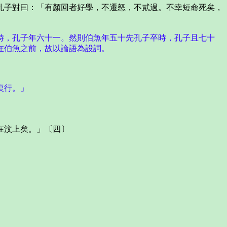
子對曰：「有顏回者好學，不遷怒，不貳過。不幸短命死矣，
時，孔子年六十一。然則伯魚年五十先孔子卒時，孔子且七十
在伯魚之前，故以論語為設詞。
復行。」
在汶上矣。」〔四〕