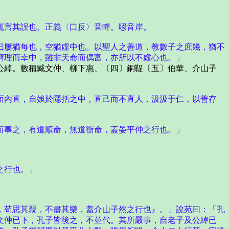
輒言其誤也。正義〈口反〉音畔。喭音岸。
曰屢猶每也，空猶虛中也。以聖人之善道，教數子之庶幾，猶不
窮理而幸中，雖非天命而偶富，亦所以不虛心也。」
綽。數稱臧文仲、柳下惠、〔四〕銅鞮〔五〕伯華、介山子
而內直，自娛於隱括之中，直己而不直人，汲汲于仁，以善存
而事之，有道順命，無道衡命，蓋晏平仲之行也。」
之行也。」
，苟思其親，不盡其樂，蓋介山子然之行也』。」說苑曰：「孔
文仲已下，孔子皆後之，不並代。其所嚴事，自老子及公綽已