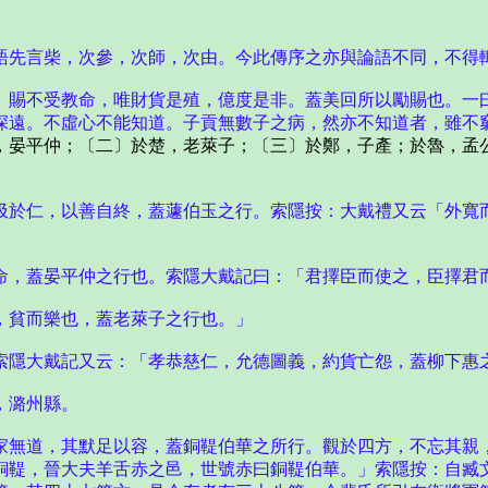
語先言柴，次參，次師，次由。今此傳序之亦與論語不同，不得
。賜不受教命，唯財貨是殖，億度是非。蓋美回所以勵賜也。一
深遠。不虛心不能知道。子貢無數子之病，然亦不知道者，雖不
晏平仲；〔二〕於楚，老萊子；〔三〕於鄭，子產；於魯，孟公
汲於仁，以善自終，蓋蘧伯玉之行。索隱按：大戴禮又云「外寬
命，蓋晏平仲之行也。索隱大戴記曰：「君擇臣而使之，臣擇君
，貧而樂也，蓋老萊子之行也。」
索隱大戴記又云：「孝恭慈仁，允德圖義，約貨亡怨，蓋柳下惠
，潞州縣。
家無道，其默足以容，蓋銅鞮伯華之所行。觀於四方，不忘其親
銅鞮，晉大夫羊舌赤之邑，世號赤曰銅鞮伯華。」索隱按：自臧