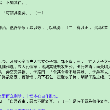
賦，不知其仁。」
「可謂具臣矣。」〔一〕
治。然吾語汝：恭以敬，可以執勇；〔二〕寬以正，可以比眾
奔。及靈公卒而夫人欲立公子郢。郢不肯，曰：「亡人太子之子
孔悝作亂，謀入孔悝家，遂與其徒襲攻出公。出公奔魯，而蕢聵
矣，毋空受其禍。」子路曰：「食其食者不避其難。」子羔卒去
子路欲燔臺，蕢聵懼，乃下石乞、壺黶攻子路，擊斷子路之纓。
之盟而立蒯聵，非悝本心自作亂也。
：「自吾得由，惡言不聞於耳。」〔一〕是時子貢為魯使於齊