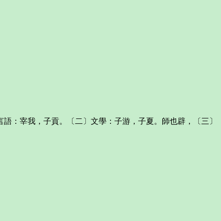
語：宰我，子貢。〔二〕文學：子游，子夏。師也辟，〔三〕