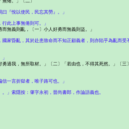
「無倦。」〔二〕
易曰『悅以使民，民忘其勞』。」
，行此上事無倦則可。」
而無義則亂，〔一〕小人好勇而無義則盜。」
，國家昏亂，其於赴患致命而不知正顧義者，則亦陷乎為亂而受
。」
勇過我，無所取材。」〔二〕「若由也，不得其死然。」〔三〕
偏信一言折獄者，唯子路可也。」
』。」索隱按：肇字永初，晉尚書郎，作論語義也。