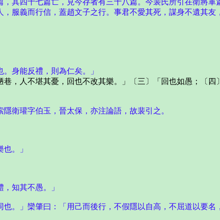
篇，其四十七篇亡，見今存者有三十八篇。今裴氏所引在衛將軍
人，服義而行信，蓋趙文子之行。事君不愛其死，謀身不遺其友
也。身能反禮，則為仁矣。」
巷，人不堪其憂，回也不改其樂。」〔三〕「回也如愚；〔四〕
索隱衛瓘字伯玉，晉太保，亦注論語，故裴引之。
樂也。」
體，知其不愚。」
同也。」欒肇曰：「用己而後行，不假隱以自高，不屈道以要名