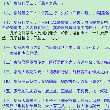
〔五〕集解何晏曰：「愚直之愚。」
〔六〕集解鄭玄曰：「子路之行，失於〈口反〉喭。」索隱論
〔七〕集解何晏曰：「言回庶幾於聖道，雖數空匱而樂在其中
至於知道者，各內有此害也。其於庶幾每能虛中者唯回，懷道
孔子之所嚴事：於周則老子；於衛，蘧伯玉；〔一〕於齊，
然，孔子皆後之，不並世。〔六〕
〔一〕集解外寬而內直，自設於隱括之中，直己而不直人，汲
亡，蓋蘧伯玉之行也」。
〔二〕集解君擇臣而使之，臣擇君而事之，有道順命，無道衡
〔三〕索隱大戴記又云：「德恭而行信，終日言不在悔尤之內
〔四〕集解孝恭慈仁，允德圖義，約貨去怨，蓋柳下惠之行。
〔五〕索隱地理志縣名，屬上黨。正義鞮，丁奚反。按：銅鞮
〔六〕集解大戴禮曰：「孔子云『國家有道，其言足以興，國
子歎曰『銅鞮伯華無死，天下有定矣』。」晉太康地記云：「