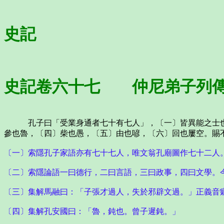
史記
史記卷六十七 仲尼弟子列
孔子曰「受業身通者七十有七人」，〔一〕皆異能之士也。
參也魯，〔四〕柴也愚，〔五〕由也喭，〔六〕回也屢空。賜
〔一〕索隱孔子家語亦有七十七人，唯文翁孔廟圖作七十二人
〔二〕索隱論語一曰德行，二曰言語，三曰政事，四曰文學。
〔三〕集解馬融曰：「子張才過人，失於邪辟文過。」正義音
〔四〕集解孔安國曰：「魯，鈍也。曾子遲鈍。」