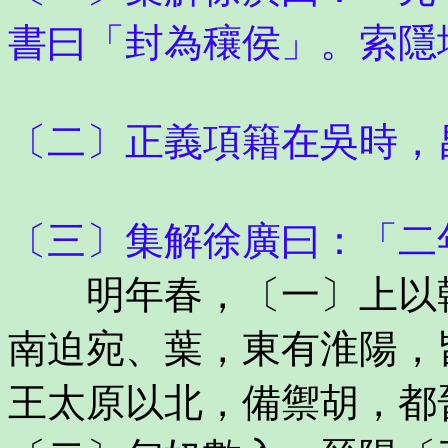
書曰「封為穰侯」。索隱
〔二〕正義項籍在吳時，
〔三〕集解徐廣曰：「二
明年春，〔一〕上以韓
南迫宛、葉，東有淮陽，
王太原以北，備禦胡，都