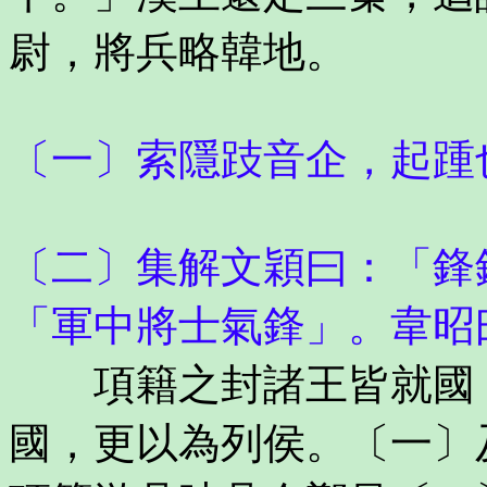
尉，將兵略韓地。
〔一〕索隱跂音企，起踵
〔二〕集解文穎曰：「鋒
「軍中將士氣鋒」。韋昭
項籍之封諸王皆就國，
國，更以為列侯。〔一〕