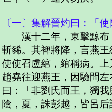
〔一〕集解晉灼曰：「使
漢十二年，東擊黥布，
斬豨。其裨將降，言燕王
使使召盧綰，綰稱病。上
趙堯往迎燕王，因驗問左
曰：「非劉氏而王，獨我
陰，夏，誅彭越，皆呂后