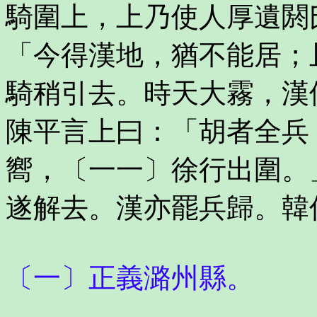
騎圍上，上乃使人厚遺閼
「今得漢地，猶不能居；
騎稍引去。時天大霧，漢
陳平言上曰：「胡者全兵
嚮，〔一一〕徐行出圍。
遂解去。漢亦罷兵歸。韓
〔一〕正義潞州縣。