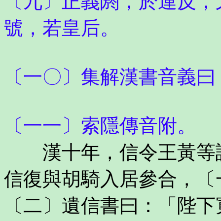
〔九〕正義閼，於連反，
號，若皇后。
〔一〇〕集解漢書音義曰
〔一一〕索隱傳音附。
漢十年，信令王黃等說
信復與胡騎入居參合，〔
〔二〕遺信書曰：「陛下