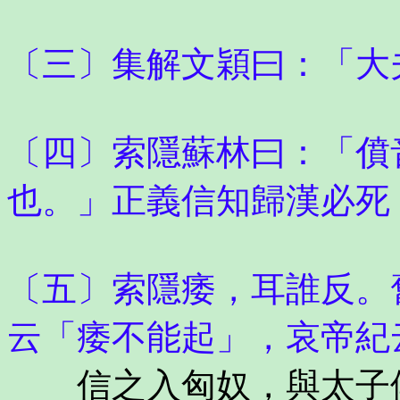
〔三〕集解文穎曰：「大
〔四〕索隱蘇林曰：「僨
也。」正義信知歸漢必死
〔五〕索隱痿，耳誰反。
云「痿不能起」，哀帝紀
信之入匈奴，與太子俱