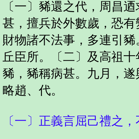
〔一〕豨還之代，周昌迺
甚，擅兵於外數歲，恐有
財物諸不法事，多連引豨
丘臣所。〔二〕及高祖十
豨，豨稱病甚。九月，遂
略趙、代。
〔一〕正義言屈己禮之，