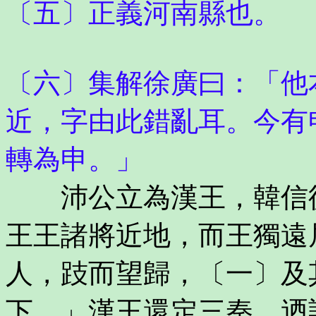
〔五〕正義河南縣也。
〔六〕集解徐廣曰：「他
近，字由此錯亂耳。今有
轉為申。」
沛公立為漢王，韓信從
王王諸將近地，而王獨遠
人，跂而望歸，〔一〕及
下。」漢王還定三秦，迺