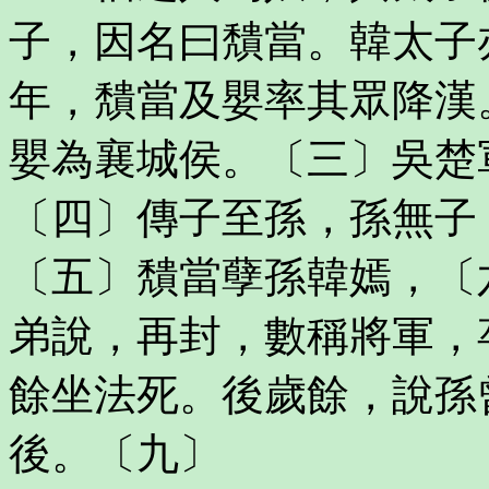
子，因名曰穨當。韓太子
年，穨當及嬰率其眾降漢
嬰為襄城侯。〔三〕吳楚
〔四〕傳子至孫，孫無子
〔五〕穨當孽孫韓嫣，〔
弟說，再封，數稱將軍，
餘坐法死。後歲餘，說孫
後。〔九〕