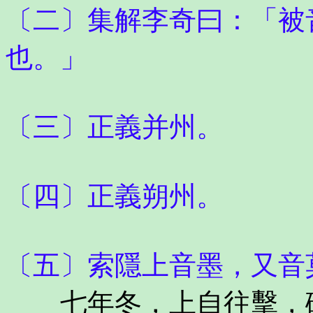
〔二〕集解李奇曰：「被
也。」
〔三〕正義并州。
〔四〕正義朔州。
〔五〕索隱上音墨，又音
七年冬，上自往擊，破