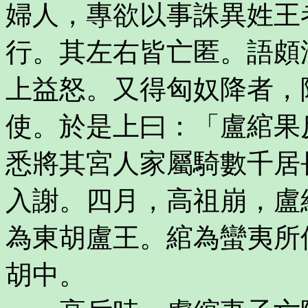
婦人，專欲以事誅異姓王
行。其左右皆亡匿。語頗
上益怒。又得匈奴降者，
使。於是上曰：「盧綰果
悉將其宮人家屬騎數千居
入謝。四月，高祖崩，盧
為東胡盧王。綰為蠻夷所
胡中。