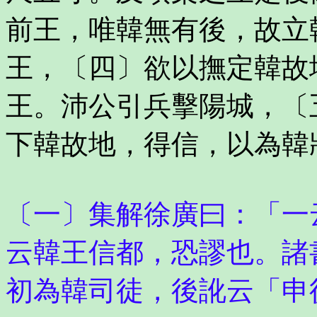
前王，唯韓無有後，故立
王，〔四〕欲以撫定韓故
王。沛公引兵擊陽城，〔
下韓故地，得信，以為韓
〔一〕集解徐廣曰：「一
云韓王信都，恐謬也。諸
初為韓司徒，後訛云「申