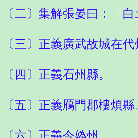
〔二〕集解張晏曰：「白
〔三〕正義廣武故城在代
〔四〕正義石州縣。
〔五〕正義鴈門郡樓煩縣
〔六〕正義今媯州。