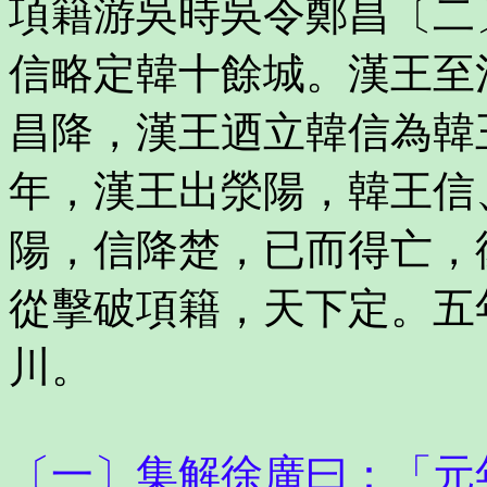
項籍游吳時吳令鄭昌〔二
信略定韓十餘城。漢王至
昌降，漢王迺立韓信為韓
年，漢王出滎陽，韓王信
陽，信降楚，已而得亡，
從擊破項籍，天下定。五
川。
〔一〕集解徐廣曰：「元