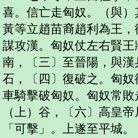
喜。信亡走匈奴。（與）
黃等立趙苗裔趙利為王，
謀攻漢。匈奴仗左右賢王
南，〔三〕至晉陽，與漢
石，〔四〕復破之。匈奴
車騎擊破匈奴。匈奴常敗
（上）谷，〔六〕高皇帝
「可擊」。上遂至平城。