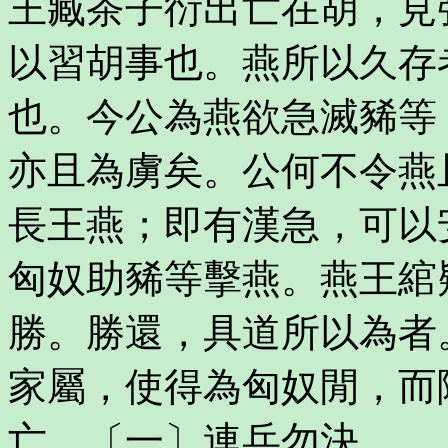
王臧茶子衍出亡在胡，見
以習胡事也。燕所以久存
也。今公為燕欲急滅豨等
亦且為虜矣。公何不令燕
長王燕；即有漢急，可以
匈奴助豨等擊燕。燕王綰
勝。勝還，具道所以為者
家屬，使得為匈奴閒，而
亡，〔一〕連兵勿決。