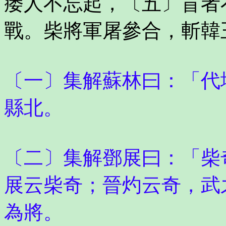
痿人不忘起，〔五〕盲者
戰。柴將軍屠參合，斬韓
〔一〕集解蘇林曰：「代
縣北。
〔二〕集解鄧展曰：「柴
展云柴奇；晉灼云奇，武
為將。