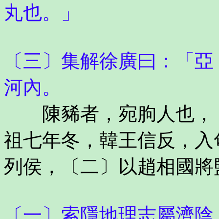
丸也。」
〔三〕集解徐廣曰：「亞
河內。
陳豨者，宛朐人也，〔
祖七年冬，韓王信反，入
列侯，〔二〕以趙相國將
〔一〕索隱地理志屬濟陰