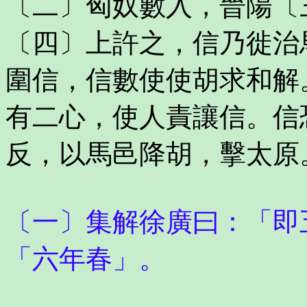
〔二〕匈奴數入，晉陽〔
〔四〕上許之，信乃徙治
圍信，信數使使胡求和解
有二心，使人責讓信。信
反，以馬邑降胡，擊太原
〔一〕集解徐廣曰：「即
「六年春」。