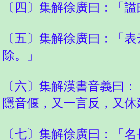
〔四〕集解徐廣曰：「謚
〔五〕集解徐廣曰：「表
除。」
〔六〕集解漢書音義曰：
隱音偃，又一言反，又休
〔七〕集解徐廣曰：「名