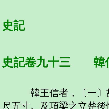
史記
史記卷九十三 韓
韓王信者，〔一〕故
尺五寸。及項梁之立楚後