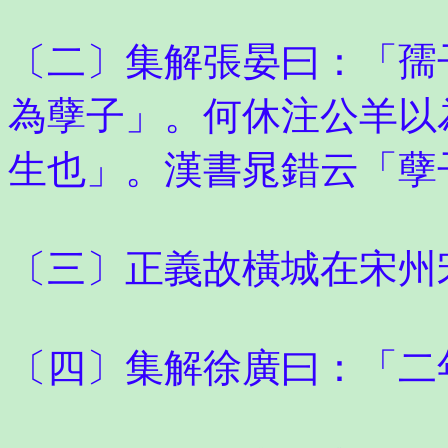
〔二〕集解張晏曰：「孺
為孽子」。何休注公羊以
生也」。漢書晁錯云「孽
〔三〕正義故橫城在宋州
〔四〕集解徐廣曰：「二