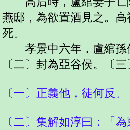
高后時，盧綰妻子亡降
燕邸，為欲置酒見之。高
死。
孝景中六年，盧綰孫他
〔二〕封為亞谷侯。〔三
〔一〕正義他，徒何反。
〔二〕集解如淳曰：「為