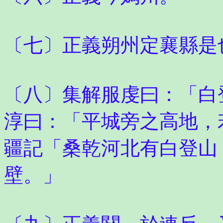
〔七〕正義朔州定襄縣是
〔八〕集解服虔曰：「白
淳曰：「平城旁之高地，
疆記「桑乾河北有白登山
壁。」