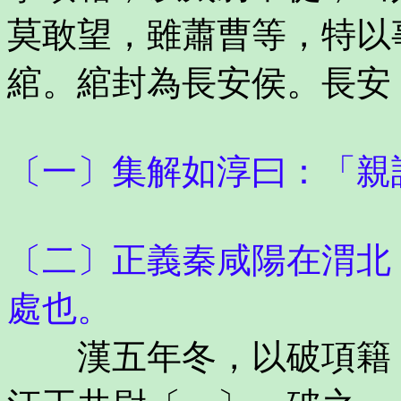
莫敢望，雖蕭曹等，特以
綰。綰封為長安侯。長安
〔一〕集解如淳曰：「親
〔二〕正義秦咸陽在渭北
處也。
漢五年冬，以破項籍，