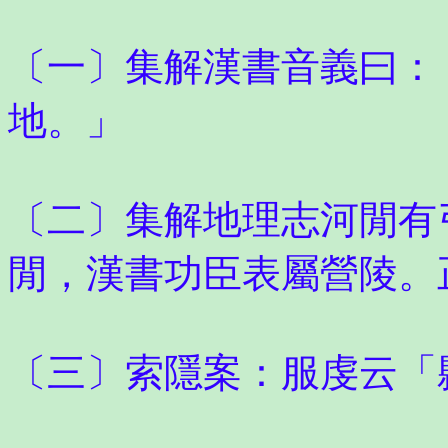
〔一〕集解漢書音義曰：
地。」
〔二〕集解地理志河閒有
閒，漢書功臣表屬營陵。
〔三〕索隱案：服虔云「