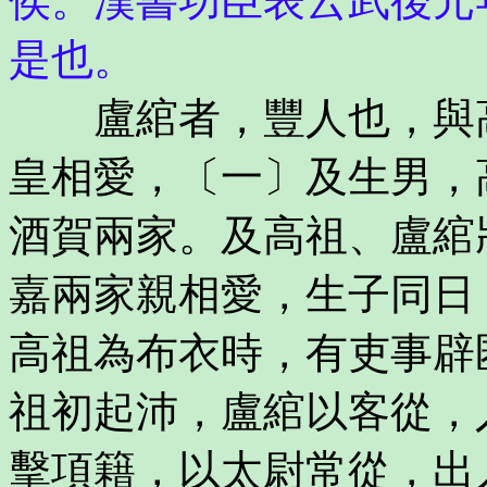
侯。漢書功臣表云武後元
是也。
盧綰者，豐人也，與高
皇相愛，〔一〕及生男，
酒賀兩家。及高祖、盧綰
嘉兩家親相愛，生子同日
高祖為布衣時，有吏事辟
祖初起沛，盧綰以客從，
擊項籍，以太尉常從，出