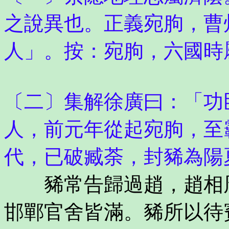
之說異也。正義宛朐，曹
人」。按：宛朐，六國時
〔二〕集解徐廣曰：「功
人，前元年從起宛朐，至
代，已破臧荼，封豨為陽
豨常告歸過趙，趙相周
邯鄲官舍皆滿。豨所以待