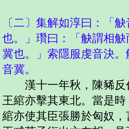
〔二〕集解如淳曰：「觖
也。」瓚曰：「觖謂相觖
冀也。」索隱服虔音決。
音冀。
漢十一年秋，陳豨反代
王綰亦擊其東北。當是時
綰亦使其臣張勝於匈奴，