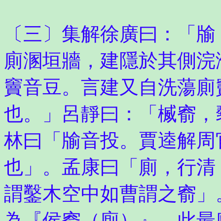
〔三〕集解徐廣曰：「牏
廁溷垣牆，建隱於其側浣
竇音豆。言建又自洗蕩廁
也。」呂靜曰：「楲窬，
林曰「牏音投。賈逵解周
也」。孟康曰「廁，行清
謂鑿木空中如曹謂之窬」
為『侯窬（廁）』，此最