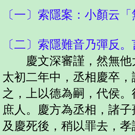
〔一〕索隱案：小顏云「
〔二〕索隱難音乃彈反。
慶文深審謹，然無他大
太初二年中，丞相慶卒，
之，上以德為嗣，代侯。
庶人。慶方為丞相，諸子
及慶死後，稍以罪去，孝