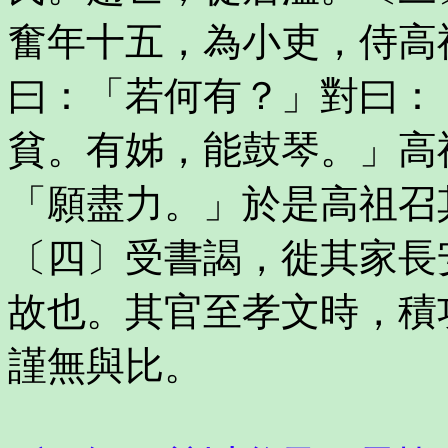
奮年十五，為小吏，侍高
曰：「若何有？」對曰：
貧。有姊，能鼓琴。」高
「願盡力。」於是高祖召
〔四〕受書謁，徙其家長
故也。其官至孝文時，積
謹無與比。