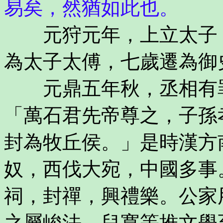
易矣，然猶如此也。
元狩元年，上立太子，
為太子太傅，七歲遷為御
元鼎五年秋，丞相有罪
「萬石君先帝尊之，子孫
封為牧丘侯。」是時漢方
奴，西伐大宛，中國多事
祠，封禪，興禮樂。公家
之屬峻法，兒寬等推文學