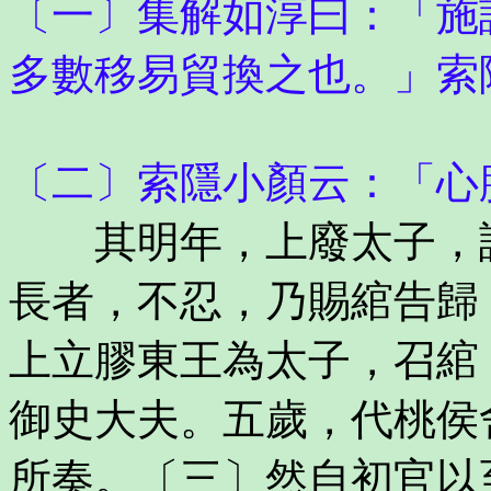
〔一〕集解如淳曰：「施
多數移易貿換之也。」索
〔二〕索隱小顏云：「心
其明年，上廢太子，誅
長者，不忍，乃賜綰告歸
上立膠東王為太子，召綰
御史大夫。五歲，代桃侯
所奏。〔三〕然自初官以