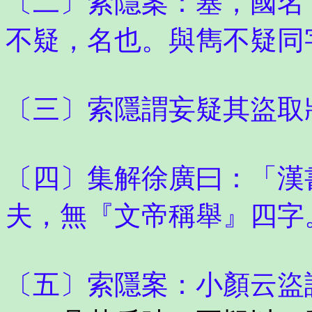
〔二〕索隱案：塞，國名
不疑，名也。與雋不疑同
〔三〕索隱謂妄疑其盜取
〔四〕集解徐廣曰：「漢
夫，無『文帝稱舉』四字
〔五〕索隱案：小顏云盜