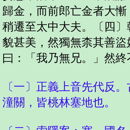
歸金，而前郎亡金者大慚
稍遷至太中大夫。〔四〕
貌甚美，然獨無柰其善盜
曰：「我乃無兄。」然終
〔一〕正義上音先代反。
潼關，皆桃林塞地也。