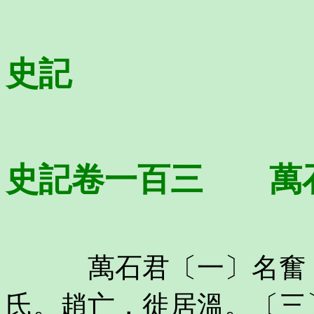
史記
史記卷一百三 萬
萬石君〔一〕名奮，
氏。趙亡，徙居溫。〔三