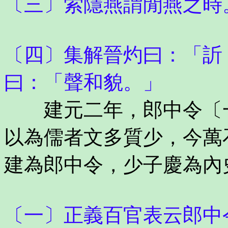
〔三〕索隱燕謂閒燕之時
〔四〕集解晉灼曰：「訢
曰：「聲和貌。」
建元二年，郎中令〔一
以為儒者文多質少，今萬
建為郎中令，少子慶為內
〔一〕正義百官表云郎中