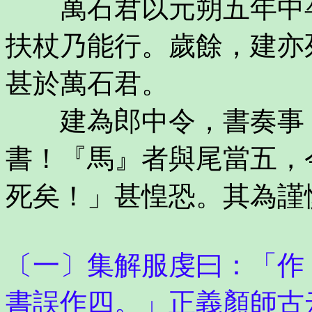
萬石君以元朔五年中卒
扶杖乃能行。歲餘，建亦
甚於萬石君。
建為郎中令，書奏事，
書！『馬』者與尾當五，
死矣！」甚惶恐。其為謹
〔一〕集解服虔曰：「作
書誤作四。」正義顏師古