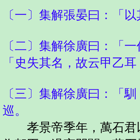
〔一〕集解張晏曰：「以
〔二〕集解徐廣曰：「一
「史失其名，故云甲乙耳
〔三〕集解徐廣曰：「馴
巡。
孝景帝季年，萬石君以