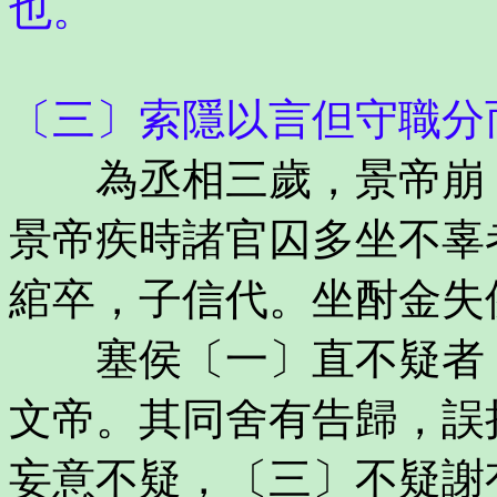
也。
〔三〕索隱以言但守職分
為丞相三歲，景帝崩，
景帝疾時諸官囚多坐不辜
綰卒，子信代。坐酎金失
塞侯〔一〕直不疑者，
文帝。其同舍有告歸，誤
妄意不疑，〔三〕不疑謝