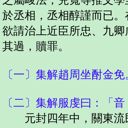
於丞相，丞相醇謹而已。
欲請治上近臣所忠、九卿
其過，贖罪。
〔一〕集解趙周坐酎金免
〔二〕集解服虔曰：「音
元封四年中，關東流民