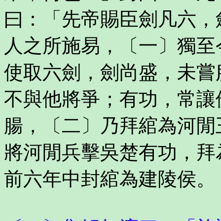
曰：「先帝賜臣劍凡六，
人之所施易，〔一〕獨至
使取六劍，劍尚盛，未嘗
不與他將爭；有功，常讓
腸，〔二〕乃拜綰為河閒
將河閒兵擊吳楚有功，拜
前六年中封綰為建陵侯。