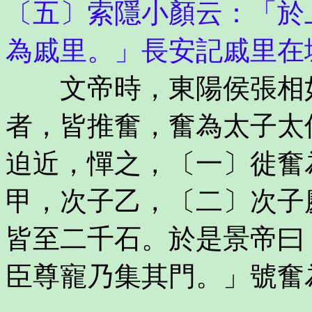
〔五〕索隱小顏云：「於
為戚里。」長安記戚里在
文帝時，東陽侯張相如
者，皆推奮，奮為太子太
迫近，憚之，〔一〕徙奮
甲，次子乙，〔二〕次子
皆至二千石。於是景帝曰
臣尊寵乃集其門。」號奮