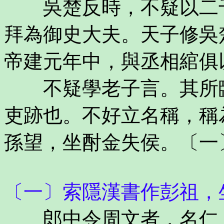
吳楚反時，不疑以二千
拜為御史大夫。天子修吳
帝建元年中，與丞相綰俱
不疑學老子言。其所臨
吏跡也。不好立名稱，稱
孫望，坐酎金失侯。〔一
〔一〕索隱漢書作彭祖，
郎中令周文者，名仁，