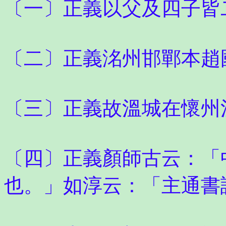
〔一〕正義以父及四子皆
〔二〕正義洺州邯鄲本趙
〔三〕正義故溫城在懷州
〔四〕正義顏師古云：「
也。」如淳云：「主通書