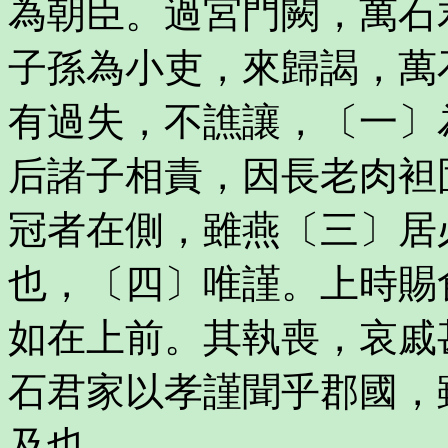
為朝臣。過宮門闕，萬石
子孫為小吏，來歸謁，萬
有過失，不譙讓，〔一〕
后諸子相責，因長老肉袒
冠者在側，雖燕〔三〕居
也，〔四〕唯謹。上時賜
如在上前。其執喪，哀戚
石君家以孝謹聞乎郡國，
及也。