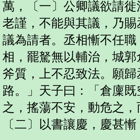
萬，〔一〕公卿議欲請徙
老謹，不能與其議，乃賜
議為請者。丞相慚不任職
相，罷駑無以輔治，城郭
斧質，上不忍致法。願歸
路。」天子曰：「倉廩既
之，搖蕩不安，動危之，
〔二〕以書讓慶，慶甚慚