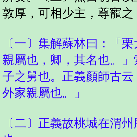
敦厚，可相少主，尊寵之
〔一〕集解蘇林曰：「栗
親屬也，卿，其名也。」
子之舅也。正義顏師古云
外家親屬也。」
〔二〕正義故桃城在渭州