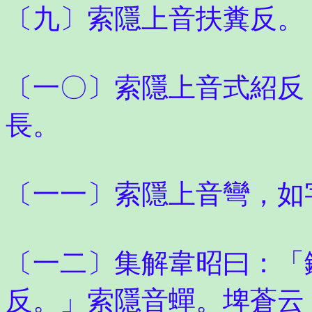
〔九〕索隱上音扶糞反。
〔一〇〕索隱上音式紹反
長。
〔一一〕索隱上音彎，如
〔一二〕集解韋昭曰：「
反。」索隱音蟬。埤蒼云