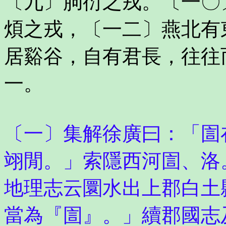
〔九〕朐衍之戎。〔一〇
煩之戎，〔一二〕燕北有
居谿谷，自有君長，往往
一。
〔一〕集解徐廣曰：「圁
翊閒。」索隱西河圁、洛
地理志云圜水出上郡白土
當為『圁』。」續郡國志