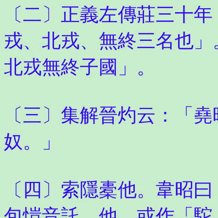
〔二〕正義左傳莊三十年
戎、北戎、無終三名也」
北戎無終子國」。
〔三〕集解晉灼云：「堯
奴。」
〔四〕索隱橐他。韋昭曰
包愷音託。他，或作「駝