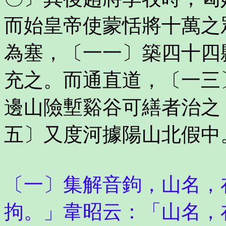
而始皇帝使蒙恬將十萬之
為塞，〔一一〕築四十四
充之。而通直道，〔一三
邊山險塹谿谷可繕者治之
五〕又度河據陽山北假中
〔一〕集解音鉤，山名，
拘。」韋昭云：「山名，