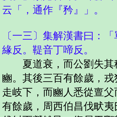
云「，通作『矜』」。
〔一三〕集解漢書曰：「
緣反。鞮音丁啼反。
夏道衰，而公劉失其稷
豳。其後三百有餘歲，戎
走岐下，而豳人悉從亶父
有餘歲，周西伯昌伐畎夷