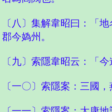
〔八〕集解韋昭曰：「地
郡今媯州。
〔九〕索隱韋昭云：「今
〔一〇〕索隱案：三國，
〔一一〕索隱案：太康地