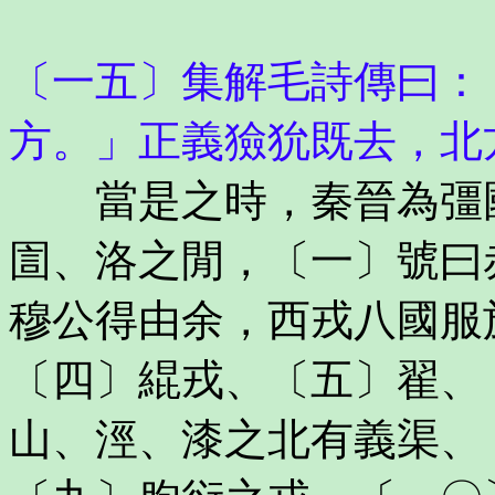
〔一五〕集解毛詩傳曰：
方。」正義獫狁既去，北
當是之時，秦晉為彊國
圁、洛之閒，〔一〕號曰
穆公得由余，西戎八國服
〔四〕緄戎、〔五〕翟、
山、涇、漆之北有義渠、