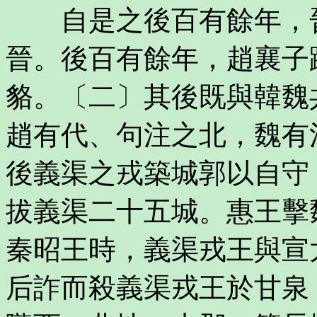
自是之後百有餘年，晉
晉。後百有餘年，趙襄子
貉。〔二〕其後既與韓魏
趙有代、句注之北，魏有
後義渠之戎築城郭以自守
拔義渠二十五城。惠王擊
秦昭王時，義渠戎王與宣
后詐而殺義渠戎王於甘泉