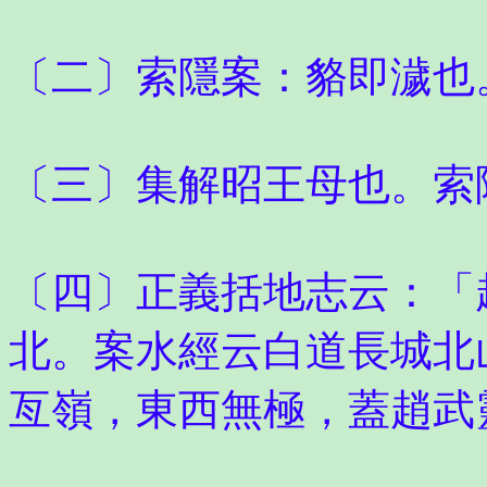
〔二〕索隱案：貉即濊也
〔三〕集解昭王母也。索
〔四〕正義括地志云：「
北。案水經云白道長城北
亙嶺，東西無極，蓋趙武