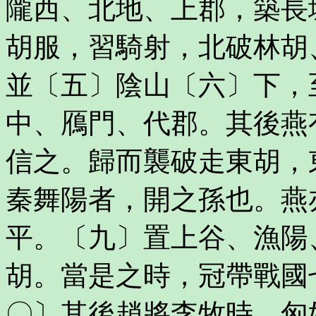
隴西、北地、上郡，築長
胡服，習騎射，北破林胡
並〔五〕陰山〔六〕下，
中、鴈門、代郡。其後燕
信之。歸而襲破走東胡，
秦舞陽者，開之孫也。燕
平。〔九〕置上谷、漁陽
胡。當是之時，冠帶戰國
〇〕其後趙將李牧時，匈