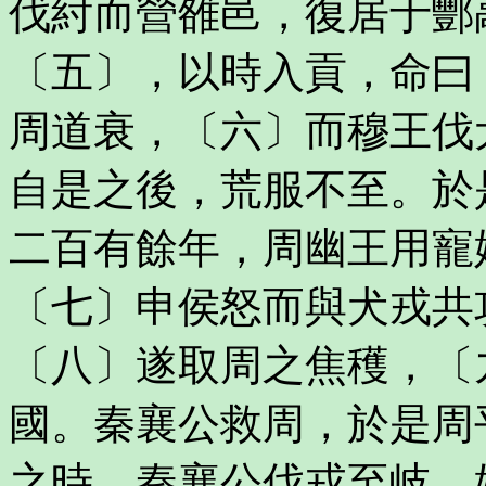
伐紂而營雒邑，復居于酆
〔五〕，以時入貢，命曰
周道衰，〔六〕而穆王伐
自是之後，荒服不至。於
二百有餘年，周幽王用寵
〔七〕申侯怒而與犬戎共
〔八〕遂取周之焦穫，〔
國。秦襄公救周，於是周
之時，秦襄公伐戎至岐，