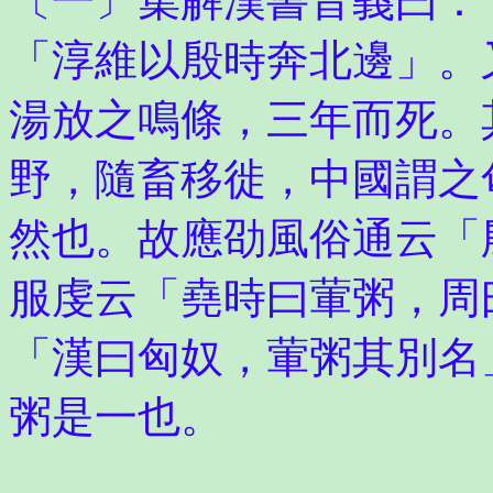
〔一〕集解漢書音義曰：
「淳維以殷時奔北邊」。
湯放之鳴條，三年而死。
野，隨畜移徙，中國謂之
然也。故應劭風俗通云「
服虔云「堯時曰葷粥，周
「漢曰匈奴，葷粥其別名
粥是一也。