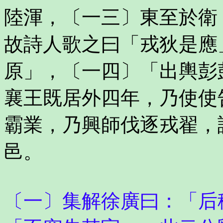
陸渾，〔一三〕東至於衛
故詩人歌之曰「戎狄是應
原」，〔一四〕「出輿彭
襄王既居外四年，乃使使
霸業，乃興師伐逐戎翟，
邑。
〔一〕集解徐廣曰：「后