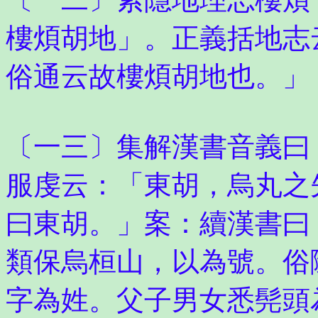
樓煩胡地」。正義括地志
俗通云故樓煩胡地也。」
〔一三〕集解漢書音義曰
服虔云：「東胡，烏丸之
曰東胡。」案：續漢書曰
類保烏桓山，以為號。俗
字為姓。父子男女悉髡頭