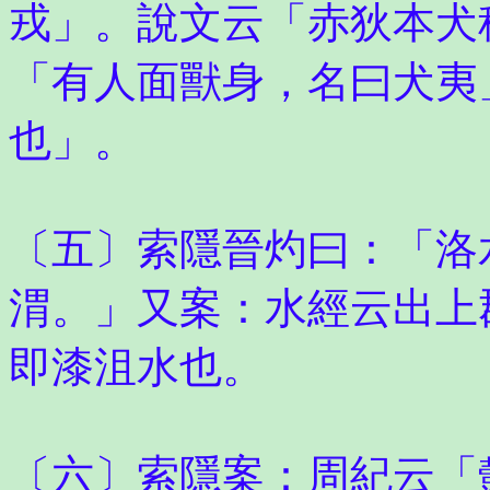
戎」。說文云「赤狄本犬
「有人面獸身，名曰犬夷
也」。
〔五〕索隱晉灼曰：「洛
渭。」又案：水經云出上
即漆沮水也。
〔六〕索隱案：周紀云「