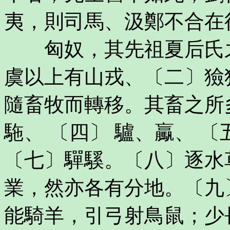
夷，則司馬、汲鄭不合在
匈奴，其先祖夏后氏之
虞以上有山戎、〔二〕獫
隨畜牧而轉移。其畜之所
駞、 〔四〕 驢、驘、 
〔七〕驒騱。〔八〕逐水
業，然亦各有分地。〔九
能騎羊，引弓射鳥鼠；少