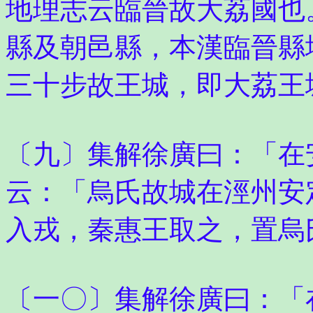
地理志云臨晉故大荔國也
縣及朝邑縣，本漢臨晉縣
三十步故王城，即大荔王
〔九〕集解徐廣曰：「在
云：「烏氏故城在涇州安
入戎，秦惠王取之，置烏
〔一〇〕集解徐廣曰：「