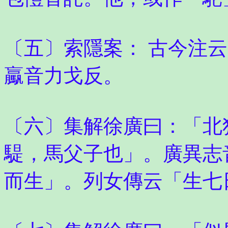
〔五〕索隱案： 古今注
驘音力戈反。
〔六〕集解徐廣曰：「北
騠，馬父子也」。廣異志
而生」。列女傳云「生七