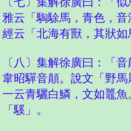
〔七〕集解徐廣曰：「似
雅云「騊駼馬，青色，音
經云「北海有獸，其狀如
〔八〕集解徐廣曰：「音
韋昭驒音顛。說文「野馬
一云青驪白鱗，文如鼉魚
「騱」。