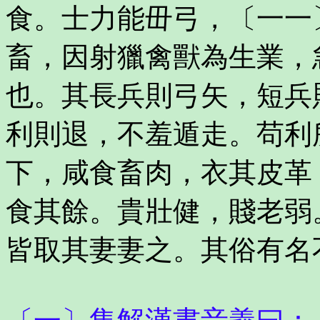
食。士力能毌弓，〔一一
畜，因射獵禽獸為生業，
也。其長兵則弓矢，短兵
利則退，不羞遁走。苟利
下，咸食畜肉，衣其皮革
食其餘。貴壯健，賤老弱
皆取其妻妻之。其俗有名