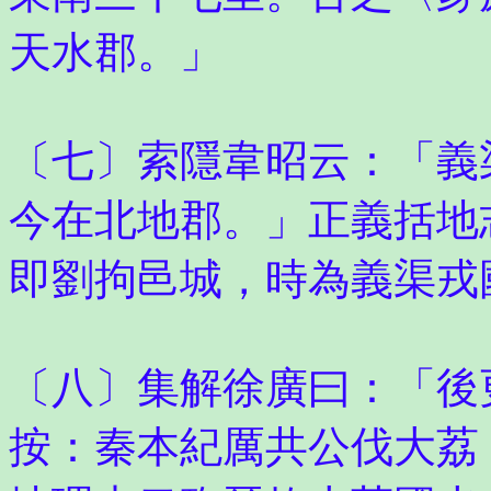
天水郡。」
〔七〕索隱韋昭云：「義
今在北地郡。」正義括地
即劉拘邑城，時為義渠戎
〔八〕集解徐廣曰：「後
按：秦本紀厲共公伐大荔