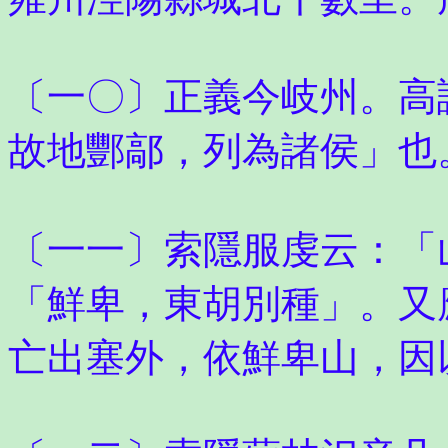
〔一〇〕正義今岐州。高
故地酆鄗，列為諸侯」也
〔一一〕索隱服虔云：「
「鮮卑，東胡別種」。又
亡出塞外，依鮮卑山，因