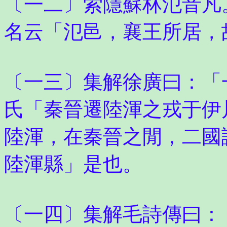
〔一二〕索隱蘇林氾音凡
名云「氾邑，襄王所居，
〔一三〕集解徐廣曰：「
氏「秦晉遷陸渾之戎于伊
陸渾，在秦晉之閒，二國
陸渾縣」是也。
〔一四〕集解毛詩傳曰：