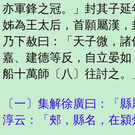
亦軍鋒之冠。」封其子延
姊為王太后，首願屬漢，
乃下赦曰：「天子微，諸
嘉、建德等反，自立晏如
船十萬師〔八〕往討之。
〔一〕集解徐廣曰：「縣
淳云：「郟，縣名，在潁