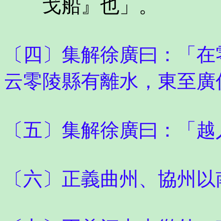
戈船』也」。
〔四〕集解徐廣曰：「在
云零陵縣有離水，東至廣
〔五〕集解徐廣曰：「越
〔六〕正義曲州、協州以