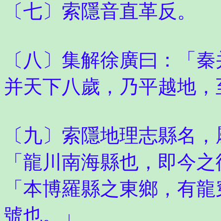
〔七〕索隱音直革反。
〔八〕集解徐廣曰：「秦
并天下八歲，乃平越地，
〔九〕索隱地理志縣名，
「龍川南海縣也，即今之
「本博羅縣之東鄉，有龍
號也。」