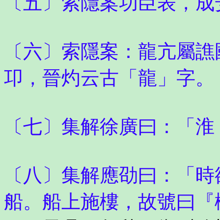
〔五〕索隱案功臣表，成
〔六〕索隱案：龍亢屬譙
卭，晉灼云古「龍」字。
〔七〕集解徐廣曰：「淮
〔八〕集解應劭曰：「時
船。船上施樓，故號曰『