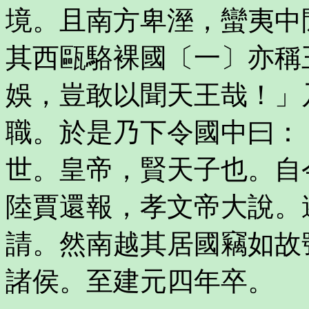
境。且南方卑溼，蠻夷中
其西甌駱裸國〔一〕亦稱
娛，豈敢以聞天王哉！」
職。於是乃下令國中曰：
世。皇帝，賢天子也。自
陸賈還報，孝文帝大說。
請。然南越其居國竊如故
諸侯。至建元四年卒。