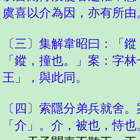
虞喜以介為因，亦有所由
〔三〕集解韋昭曰：「鏦
「鏦，撞也。」案：字林
王」，與此同。
〔四〕索隱分弟兵就舍。
「介」。介，被也，恃也