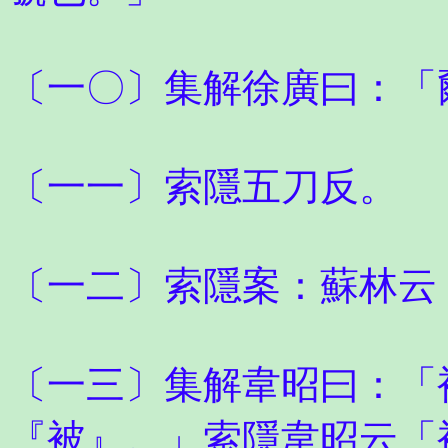
〔一〇〕集解徐廣曰：「
〔一一〕索隱五刀反。
〔一二〕索隱案：蘇林云
〔一三〕集解韋昭曰：「
『被』。」索隱韋昭云「