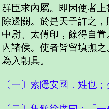
群臣求內屬。即因使者上
除邊關。於是天子許之，
中尉、太傅印，餘得自置
內諸侯。使者皆留填撫之
為入朝具。
〔一〕索隱安國，姓也；
〔二〕集解徐廣曰：「一