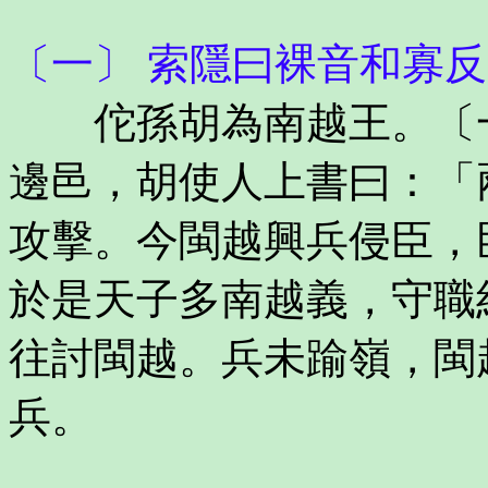
〔一〕 索隱曰裸音和寡
佗孫胡為南越王。〔一
邊邑，胡使人上書曰：「
攻擊。今閩越興兵侵臣，
於是天子多南越義，守職
往討閩越。兵未踰嶺，閩
兵。