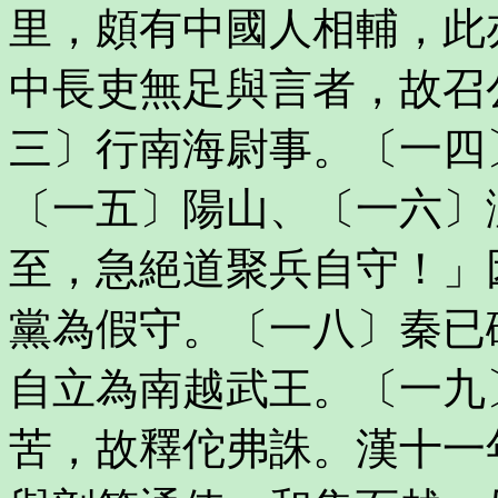
里，頗有中國人相輔，此
中長吏無足與言者，故召
三〕行南海尉事。〔一四
〔一五〕陽山、〔一六〕
至，急絕道聚兵自守！」
黨為假守。〔一八〕秦已
自立為南越武王。〔一九
苦，故釋佗弗誅。漢十一