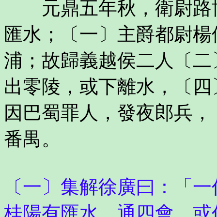
元鼎五年秋，衛尉路博
匯水；〔一〕主爵都尉楊
浦；故歸義越侯二人〔二
出零陵，或下離水，〔四
因巴蜀罪人，發夜郎兵，
番禺。
〔一〕集解徐廣曰：「一
桂陽有匯水，通四會。或