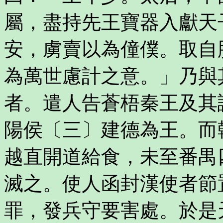
屬，盡持先王寶器入獻天
安，虜賣以為僮僕。取自
為萬世慮計之意。」乃與
者。遣人告蒼梧秦王及其
陽侯〔三〕建德為王。而
越直開道給食，未至番禺
滅之。使人函封漢使者節
罪，發兵守要害處。於是