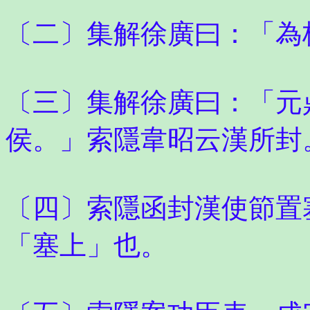
〔二〕集解徐廣曰：「為
〔三〕集解徐廣曰：「元
侯。」索隱韋昭云漢所封
〔四〕索隱函封漢使節置
「塞上」也。