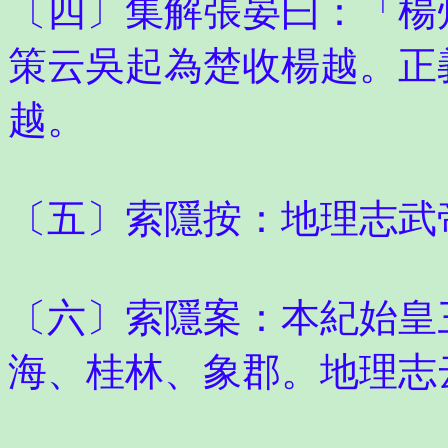
〔四〕集解張晏曰：「楊
策云吳起為楚收楊越。正
越。
〔五〕索隱按：地理志武
〔六〕索隱案：本紀始皇
海、桂林、象郡。地理志