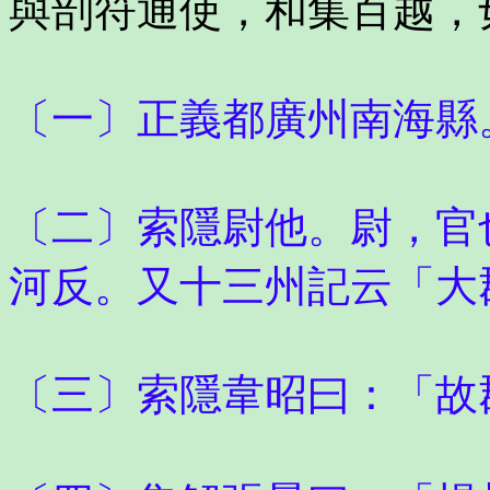
與剖符通使，和集百越，
〔一〕正義都廣州南海縣
〔二〕索隱尉他。尉，官
河反。又十三州記云「大
〔三〕索隱韋昭曰：「故