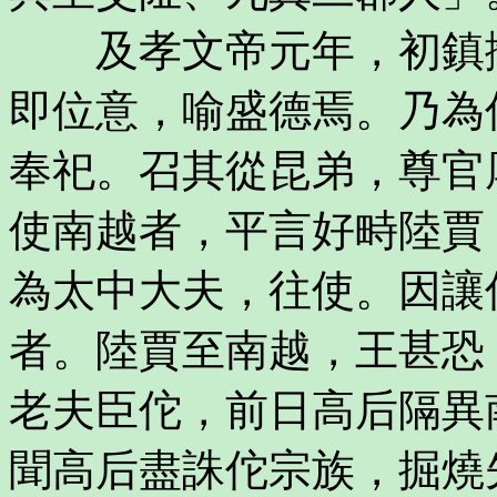
及孝文帝元年，初鎮撫
即位意，喻盛德焉。乃為
奉祀。召其從昆弟，尊官
使南越者，平言好畤陸賈
為太中大夫，往使。因讓
者。陸賈至南越，王甚恐
老夫臣佗，前日高后隔異
聞高后盡誅佗宗族，掘燒