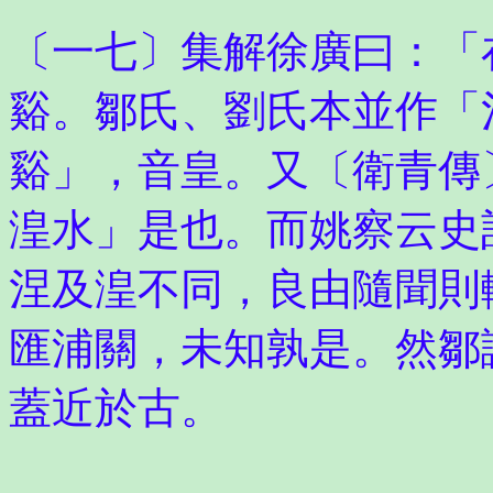
〔一七〕集解徐廣曰：「
谿。鄒氏、劉氏本並作「
谿」，音皇。又〔衛青傳
湟水」是也。而姚察云史
涅及湟不同，良由隨聞則
匯浦關，未知孰是。然鄒
蓋近於古。