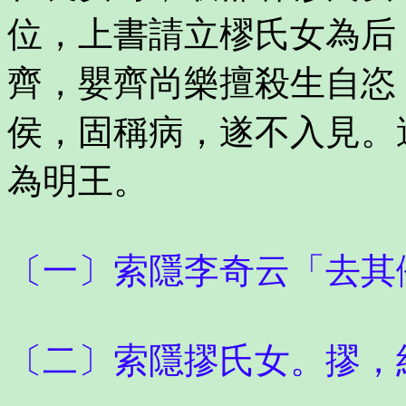
位，上書請立樛氏女為后
齊，嬰齊尚樂擅殺生自恣
侯，固稱病，遂不入見。
為明王。
〔一〕索隱李奇云「去其
〔二〕索隱摎氏女。摎，