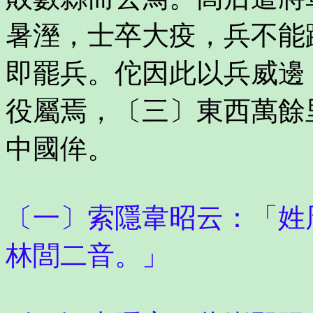
暑溼，士卒大疫，兵不能
即罷兵。佗因此以兵威邊
役屬焉，〔三〕東西萬餘
中國侔。
〔一〕索隱韋昭云：「姓
林閭二音。」