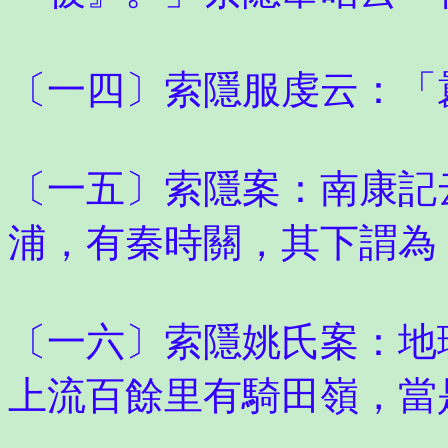
〔一四〕索隱服虔云：「
〔一五〕索隱案：南康記
浦，有秦時關，其下謂為
〔一六〕索隱姚氏案：地
上流百餘里有騎田嶺，當