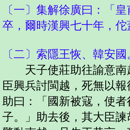
〔一〕集解徐廣曰：「皇
卒，爾時漢興七十年，佗
〔二〕索隱王恢、韓安國
天子使莊助往諭意南越
臣興兵討閩越，死無以報
助曰：「國新被寇，使者
子。」助去後，其大臣諫