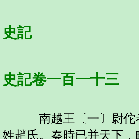
史記
史記卷一百一十三
南越王〔一〕尉佗者
姓趙氏。秦時已并天下，