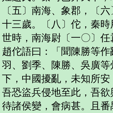
〔五〕南海、象郡，〔六
十三歲。〔八〕佗，秦時
世時，南海尉〔一〇〕任
趙佗語曰：「聞陳勝等作
羽、劉季、陳勝、吳廣等
下，中國擾亂，未知所安
吾恐盜兵侵地至此，吾欲
待諸侯變，會病甚。且番