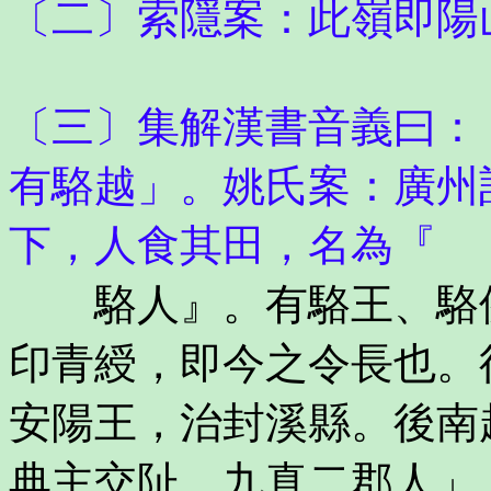
〔二〕索隱案：此嶺即陽
〔三〕集解漢書音義曰：
有駱越」。姚氏案：廣州
下，人食其田，名為『
駱人』。有駱王、駱侯
印青綬，即今之令長也。
安陽王，治封溪縣。後南
典主交阯、九真二郡人」