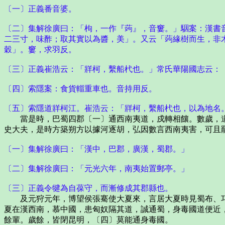
〔一〕正義番音婆。
〔二〕集解徐廣曰：「枸，一作『蒟』，音窶。」駰案：漢書
二三寸，味酢；取其實以為醬，美」。又云「蒟緣樹而生，非
穀」。窶，求羽反。
〔三〕正義崔浩云：「牂柯，繫船杙也。」常氏華陽國志云：
〔四〕索隱案：食貨輜重車也。音持用反。
〔五〕索隱道牂柯江。崔浩云：「牂柯，繫船杙也，以為地名
當是時，巴蜀四郡〔一〕通西南夷道，戍轉相饟。數歲，道
史大夫，是時方築朔方以據河逐胡，弘因數言西南夷害，可且
〔一〕集解徐廣曰：「漢中，巴郡，廣漢，蜀郡。」
〔二〕集解徐廣曰：「元光六年，南夷始置郵亭。」
〔三〕正義令犍為自葆守，而漸修成其郡縣也。
及元狩元年，博望侯張騫使大夏來，言居大夏時見蜀布、邛
夏在漢西南，慕中國，患匈奴隔其道，誠通蜀，身毒國道便近
餘輩。歲餘，皆閉昆明，〔四〕莫能通身毒國。