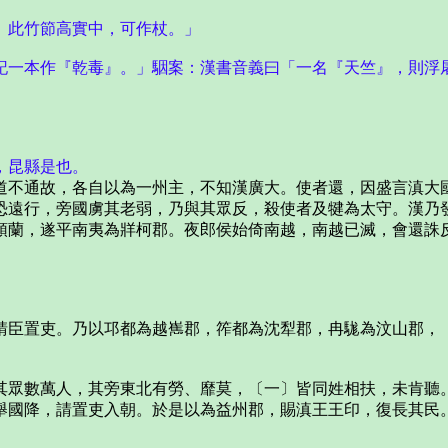
。此竹節高實中，可作杖。」
記一本作『乾毒』。」駰案：漢書音義曰「一名『天竺』，則浮
，昆縣是也。
不通故，各自以為一州主，不知漢廣大。使者還，因盛言滇大
遠行，旁國虜其老弱，乃與其眾反，殺使者及犍為太守。漢乃發
頭蘭，遂平南夷為牂柯郡。夜郎侯始倚南越，南越已滅，會還誅
臣置吏。乃以邛都為越嶲郡，筰都為沈犁郡，冉駹為汶山郡，
眾數萬人，其旁東北有勞、靡莫，〔一〕皆同姓相扶，未肯聽。
舉國降，請置吏入朝。於是以為益州郡，賜滇王王印，復長其民