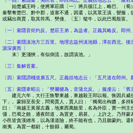
〔一四〕索隱案：夷邑名，即白馬氐。正義括地志云：「隴右
始楚威王時，使將軍莊蹻〔一〕將兵循江上，略巴、（蜀）
秦擊奪楚巴、黔中郡，道塞不通，因還，以其眾王滇，變服，
或竊出商賈，取其筰馬、僰僮、〔五〕髦牛，以此巴蜀殷富。
〔一〕索隱音炬灼反。楚莊王弟，為盜者。正義其略反。郎州
〔二〕索隱滇池方三百里。地理志益州滇池縣，澤在西北。後
源深廣而〔
末〕更淺狹，有似倒流，故謂滇池。」
〔三〕集解音案。
〔四〕索隱謂棧道廣五尺。正義括地志云：「五尺道在郎州。
〔五〕索隱韋昭云：「僰屬犍為，音蒲北反。」服虔云：「舊
建元六年，大行王恢擊東越，東越殺王郢以報。恢因兵威使
下」。蒙歸至長安，問蜀賈人，賈人曰：「獨蜀出枸醬，多持
曰：「南越王黃屋左纛，地東西萬餘里，名為外臣，實一州主
彊，巴蜀之饒，通夜郎道，為置吏，易甚。」上許之。乃拜蒙
小邑皆貪漢繒帛，以為漢道險，終不能有也，乃且聽蒙約。還
南夷，為置一都尉，十餘縣，屬蜀。