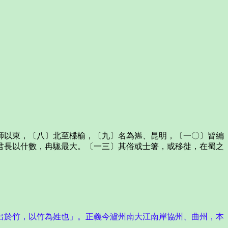
以東，〔八〕北至楪榆，〔九〕名為嶲、昆明，〔一〇〕皆編
君長以什數，冉駹最大。〔一三〕其俗或士箸，或移徙，在蜀之
出於竹，以竹為姓也」。正義今瀘州南大江南岸協州、曲州，本