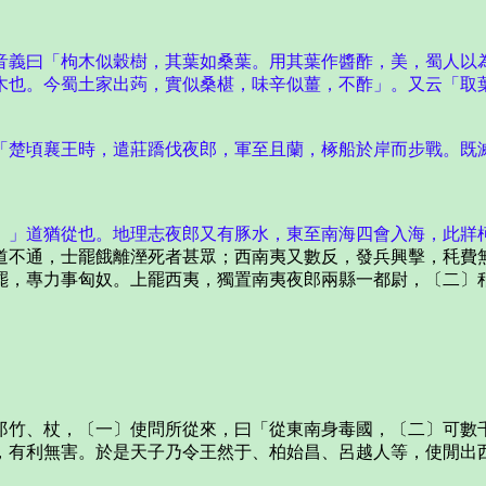
音義曰「枸木似穀樹，其葉如桑葉。用其葉作醬酢，美，蜀人以
木也。今蜀土家出蒟，實似桑椹，味辛似薑，不酢」。又云「取
「楚頃襄王時，遣莊蹻伐夜郎，軍至且蘭，椓船於岸而步戰。既
。」道猶從也。地理志夜郎又有豚水，東至南海四會入海，此牂
不通，士罷餓離溼死者甚眾；西南夷又數反，發兵興擊，秏費無
罷，專力事匈奴。上罷西夷，獨置南夷夜郎兩縣一都尉，〔二〕
竹、杖，〔一〕使問所從來，曰「從東南身毒國，〔二〕可數千
，有利無害。於是天子乃令王然于、柏始昌、呂越人等，使閒出