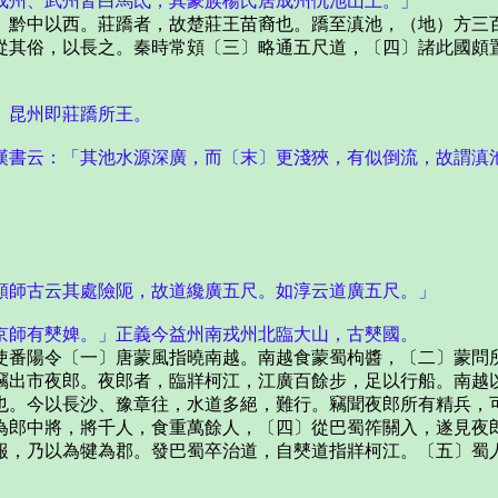
成州、武州皆白馬氐，其豪族楊氏居成州仇池山上。」
黔中以西。莊蹻者，故楚莊王苗裔也。蹻至滇池，（地）方三百
從其俗，以長之。秦時常頞〔三〕略通五尺道，〔四〕諸此國頗
、昆州即莊蹻所王。
漢書云：「其池水源深廣，而〔末〕更淺狹，有似倒流，故謂滇
顏師古云其處險阨，故道纔廣五尺。如淳云道廣五尺。」
京師有僰婢。」正義今益州南戎州北臨大山，古僰國。
番陽令〔一〕唐蒙風指曉南越。南越食蒙蜀枸醬，〔二〕蒙問所
竊出市夜郎。夜郎者，臨牂柯江，江廣百餘步，足以行船。南越
也。今以長沙、豫章往，水道多絕，難行。竊聞夜郎所有精兵，
為郎中將，將千人，食重萬餘人，〔四〕從巴蜀筰關入，遂見夜
報，乃以為犍為郡。發巴蜀卒治道，自僰道指牂柯江。〔五〕蜀