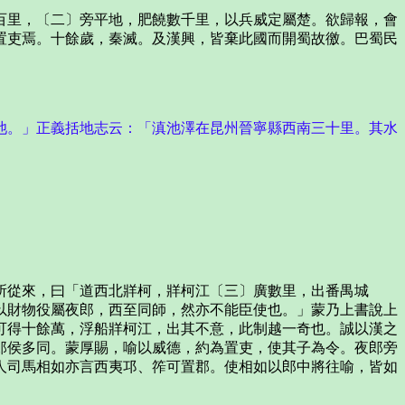
里，〔二〕旁平地，肥饒數千里，以兵威定屬楚。欲歸報，會
置吏焉。十餘歲，秦滅。及漢興，皆棄此國而開蜀故徼。巴蜀民
池。」正義括地志云：「滇池澤在昆州晉寧縣西南三十里。其水
從來，曰「道西北牂柯，牂柯江〔三〕廣數里，出番禺城
以財物役屬夜郎，西至同師，然亦不能臣使也。」蒙乃上書說上
可得十餘萬，浮船牂柯江，出其不意，此制越一奇也。誠以漢之
郎侯多同。蒙厚賜，喻以威德，約為置吏，使其子為令。夜郎旁
人司馬相如亦言西夷邛、筰可置郡。使相如以郎中將往喻，皆如