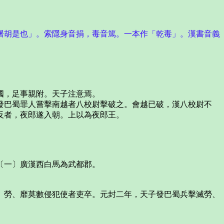
屠胡是也」。索隱身音捐，毒音篤。一本作「乾毒」。漢書音義
國，足事親附。天子注意焉。
巴蜀罪人嘗擊南越者八校尉擊破之。會越已破，漢八校尉不
反者，夜郎遂入朝。上以為夜郎王。
〔一〕廣漢西白馬為武都郡。
勞、靡莫數侵犯使者吏卒。元封二年，天子發巴蜀兵擊滅勞、
。