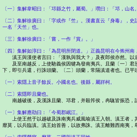
〔一〕集解韋昭曰：「邛縣之竹，屬蜀。」瓚曰：「邛，山名
〔二〕集解徐廣曰：「字或作『竺』。漢書直云『身毒』，史
一名「天竺」也。
〔三〕集解徐廣曰：「嘗，一作『賞』。」
〔四〕集解如淳曰：「為昆明所閉道。」正義昆明在今嶲州南
滇王與漢使者言曰：「漢孰與我大？」及夜郎侯亦然。以道
及至南越反，上使馳義侯因犍為發南夷兵。且蘭〔一〕君恐
下，即引兵還，行誅頭蘭。〔二〕頭蘭，常隔滇道者也。已平
〔一〕索隱上音子餘反。小國名也。後縣，屬牂柯。
〔二〕索隱即且蘭也。
南越破後，及漢誅且蘭、邛君，并殺筰侯，冉駹皆振恐，請
〔一〕集解應劭曰：「今蜀郡岷江。」
上使王然于以越破及誅南夷兵威風喻滇王入朝。滇王者，其
靡莫，以兵臨滇。滇王始首善，以故弗誅。滇王離難西南夷，