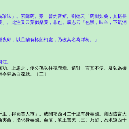
為珍味」。索隱蒟。案：晉灼音矩。劉德云「蒟樹如桑，其椹長
葉」。此注又云葉似桑葉，非也。廣志云「色黑，味辛，下氣消
滅夜郎，以且蘭有椓船柯處，乃改其名為牂柯。」
柯江。
功。上患之，使公孫弘往視問焉。還對，言其不便。及弘為御
稍令犍為自葆就。〔三〕
里，得蜀賈人市」。或聞邛西可二千里有身毒國。騫因盛言大
西夷西，指求身毒國。至滇，滇王嘗羌〔三〕乃留，為求道西十