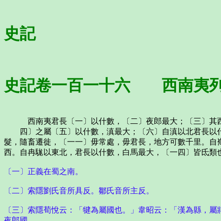
史記
史記卷一百一十六 西南夷列
西南夷君長〔一〕以什數，〔二〕夜郎最大；〔三〕其
四〕之屬〔五〕以什數，滇最大；〔六〕自滇以北君長以什
髮，隨畜遷徙，〔一一〕毋常處，毋君長，地方可數千里。自
西。自冉駹以東北，君長以什數，白馬最大，〔一四〕皆氐類
〔一〕正義在蜀之南。
〔二〕索隱劉氏音所具反。鄒氏音所主反。
〔三〕索隱荀悅云：「犍為屬國也。」韋昭云：「漢為縣，屬
夜郎國。