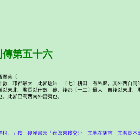
傳第五十六
西靡莫〔
數，邛都最大：此皆魋結，〔七〕耕田，有邑聚。其外西自同師
嶲以東北，君長以什數，徙、筰都〔一二〕最大；自筰以東北，
也。此皆巴蜀西南外蠻夷也。
牂柯。」按：後漢書云「夜郎東接交阯，其地在胡南，其君長本