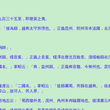
九百三十五里，即靡莫之夷。
：「後為縣，越嶲太守所理也。」正義昆州、郎州等本滇國，去
桐師」。
州縣。楪音葉。」正義上音葉。楪澤在靡北百餘里。漢楪榆縣在
國名。」韋昭云：「嶲，益州縣。」正義嶲音髓。今嶲州也。昆
服虔云：「二國名。」韋昭云：「徙縣屬蜀。筰縣在越嶲。」徐
筰山，故邛人、筰人界。」
括地志云：「蜀西徼外羌，茂州、冉州本冉駹國地也。後漢書云