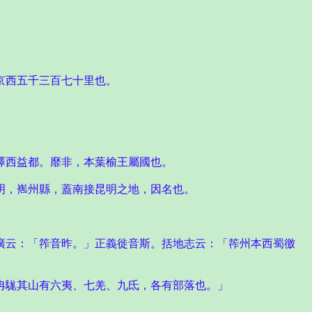
京西五千三百七十里也。
澤西益都。靡非，本葉榆王屬國也。
明，嶲州縣，蓋南接昆明之地，因名也。
廣云：「筰音昨。」正義徙音斯。括地志云：「筰州本西蜀徼
冉駹其山有六夷、七羌、九氐，各有部落也。」