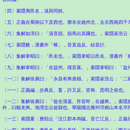
〔四〕索隱夷邑名，滇與同姓。
〔五〕正義在蜀南以下及西也。靡非在姚州北，去京西南四千
〔六〕集解如淳曰：「滇音顛。顛馬出其國也。」索隱崔浩云
〔七〕索隱魋，漢書作「椎」，音直追反。結音計。
〔八〕集解韋昭曰：「邑名也。」索隱韋昭云邑名。漢書作「
〔九〕集解韋昭曰：「在益州。楪音葉。」索隱韋昭曰：「益
〔一〇〕集解徐廣曰：「永昌有嶲唐縣。」索隱崔浩云：「二
〔一一〕正義編，步典反。畜，許又反。皆嶲、昆明之俗也。
〔一二〕集解徐廣曰：「徙在漢嘉。筰音昨，在越嶲。」索隱
外，曰貓羌嶲。地理志云徙縣也。華陽國志雅州邛郲山本名邛
〔一三〕索隱案：應劭云「汶江郡本冉駹。音亡江反」。正義