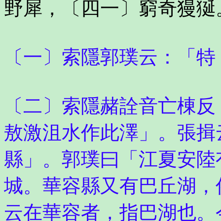
野犀，〔四一〕窮奇獌狿
〔一〕索隱郭璞云：「特
〔二〕索隱赭詮音亡棟反
敖激沮水作此澤」。張揖
縣」。郭璞曰「江夏安陸
城。華容縣又有巴丘湖，
云在華容者，指巴湖也。