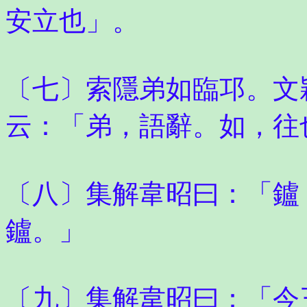
安立也」。
〔七〕索隱弟如臨邛。文
云：「弟，語辭。如，往
〔八〕集解韋昭曰：「鑪
鑪。」
〔九〕集解韋昭曰：「今