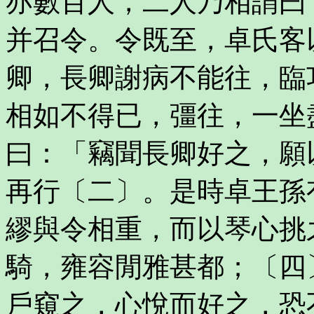
亦數百人，二人乃相謂曰
并召令。令既至，卓氏客
卿，長卿謝病不能往，臨
相如不得已，彊往，一坐
曰：「竊聞長卿好之，願
再行〔二〕。是時卓王孫
繆與令相重，而以琴心挑
騎，雍容閒雅甚都；〔四
戶窺之，心悅而好之，恐