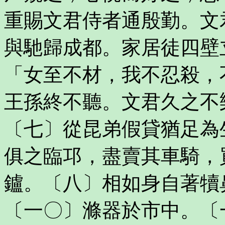
重賜文君侍者通殷勤。文
與馳歸成都。家居徒四壁
「女至不材，我不忍殺，
王孫終不聽。文君久之不
〔七〕從昆弟假貸猶足為
俱之臨邛，盡賣其車騎，
鑪。〔八〕相如身自著犢
〔一〇〕滌器於市中。〔