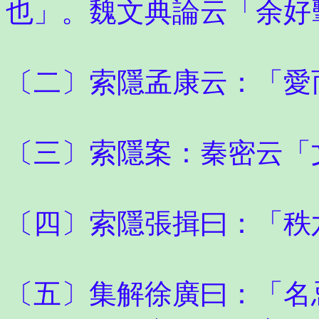
也」。魏文典論云「余好
〔二〕索隱孟康云：「愛
〔三〕索隱案：秦密云「
〔四〕索隱張揖曰：「秩
〔五〕集解徐廣曰：「名