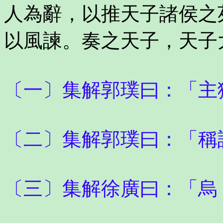
人為辭，以推天子諸侯之
以風諫。奏之天子，天子
〔一〕集解郭璞曰：「主
〔二〕集解郭璞曰：「稱
〔三〕集解徐廣曰：「烏