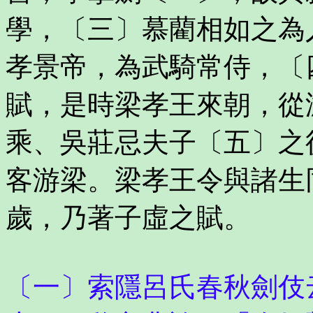
學，〔三〕慕藺相如之為
孝景帝，為武騎常侍，〔
賦，是時梁孝王來朝，從
乘、吳莊忌夫子〔五〕之
客游梁。梁孝王令與諸生
歲，乃著子虛之賦。
〔一〕索隱呂氏春秋劍伎