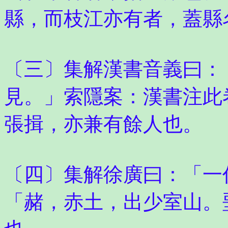
縣，而枝江亦有者，蓋縣
〔三〕集解漢書音義曰：
見。」索隱案：漢書注此
張揖，亦兼有餘人也。
〔四〕集解徐廣曰：「一
「赭，赤土，出少室山。