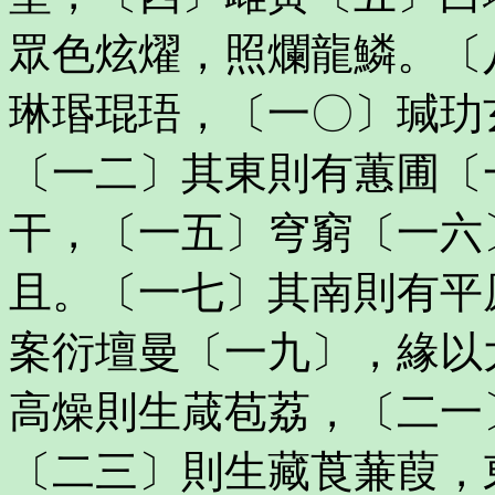
眾色炫燿，照爛龍鱗。〔
琳瑉琨珸，〔一〇〕瑊玏
〔一二〕其東則有蕙圃〔
干，〔一五〕穹窮〔一六
且。〔一七〕其南則有平
案衍壇曼〔一九〕，緣以
高燥則生葴苞荔，〔二一
〔二三〕則生藏莨蒹葭，