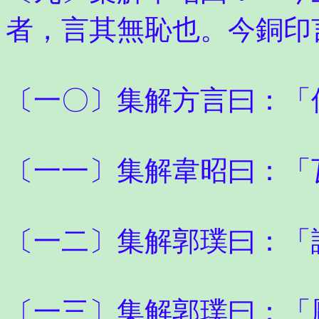
者，言其無恥也。今銅印
〔一〇〕集解方言曰：「
〔一一〕集解韋昭曰：「
〔一二〕集解郭璞曰：「
〔一三〕集解郭璞曰：「