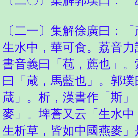
〔二〇〕集解郭璞曰：「
〔二一〕集解徐廣曰：「
生水中，華可食。荔音力
書音義曰「苞，藨也」。
曰「葴，馬藍也」。郭璞
葴」。析，漢書作「斯」
麥」。埤蒼又云「生水中
生析草，皆如中國燕麥」