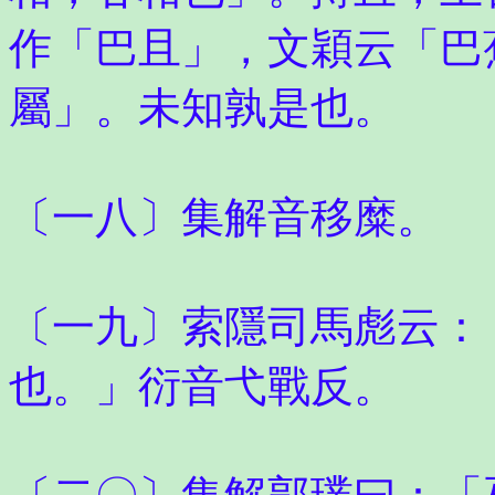
作「巴且」，文穎云「巴
屬」。未知孰是也。
〔一八〕集解音移糜。
〔一九〕索隱司馬彪云：
也。」衍音弋戰反。