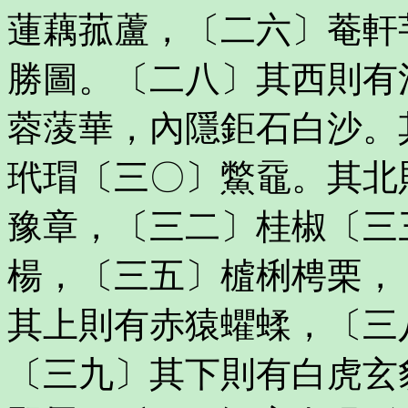
蓮藕菰蘆，〔二六〕菴軒
勝圖。〔二八〕其西則有
蓉蔆華，內隱鉅石白沙。
玳瑁〔三〇〕鱉黿。其北
豫章，〔三二〕桂椒〔三
楊，〔三五〕樝梸梬栗，
其上則有赤猿蠷蝚，〔三
〔三九〕其下則有白虎玄