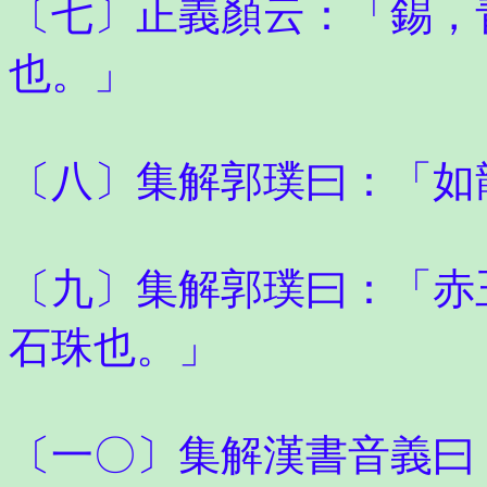
〔七〕正義顏云：「錫，
也。」
〔八〕集解郭璞曰：「如
〔九〕集解郭璞曰：「赤
石珠也。」
〔一〇〕集解漢書音義曰