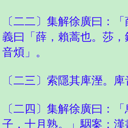
〔二二〕集解徐廣曰：「
義曰「薛，賴蒿也。莎，
音煩」。
〔二三〕索隱其庳溼。庳
〔二四〕集解徐廣曰：「
子，十月熟。」駰案：漢