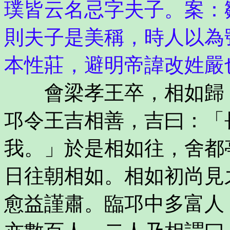
璞皆云名忌字夫子。案：
則夫子是美稱，時人以為
本性莊，避明帝諱改姓嚴
會梁孝王卒，相如歸，
邛令王吉相善，吉曰：「
我。」於是相如往，舍都
日往朝相如。相如初尚見
愈益謹肅。臨邛中多富人