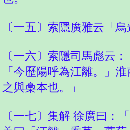
〔一五〕索隱廣雅云「烏
〔一六〕索隱司馬彪云：
「今歷陽呼為江離。」淮
之與槀本也。」
〔一七〕集解 徐廣曰：