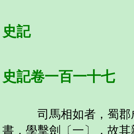
史記
史記卷一百一十七
司馬相如者，蜀郡成
書，學擊劍〔一〕，故其