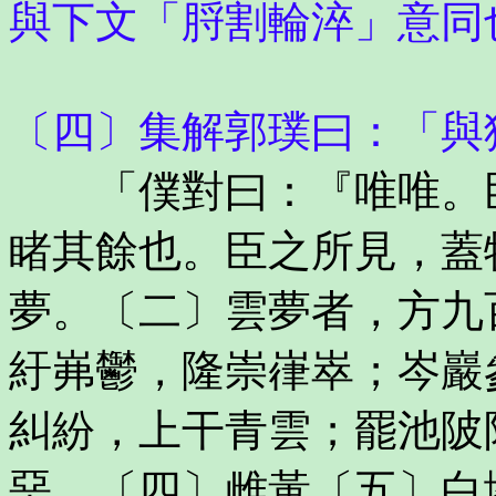
與下文「脟割輪淬」意同
〔四〕集解郭璞曰：「與
「僕對曰：『唯唯。臣
睹其餘也。臣之所見，蓋
夢。〔二〕雲夢者，方九
紆岪鬱，隆崇嵂崒；岑巖
糾紛，上干青雲；罷池陂
堊，〔四〕雌黃〔五〕白