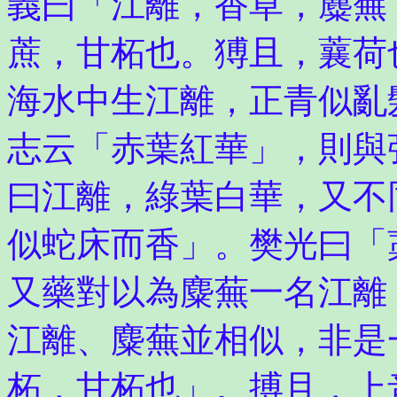
義曰「江離，香草，蘪蕪
蔗，甘柘也。猼且，蘘荷
海水中生江離，正青似亂
志云「赤葉紅華」，則與
曰江離，綠葉白華，又不
似蛇床而香」。樊光曰「
又藥對以為麋蕪一名江離
江離、麋蕪並相似，非是
柘，甘柘也」。搏且，上