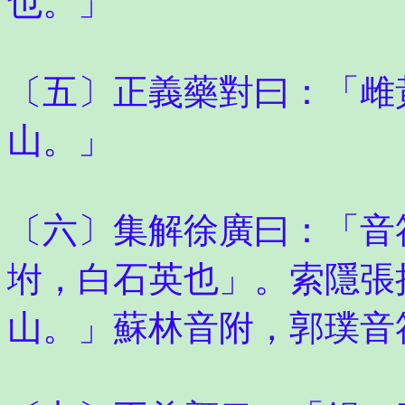
也。」
〔五〕正義藥對曰：「雌
山。」
〔六〕集解徐廣曰：「音
坿，白石英也」。索隱張
山。」蘇林音附，郭璞音