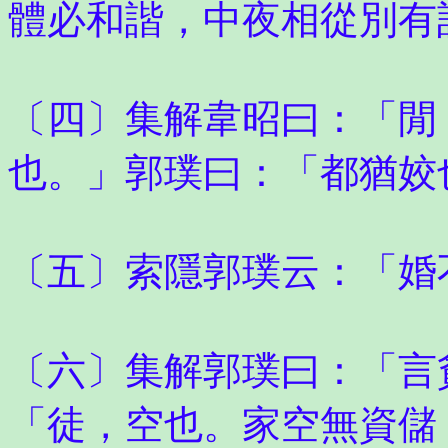
體必和諧，中夜相從別有
〔四〕集解韋昭曰：「閒
也。」郭璞曰：「都猶姣
〔五〕索隱郭璞云：「婚
〔六〕集解郭璞曰：「言
「徒，空也。家空無資儲