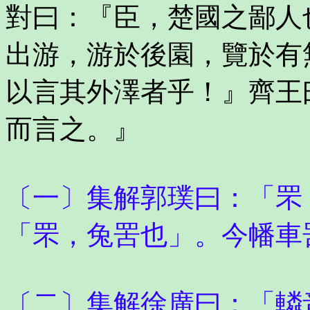
對曰：『臣，楚國之鄙人
出游，游於後園，覽於有
以言其外澤者乎！』齊王
而言之。』
〔一〕集解郭璞曰：「罘
「罘，兔罟也」。今幡車
〔二〕集解徐廣曰：「轔