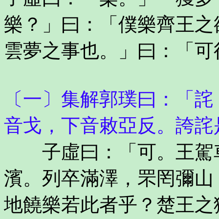
樂？」曰：「僕樂齊王之
雲夢之事也。」曰：「可
〔一〕集解郭璞曰：「詫
音戈，下音敕亞反。誇詫
子虛曰：「可。王駕車
濱。列卒滿澤，罘罔彌山
地饒樂若此者乎？楚王之