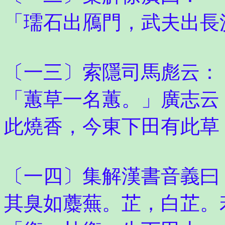
「瓀石出鴈門，武夫出長
〔一三〕索隱司馬彪云：
「蕙草一名蕙。」廣志云
此燒香，今東下田有此草
〔一四〕集解漢書音義曰
其臭如蘪蕪。芷，白芷。