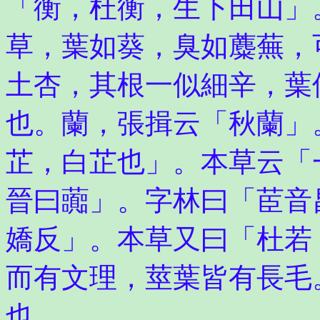
「衡，杜衡，生下田山」
草，葉如葵，臭如蘪蕪，
土杏，其根一似細辛，葉
也。蘭，張揖云「秋蘭」
芷，白芷也」。本草云「
晉曰虈」。字林曰「茞音
嬌反」。本草又曰「杜若
而有文理，莖葉皆有長毛
也。