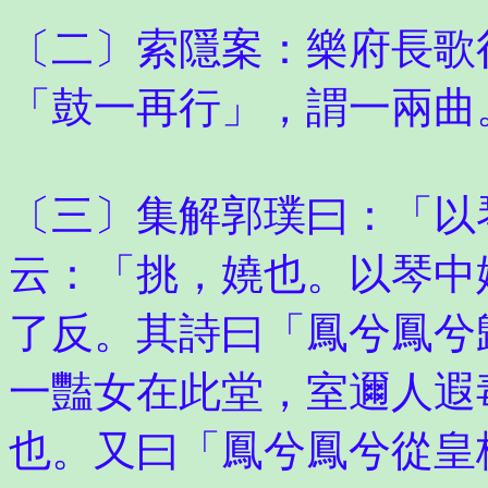
〔二〕索隱案：樂府長歌
「鼓一再行」，謂一兩曲
〔三〕集解郭璞曰：「以
云：「挑，嬈也。以琴中
了反。其詩曰「鳳兮鳳兮
一豔女在此堂，室邇人遐
也。又曰「鳳兮鳳兮從皇