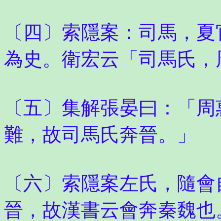
〔四〕索隱案：司馬，夏
為史。衛宏云「司馬氏，
〔五〕集解張晏曰：「周
難，故司馬氏奔晉。」
〔六〕索隱案左氏，隨會
晉，故漢書云會奔秦魏也