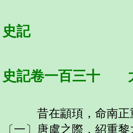
史記
史記卷一百三十 
昔在顓頊，命南正重
〔一〕唐虞之際，紹重黎