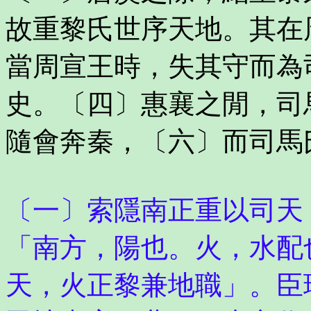
故重黎氏世序天地。其在
當周宣王時，失其守而為
史。〔四〕惠襄之閒，司
隨會奔秦，〔六〕而司馬
〔一〕索隱南正重以司天
「南方，陽也。火，水配
天，火正黎兼地職」。臣