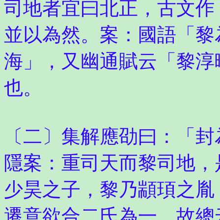
司地者宜曰北正，古文作
並以為然。案：國語「黎
海」，又幽通賦云「黎淳
也。
〔二〕集解應劭曰：「封
隱案：重司天而黎司地，
少昊之子，黎乃顓頊之胤
遷意欲合二氏為一，故總