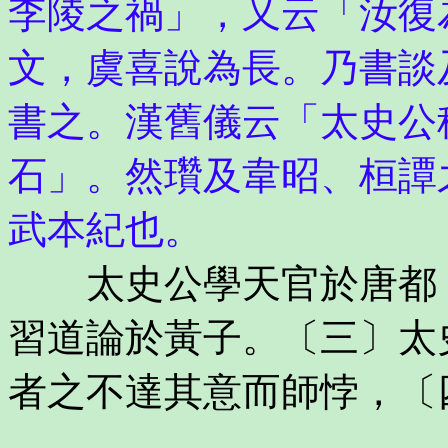
李陵之禍」，又云「汝復
文，虞喜說為長。乃書談
書之。漢舊儀云「太史公
石」。然瓚及韋昭、桓譚
武本紀也。
太史公學天官於唐都，
習道論於黃子。〔三〕太
者之不達其意而師悖，〔