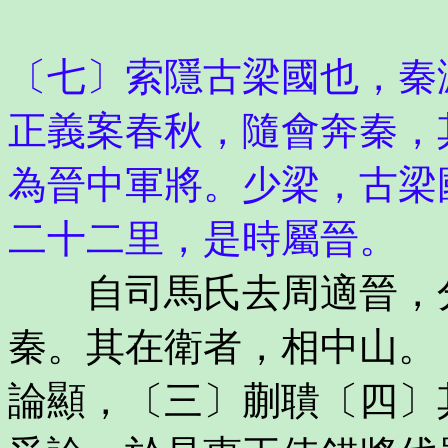
〔七〕索隱古梁國也，秦
正義案春秋，隨會奔秦，
為晉中軍將。少梁，古梁
二十二里，是時屬晉。
自司馬氏去周適晉，分
秦。其在衛者，相中山。
論顯，〔三〕蒯聵〔四〕