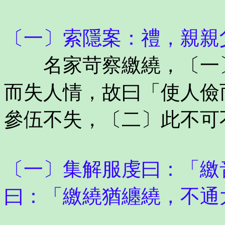
〔一〕索隱案：禮，親親
名家苛察繳繞，〔一〕
而失人情，故曰「使人儉
參伍不失，〔二〕此不可
〔一〕集解服虔曰：「繳
曰：「繳繞猶纏繞，不通