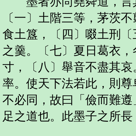
墨者亦尚堯舜道，言其
〔一〕土階三等，茅茨不
食土簋，〔四〕啜土刑〔
之羹。〔七〕夏日葛衣，
寸，〔八〕舉音不盡其哀
率。使天下法若此，則尊
不必同，故曰「儉而難遵
足之道也。此墨子之所長