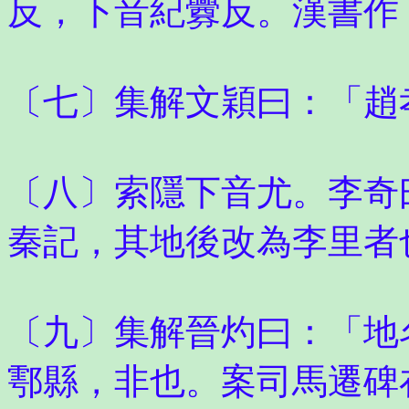
反，下音紀釁反。漢書作
〔七〕集解文穎曰：「趙
〔八〕索隱下音尤。李奇
秦記，其地後改為李里者
〔九〕集解晉灼曰：「地
鄠縣，非也。案司馬遷碑