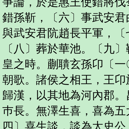
爭論，於是惠王使錯將伐
錯孫靳，〔六〕事武安君
與武安君阬趙長平軍，〔
〔八〕葬於華池。〔九〕
皇之時。蒯聵玄孫卬〔一
朝歌。諸侯之相王，王卬
歸漢，以其地為河內郡。
巿長。無澤生喜，喜為五
四〕喜生談，談為太史公