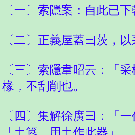
〔一〕索隱案：自此已下
〔二〕正義屋蓋曰茨，以
〔三〕索隱韋昭云：「采
椽，不刮削也。
〔四〕集解徐廣曰：「一
「土簋，用土作此器」。