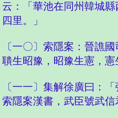
云：「華池在同州韓城縣
四里。」
〔一〇〕索隱案：晉譙國
聵生昭豫，昭豫生憲，憲
〔一一〕集解徐廣曰：「
索隱案漢書，武臣號武信