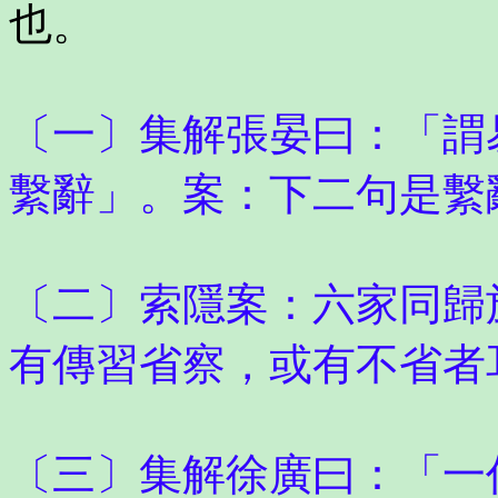
也。
〔一〕集解張晏曰：「謂
繫辭」。案：下二句是繫
〔二〕索隱案：六家同歸
有傳習省察，或有不省者
〔三〕集解徐廣曰：「一