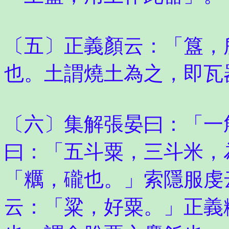
〔五〕正義顏云：「簋，
也。土謂燒土為之，即瓦
〔六〕集解張晏曰：「一
曰：「五斗粟，三斗米，
「糲，礲也。」索隱服虔
云：「粱，好粟。」正義