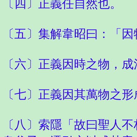
〔四〕正義任自然也。
〔五〕集解韋昭曰：「因
〔六〕正義因時之物，成
〔七〕正義因其萬物之形
〔八〕索隱「故曰聖人不