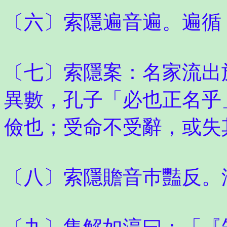
〔六〕索隱遍音遍。遍循
〔七〕索隱案：名家流出
異數，孔子「必也正名乎
儉也；受命不受辭，或失
〔八〕索隱贍音巿豔反。