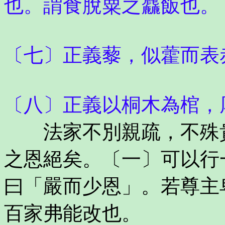
也。謂食脫粟之麤飯也。
〔七〕正義藜，似藿而表
〔八〕正義以桐木為棺，
法家不別親疏，不殊貴
之恩絕矣。〔一〕可以行
曰「嚴而少恩」。若尊主
百家弗能改也。