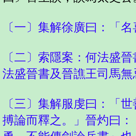
〔一〕集解徐廣曰：「名
〔二〕索隱案：何法盛晉
法盛晉書及晉譙王司馬無
〔三〕集解服虔曰：「世
搏論而釋之。」晉灼曰：