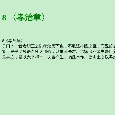
8 〈孝治章〉
8《孝治章》
子曰：「昔者明王之以孝治天下也，不敢遺小國之臣，而況於
於士民乎？故得百姓之懽心，以事其先君。治家者不敢失於臣
鬼享之，是以天下和平，災害不生，禍亂不作。故明王之以孝