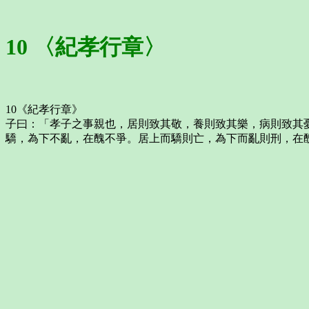
10 〈紀孝行章〉
10《紀孝行章》
子曰：「孝子之事親也，居則致其敬，養則致其樂，病則致其
驕，為下不亂，在醜不爭。居上而驕則亡，為下而亂則刑，在