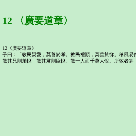
12 〈廣要道章〉
12《廣要道章》
子曰：「教民親愛，莫善於孝。教民禮順，莫善於悌。移風易
敬其兄則弟悅，敬其君則臣悅。敬一人而千萬人悅。所敬者寡