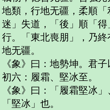
地類，行地无疆，柔順「
迷」失道，「後」順「得
行。「東北喪朋」，乃終
地无疆。
《象》曰：地勢坤。君子
初六：履霜、堅冰至。
《象》曰：「履霜堅冰」
「堅冰」也。