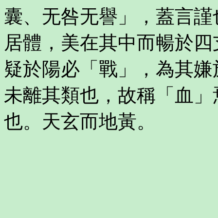
囊、无咎无譽」，蓋言謹
居體，美在其中而暢於四
疑於陽必「戰」，為其嫌
未離其類也，故稱「血」
也。天玄而地黃。