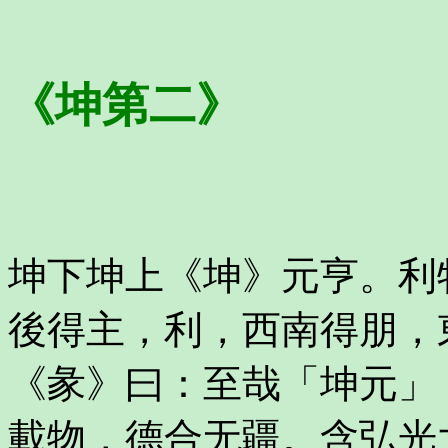
《坤第二》
坤下坤上《坤》元亨。利
後得主，利，西南得朋，
《彖》曰：至哉「坤元」
載物，德合无疆。含弘光