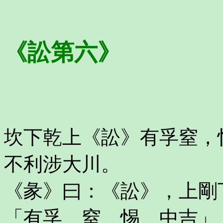
《訟第六》
坎下乾上《訟》有孚窒，
不利涉大川。
《彖》曰：《訟》，上剛
「有孚、窒、惕、中吉」