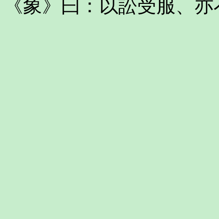
《象》曰：以訟受服、亦