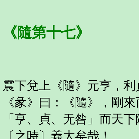
《隨第十七》
震下兌上《隨》元亨，利
《彖》曰：《隨》，剛來
「亨、貞、无咎」而天下
〔之時〕義大矣哉！