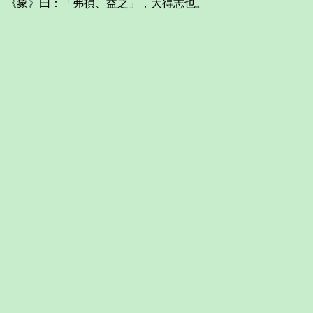
《象》曰：「弗損、益之」，大得志也。