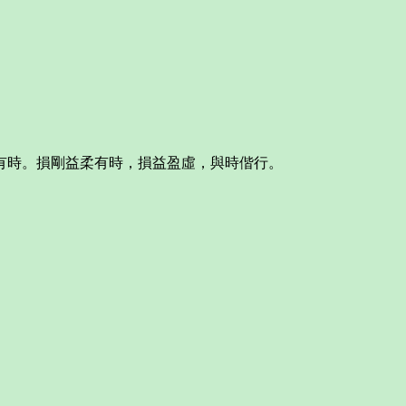
有時。損剛益柔有時，損益盈虛，與時偕行。