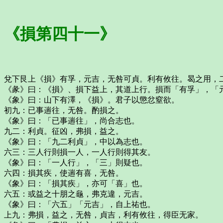
《損第四十一》
兌下艮上《損》有孚，元吉，无咎可貞。利有攸往。曷之用，
《彖》曰：《損》、損下益上，其道上行。損而「有孚」，「
《象》曰：山下有澤，《損》。君子以懲忿窒欲。
初九：已事遄往，无咎。酌損之。
《象》曰：「已事遄往」，尚合志也。
九二：利貞。征凶，弗損，益之。
《象》曰：「九二利貞」，中以為志也。
六三：三人行則損一人，一人行則得其友。
《象》曰：「一人行」，「三」則疑也。
六四：損其疾，使遄有喜，无咎。
《象》曰：「損其疾」，亦可「喜」也。
六五：或益之十朋之龜，弗克違，元吉。
《象》曰：「六五」「元吉」，自上祐也。
上九：弗損，益之，无咎，貞吉，利有攸往，得臣无家。