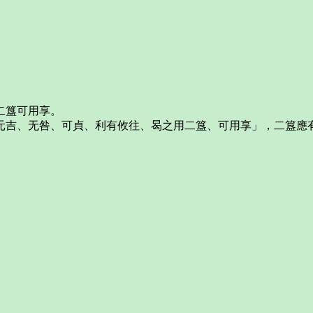
二簋可用享。
元吉、无咎、可貞、利有攸往、曷之用二簋、可用享」，二簋應